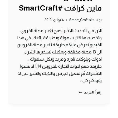
ماين كرافت #SmartCraft
بواسطة
Smart_Craft
4 يوليو، 2019
الان في التحديث الاخير اصبح تغيير مهنة القروي
وتخصيصها اكثر سهولة وبطريقة رائعة , في هذا
الفيديو نعرض عليكم طريقة تغيير مهنة القرويين
الى 13 مهنة مختلفة ويمكنك تسخيرها لشراء
ادوات وبلوكات نادرة وفريد وبكل سهولة .
طريقة صنع ادوات التجارة للقرويين 1.14 لا تنسوا
الاشتراك ثم تفعيل الجرس واللايك والشير حتى لا
يفوتكم كل…
طريقة
إقرأ المزيد
تغيير
مهنة
القرويين
الى