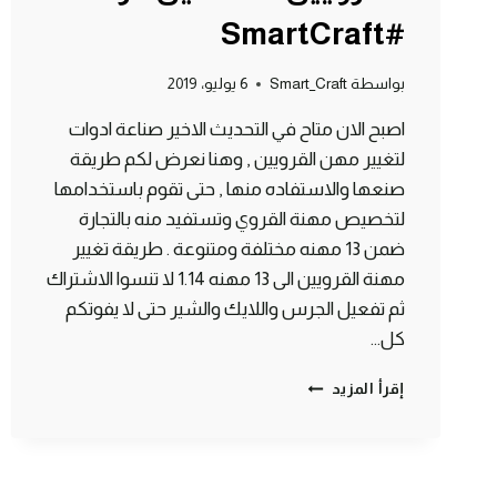
#SmartCraft
بواسطة
Smart_Craft
6 يوليو، 2019
اصبح الان متاح في التحديث الاخير صناعة ادوات
لتغيير مهن القرويين , وهنا نعرض لكم طريقة
صنعها والاستفاده منها , حتى تقوم باستخدامها
لتخصيص مهنة القروي وتستفيد منه بالتجارة
ضمن 13 مهنه مختلفة ومتنوعة . طريقة تغيير
مهنة القرويين الى 13 مهنه 1.14 لا تنسوا الاشتراك
ثم تفعيل الجرس واللايك والشير حتى لا يفوتكم
كل…
طريقة
إقرأ المزيد
صنع
ادوات
التجارة
للقرويين