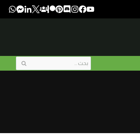
البحث
عن: