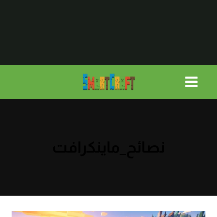
لتجاوز
لى
لمحتوى
نصائح_ماينكرافت