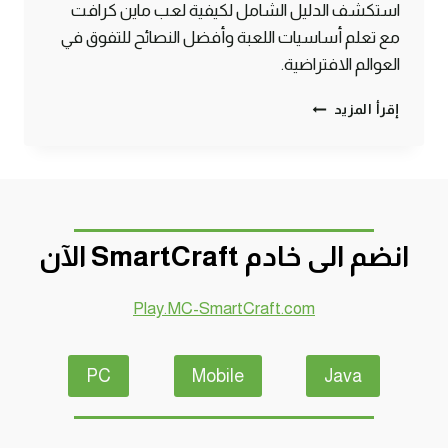
استكشف الدليل الشامل لكيفية لعب ماين كرافت
مع تعلم أساسيات اللعبة وأفضل النصائح للتفوق في
العوالم الافتراضية.
دليلك
إقرأ المزيد
الشامل
لكيفية
لعب
ماين
كرافت
بسهولة
انضم الى خادم SmartCraft الآن
Play.MC-SmartCraft.com
PC
Mobile
Java