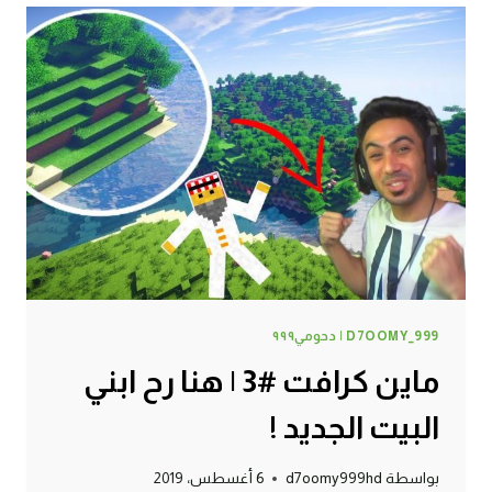
تجهيز
بناء
البيت
!
D7OOMY_999 | دحومي٩٩٩
ماين كرافت #3 | هنا رح ابني
البيت الجديد !
بواسطة
d7oomy999hd
6 أغسطس، 2019