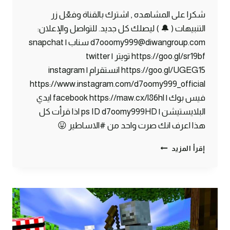
شكرا على المشاهده , اشترك بالقناة وفعّل زر
التنبيهات ( 🔔 ) ليصلك كل جديد. للتواصل والإعلان:
d7ooomy999@diwangroup.com سناب | snapchat
https://goo.gl/sr19bf تويتر | twitter
https://goo.gl/UGEG15 انستقرام | instagram
https://www.instagram.com/d7oomy999_official
فيس بوك | facebook https://maw.cx/l86hl ايدي
البلايستيشن | ps ID d7oomy999HD اذا قرأت كل
هذا اعرف انك صرت واحد من #الاساطير 😛
ماين
إقرأ المزيد
كرافت
#3
|
هنا
رح
ابني
البيت