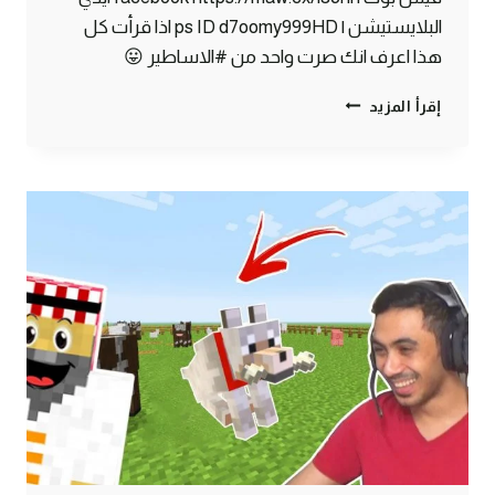
البلايستيشن | ps ID d7oomy999HD اذا قرأت كل
هذا اعرف انك صرت واحد من #الاساطير 😛
ماين
إقرأ المزيد
كرافت
#16
|
اختبار
شجاعة
الكلب
!