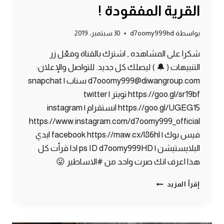
القرية المفقودة !
بواسطة
d7oomy999hd
30 سبتمبر، 2019
شكرا على المشاهده , اشترك بالقناة وفعّل زر
التنبيهات ( 🔔 ) ليصلك كل جديد. للتواصل والإعلان:
d7ooomy999@diwangroup.com سناب | snapchat
https://goo.gl/sr19bf تويتر | twitter
https://goo.gl/UGEG15 انستقرام | instagram
https://www.instagram.com/d7oomy999_official
فيس بوك | facebook https://maw.cx/l86hl ايدي
البلايستيشن | ps ID d7oomy999HD اذا قرأت كل
هذا اعرف انك صرت واحد من #الاساطير 😛
ماين
إقرأ المزيد
كرافت
#13
|
أخيراً