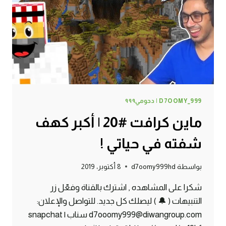
D7OOMY_999 | دحومي٩٩٩
ماين كرافت #20 | أكبر كهف
شفته في حياتي !
بواسطة
d7oomy999hd
8 أكتوبر، 2019
شكرا على المشاهده , اشترك بالقناة وفعّل زر
التنبيهات ( 🔔 ) ليصلك كل جديد. للتواصل والإعلان:
d7ooomy999@diwangroup.com سناب | snapchat