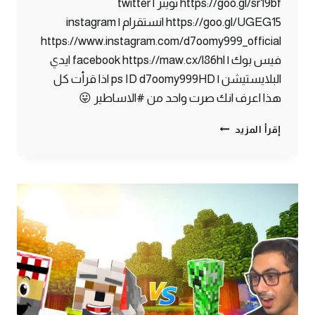
https://goo.gl/sr19bf تويتر | twitter
https://goo.gl/UGEG15 انستقرام | instagram
https://www.instagram.com/d7oomy999_official
فيس بوك | facebook https://maw.cx/l86hl ايدي
البلايستيشن | ps ID d7oomy999HD اذا قرأت كل
هذا اعرف انك صرت واحد من #الاساطير 😛
ماين
إقرأ المزيد
كرافت
#20
|
أكبر
كهف
شفته
في
حياتي
!