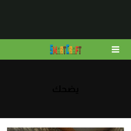
لتجاوز
لى
لمحتوى
يضحك