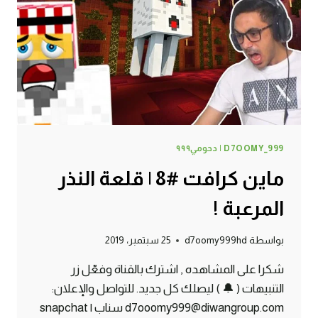
D7OOMY_999 | دحومي٩٩٩
ماين كرافت #8 | قلعة النذر
المرعبة !
بواسطة
d7oomy999hd
25 سبتمبر، 2019
شكرا على المشاهده , اشترك بالقناة وفعّل زر
التنبيهات ( 🔔 ) ليصلك كل جديد. للتواصل والإعلان:
d7ooomy999@diwangroup.com سناب | snapchat