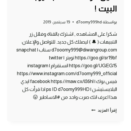
البيت !
بواسطة
d7oomy999hd
19 سبتمبر، 2019
شكرا على المشاهده , اشترك بالقناة وفعّل زر
التنبيهات ( 🔔 ) ليصلك كل جديد. للتواصل والإعلان:
d7ooomy999@diwangroup.com سناب | snapchat
https://goo.gl/sr19bf تويتر | twitter
https://goo.gl/UGEG15 انستقرام | instagram
https://www.instagram.com/d7oomy999_official
فيس بوك | facebook https://maw.cx/l86hl ايدي
البلايستيشن | ps ID d7oomy999HD اذا قرأت كل
هذا اعرف انك صرت واحد من #الاساطير 😛
ماين
إقرأ المزيد
كرافت
#4
|