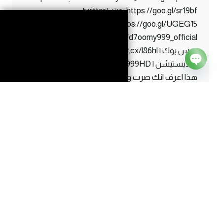
https://goo.gl/sr19bf تويتر | twitter
https://goo.gl/UGEG15 انستقرام | instagram
https://www.instagram.com/d7oomy999_official
فيس بوك | facebook https://maw.cx/l86hl ايدي
البلايستيشن | ps ID d7oomy999HD اذا قرأت كل
Open
هذا اعرف انك صرت واحد من #الاساطير 😛
chaty
ماين
إقرأ المزيد
كرافت
#2
|
هذا
السكيلتون
دمر
حياتي
!