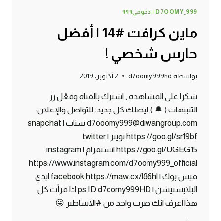
D7OOMY_999 | دحومي٩٩٩
ماين كرافت #14 | أفضل
حارس شخصي !
بواسطة
d7oomy999hd
2 أكتوبر، 2019
شكرا على المشاهده , اشترك بالقناة وفعّل زر
التنبيهات ( 🔔 ) ليصلك كل جديد. للتواصل والإعلان:
d7ooomy999@diwangroup.com سناب | snapchat
https://goo.gl/sr19bf تويتر | twitter
https://goo.gl/UGEG15 انستقرام | instagram
https://www.instagram.com/d7oomy999_official
فيس بوك | facebook https://maw.cx/l86hl ايدي
البلايستيشن | ps ID d7oomy999HD اذا قرأت كل
هذا اعرف انك صرت واحد من #الاساطير 😛