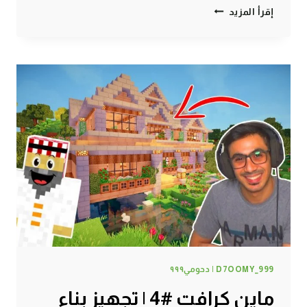
ماين
إقرأ المزيد
كرافت
#5
|
أكبر
منجم
الماس
في
ماين
كرافت
!
D7OOMY_999 | دحومي٩٩٩
ماين كرافت #4 | تجهيز بناء