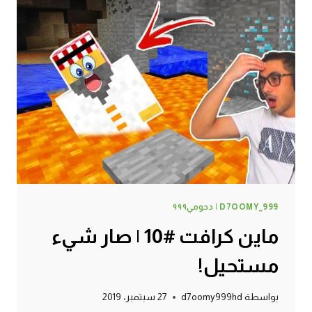
وجدت
القرية
المفقودة
!
D7OOMY_999 | دحومي٩٩٩
ماين كرافت #10 | صار شيء
مستحيل!
بواسطة
d7oomy999hd
27 سبتمبر، 2019