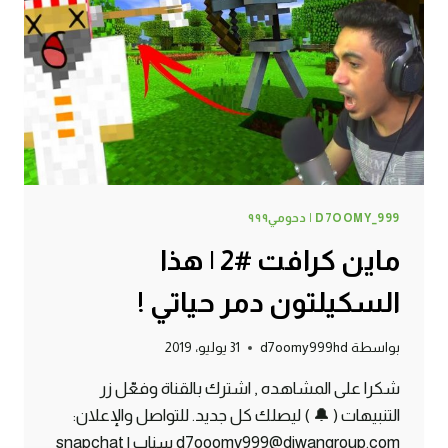
الجديد
!
D7OOMY_999 | دحومي٩٩٩
ماين كرافت #2 | هذا
السكيلتون دمر حياتي !
بواسطة
d7oomy999hd
31 يوليو، 2019
شكرا على المشاهده , اشترك بالقناة وفعّل زر
التنبيهات ( 🔔 ) ليصلك كل جديد. للتواصل والإعلان:
d7ooomy999@diwangroup.com سناب | snapchat