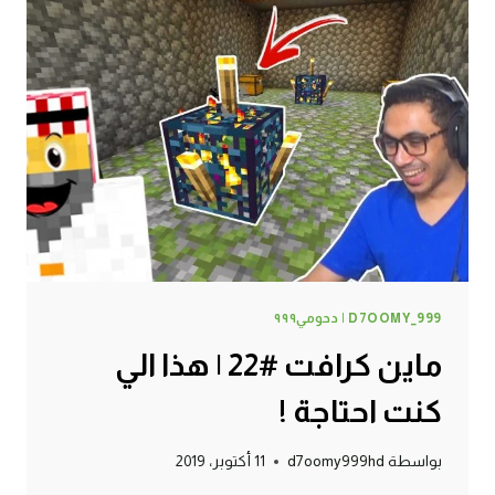
D7OOMY_999 | دحومي٩٩٩
ماين كرافت #22 | هذا الي
كنت احتاجة !
بواسطة
d7oomy999hd
11 أكتوبر، 2019