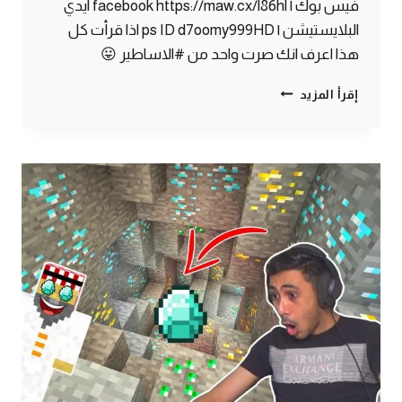
فيس بوك | facebook https://maw.cx/l86hl ايدي
البلايستيشن | ps ID d7oomy999HD اذا قرأت كل
هذا اعرف انك صرت واحد من #الاساطير 😛
ماين
إقرأ المزيد
كرافت
#7
|
أغرب
بوابة
نذر
!