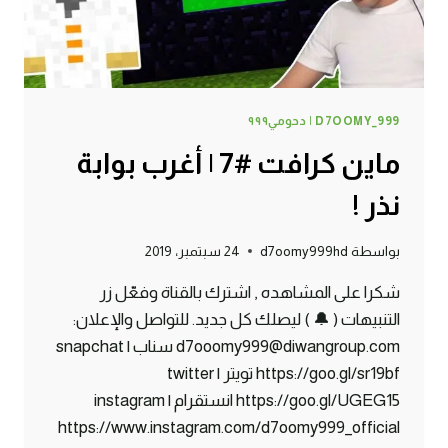
D7OOMY_999 | دحومي٩٩٩
ماين كرافت #7 | أغرب بوابة
نذر !
بواسطة
d7oomy999hd
24 سبتمبر، 2019
شكرا على المشاهده , اشترك بالقناة وفعّل زر
التنبيهات ( 🔔 ) ليصلك كل جديد. للتواصل والإعلان:
d7ooomy999@diwangroup.com سناب | snapchat
https://goo.gl/sr19bf تويتر | twitter
https://goo.gl/UGEG15 انستقرام | instagram
https://www.instagram.com/d7oomy999_official