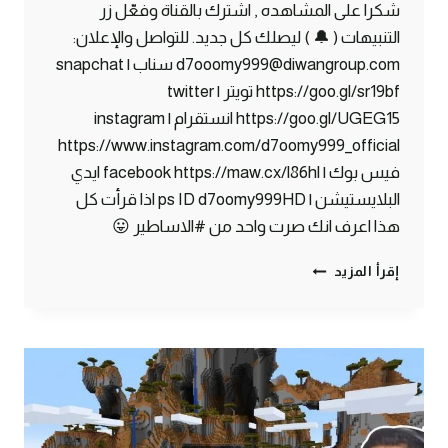
شكرا على المشاهده , اشترك بالقناة وفعّل زر
التنبيهات ( 🔔 ) ليصلك كل جديد. للتواصل والإعلان:
d7ooomy999@diwangroup.com سناب | snapchat
https://goo.gl/sr19bf تويتر | twitter
https://goo.gl/UGEG15 انستقرام | instagram
https://www.instagram.com/d7oomy999_official
فيس بوك | facebook https://maw.cx/l86hl ايدي
البلايستيشن | ps ID d7oomy999HD اذا قرأت كل
هذا اعرف انك صرت واحد من #الاساطير 😛
ماين
إقرأ المزيد
كرافت
#22
|
هذا
الي
كنت
احتاجة
!