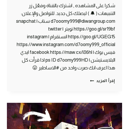
شكرا على المشاهده , اشترك بالقناة وفعّل زر
التنبيهات ( 🔔 ) ليصلك كل جديد. للتواصل والإعلان:
d7ooomy999@diwangroup.com سناب | snapchat
https://goo.gl/sr19bf تويتر | twitter
https://goo.gl/UGEG15 انستقرام | instagram
https://www.instagram.com/d7oomy999_official
فيس بوك | facebook https://maw.cx/l86hl ايدي
البلايستيشن | ps ID d7oomy999HD اذا قرأت كل
هذا اعرف انك صرت واحد من #الاساطير 😛
ماين
إقرأ المزيد
كرافت
#10
|
صار
شيء
مستحيل!