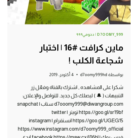
D7OOMY_999 | دحومي٩٩٩
ماين كرافت #16 | اختبار
شجاعة الكلب !
بواسطة
d7oomy999hd
4 أكتوبر، 2019
شكرا على المشاهده , اشترك بالقناة وفعّل زر
التنبيهات ( 🔔 ) ليصلك كل جديد. للتواصل والإعلان:
d7ooomy999@diwangroup.com سناب | snapchat
https://goo.gl/sr19bf تويتر | twitter
https://goo.gl/UGEG15 انستقرام | instagram
https://www.instagram.com/d7oomy999_official
فيس بوك | facebook https://maw.cx/l86hl ايدي