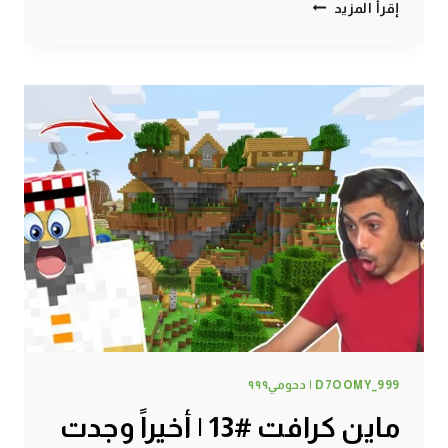
ماين
إقرأ المزيد
كرافت
#14
|
أفضل
حارس
شخصي
!
D7OOMY_999 | دحومي٩٩٩
ماين كرافت #13 | أخيراً وجدت