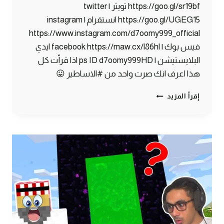
https://goo.gl/sr19bf تويتر | twitter
https://goo.gl/UGEG15 انستقرام | instagram
https://www.instagram.com/d7oomy999_official
فيس بوك | facebook https://maw.cx/l86hl ايدي
البلايستيشن | ps ID d7oomy999HD اذا قرأت كل
هذا اعرف انك صرت واحد من #الاساطير 😛
ماين
إقرأ المزيد
كرافت
#8
|
قلعة
النذر
المرعبة
!