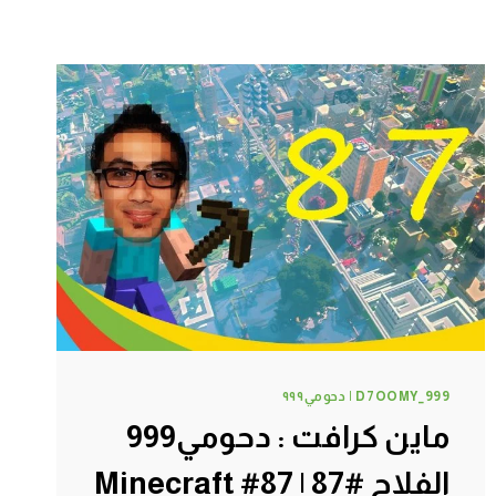
D7OOMY_999 | دحومي٩٩٩
ماين كرافت : دحومي999
الفلاح #87 | 87# Minecraft