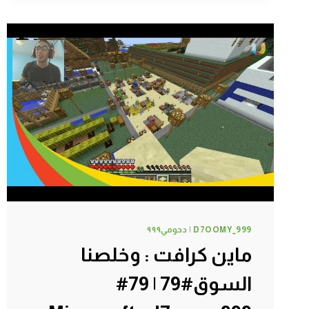
نمت
في
كهف
#83
|
83#
MINECRAFT
:
D7OOMY999
D7OOMY_999 | دحومي٩٩٩
ماين كرافت : وخلصنا
السوق#79 | 79#