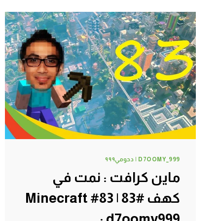
غواص
ههههه
#86
|
86#
MINECRAFT
:
D7OOMY999
D7OOMY_999 | دحومي٩٩٩
ماين كرافت : نمت في
كهف #83 | 83# Minecraft
: d7oomy999