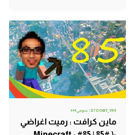
..
#88
|
88#
MINECRAFT
:
D7OOMY999
D7OOMY_999 | دحومي٩٩٩
ماين كرافت : رميت اغراضي
:( #85 | 85# Minecraft :