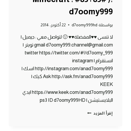
d7oomy999
بواسطة
d7oomy999hd
22 أكتوبر، 2014
لا تنسى ♥♥المفضلة♥♥ 🙂 لتواصل معي : جيميل |
gmail d7oomy999.channel@gmail.com تويتر |
twitter https://twitter.com/#!/d7oomy_999
انستقرام | instagram
http://instagram.com/anad7oomy999 اسك |
Ask http://ask.fm/anad7oomy999 كيك |
KEEK
https://www.keek.com/anad7oomy999 ايدي
البلايستيشن | ps3 ID d7oomy999HD
ماين
إقرأ المزيد
كرافت
:
رميت