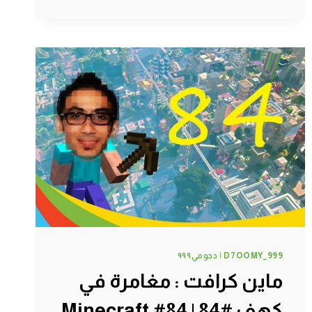
:
دحومي999
الفلاح
#87
|
87#
MINECRAFT
:
D7OOMY999
D7OOMY_999 | دحومي٩٩٩
ماين كرافت : مغامرة في
كهف #84 | 84# Minecraft