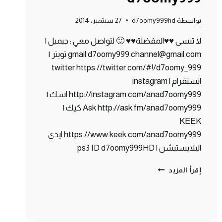
بواسطة
d7oomy999hd
27 سبتمبر، 2014
لا تنسى ♥♥المفضلة♥♥ 🙂 لتواصل معي : جيميل |
gmail d7oomy999.channel@gmail.com تويتر |
twitter https://twitter.com/#!/d7oomy_999
انستقرام | instagram
http://instagram.com/anad7oomy999 اسك |
Ask http://ask.fm/anad7oomy999 كيك |
KEEK
https://www.keek.com/anad7oomy999 ايدي
البلايستيشن | ps3 ID d7oomy999HD
ماين
إقرأ المزيد
كرافت
:
كوفي
شوب
#80