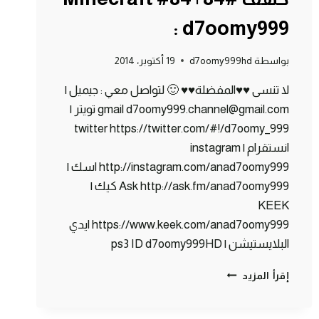
: d7oomy999
بواسطة
d7oomy999hd
19 أكتوبر، 2014
لا تنسى ♥♥المفضلة♥♥ 🙂 لتواصل معي : جيميل |
gmail d7oomy999.channel@gmail.com تويتر |
twitter https://twitter.com/#!/d7oomy_999
انستقرام | instagram
http://instagram.com/anad7oomy999 اسك |
Ask http://ask.fm/anad7oomy999 كيك |
KEEK
https://www.keek.com/anad7oomy999 ايدي
البلايستيشن | ps3 ID d7oomy999HD
ماين
إقرأ المزيد
كرافت
:
مغامرة