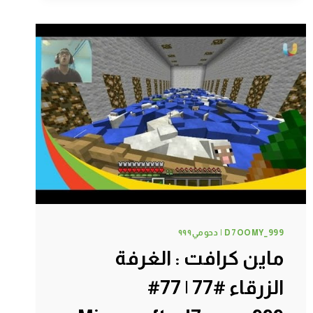
|
80#
MINECRAFT
:
D7OOMY999
D7OOMY_999 | دحومي٩٩٩
ماين كرافت : الغرفة
الزرقاء #77 | 77#