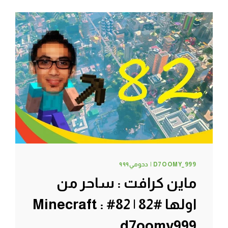
اغراضي
:
(
#85
|
85#
MINECRAFT
:
D7OOMY999
D7OOMY_999 | دحومي٩٩٩
ماين كرافت : ساحر من
اولها #82 | 82# Minecraft :
d7oomy999