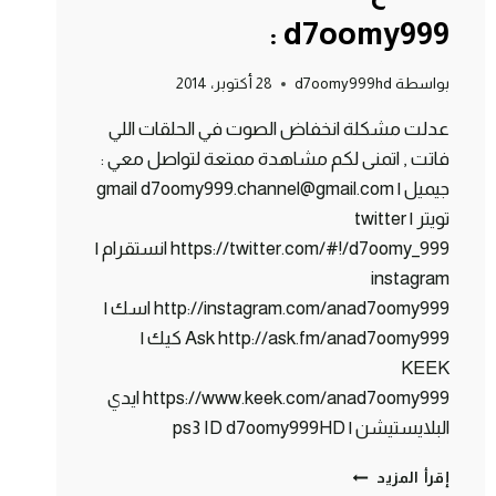
: d7oomy999
بواسطة
d7oomy999hd
28 أكتوبر، 2014
عدلت مشكلة انخفاض الصوت في الحلقات اللي
فاتت , اتمنى لكم مشاهدة ممتعة لتواصل معي :
جيميل | gmail d7oomy999.channel@gmail.com
تويتر | twitter
https://twitter.com/#!/d7oomy_999 انستقرام |
instagram
http://instagram.com/anad7oomy999 اسك |
Ask http://ask.fm/anad7oomy999 كيك |
KEEK
https://www.keek.com/anad7oomy999 ايدي
البلايستيشن | ps3 ID d7oomy999HD
ماين
إقرأ المزيد
كرافت