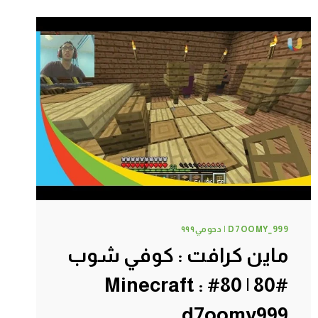
في
كهف
#84
|
84#
MINECRAFT
:
D7OOMY999
D7OOMY_999 | دحومي٩٩٩
ماين كرافت : كوفي شوب
#80 | 80# Minecraft :
d7oomy999