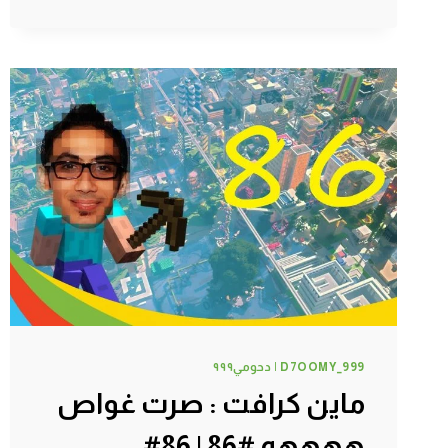
الخشب
البرتقالي
#89
|
89#
MINECRAFT
:
D7OOMY999
D7OOMY_999 | دحومي٩٩٩
ماين كرافت : صرت غواص
ههههه #86 | 86#