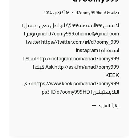
بواسطة
d7oomy999hd
16 أكتوبر، 2014
لا تنسى ♥♥المفضلة♥♥ 🙂 لتواصل معي : جيميل |
gmail d7oomy999.channel@gmail.com تويتر |
twitter https://twitter.com/#!/d7oomy_999
انستقرام | instagram
http://instagram.com/anad7oomy999 اسك |
Ask http://ask.fm/anad7oomy999 كيك |
KEEK
https://www.keek.com/anad7oomy999 ايدي
البلايستيشن | ps3 ID d7oomy999HD
ماين
إقرأ المزيد
كرافت
:
ساحر
من
اولها