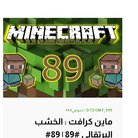
D7OOMY_999 | دحومي٩٩٩
ماين كرافت : الخشب
البرتقالي #89 | 89#