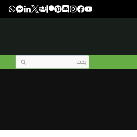
البحث
عن: