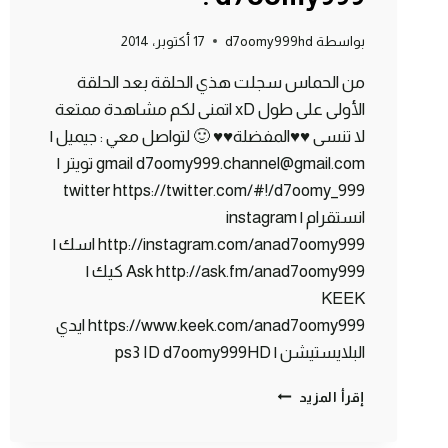
بواسطة
d7oomy999hd
17 أكتوبر، 2014
من الحماس سجلت هذي الحلقة بعد الحلقة
الأولى على طول xD اتمنى لكم مشاهدة ممتعة
لا تنسى ♥♥المفضلة♥♥ 🙂 لتواصل معي : جيميل |
gmail d7oomy999.channel@gmail.com تويتر |
twitter https://twitter.com/#!/d7oomy_999
انستقرام | instagram
http://instagram.com/anad7oomy999 اسك |
Ask http://ask.fm/anad7oomy999 كيك |
KEEK
https://www.keek.com/anad7oomy999 ايدي
البلايستيشن | ps3 ID d7oomy999HD
ماين
إقرأ المزيد
كرافت
: