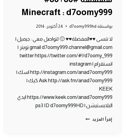
Minecraft : d7oomy999
بواسطة
d7oomy999hd
24 أكتوبر، 2014
لا تنسى ♥♥المفضلة♥♥ 🙂 لتواصل معي : جيميل |
gmail d7oomy999.channel@gmail.com تويتر |
twitter https://twitter.com/#!/d7oomy_999
انستقرام | instagram
http://instagram.com/anad7oomy999 اسك |
Ask http://ask.fm/anad7oomy999 كيك |
KEEK
https://www.keek.com/anad7oomy999 ايدي
البلايستيشن | ps3 ID d7oomy999HD
ماين
إقرأ المزيد
كرافت
:
صرت