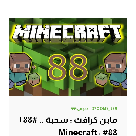
D7OOMY_999 | دحومي٩٩٩
ماين كرافت : سحبة .. #88 |
88# Minecraft :