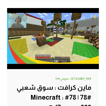
#82
|
82#
MINECRAFT
:
D7OOMY999
D7OOMY_999 | دحومي٩٩٩
ماين كرافت : سوق شعبي
#78 | 78# Minecraft :