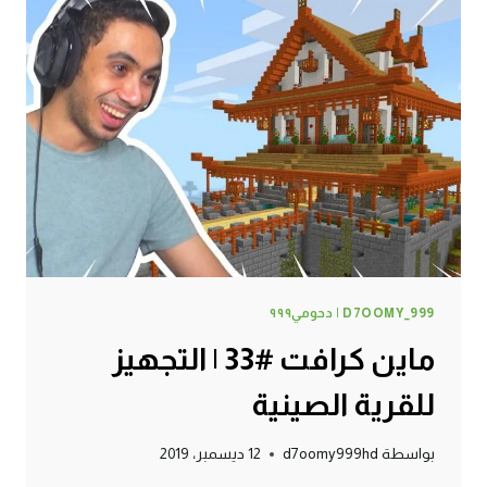
D7OOMY_999 | دحومي٩٩٩
ماين كرافت #33 | التجهيز
للقرية الصينية
بواسطة
d7oomy999hd
12 ديسمبر، 2019