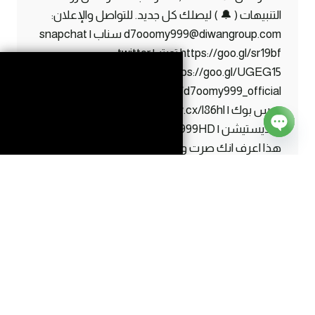
التنبيهات ( 🔔 ) ليصلك كل جديد. للتواصل والإعلان:
d7ooomy999@diwangroup.com سناب | snapchat
https://goo.gl/sr19bf تويتر | twitter
https://goo.gl/UGEG15 انستقرام | instagram
https://www.instagram.com/d7oomy999_official
فيس بوك | facebook https://maw.cx/l86hl ايدي
البلايستيشن | ps ID d7oomy999HD اذا قرأت كل
Open
هذا اعرف انك صرت واحد من #الاساطير 😛
chaty
ماين
إقرأ المزيد
كرافت
#17
|
مزرعتي
الجديدة
!