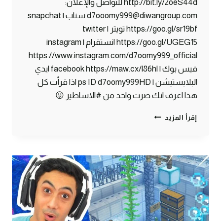
http://bit.ly/2oeS44d للتواصل والإعلان:
d7ooomy999@diwangroup.com سناب | snapchat
https://goo.gl/sr19bf تويتر | twitter
https://goo.gl/UGEG15 انستقرام | instagram
https://www.instagram.com/d7oomy999_official
فيس بوك | facebook https://maw.cx/l86hl ايدي
البلايستيشن | ps ID d7oomy999HD اذا قرأت كل
هذا اعرف انك صرت واحد من #الاساطير 😛
ماين
إقرأ المزيد
كرافت
#31
|
سويت
مخزن
اوتوماتيكي
!