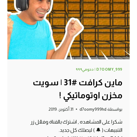
D7OOMY_999 | دحومي٩٩٩
ماين كرافت #31 | سويت
مخزن اوتوماتيكي !
بواسطة
d7oomy999hd
31 أكتوبر، 2019
شكرا على المشاهده , اشترك بالقناة وفعّل زر
التنبيهات ( 🔔 ) ليصلك كل جديد.