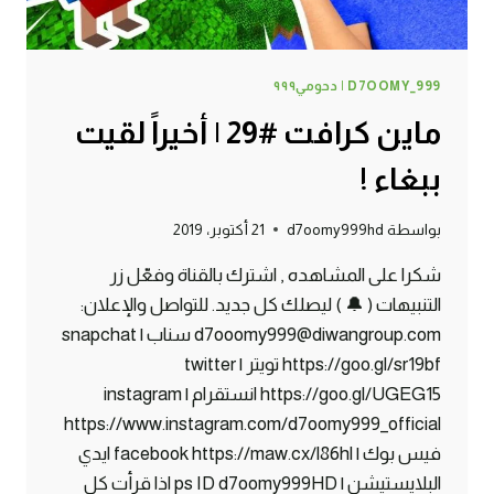
D7OOMY_999 | دحومي٩٩٩
ماين كرافت #29 | أخيراً لقيت
ببغاء !
بواسطة
d7oomy999hd
21 أكتوبر، 2019
شكرا على المشاهده , اشترك بالقناة وفعّل زر
التنبيهات ( 🔔 ) ليصلك كل جديد. للتواصل والإعلان:
d7ooomy999@diwangroup.com سناب | snapchat
https://goo.gl/sr19bf تويتر | twitter
https://goo.gl/UGEG15 انستقرام | instagram
https://www.instagram.com/d7oomy999_official
فيس بوك | facebook https://maw.cx/l86hl ايدي
البلايستيشن | ps ID d7oomy999HD اذا قرأت كل