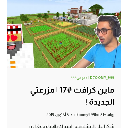
شفته
في
حياتي
!
D7OOMY_999 | دحومي٩٩٩
ماين كرافت #17 | مزرعتي
الجديدة !
بواسطة
d7oomy999hd
5 أكتوبر، 2019
شكرا على المشاهده , اشترك بالقناة وفعّل زر