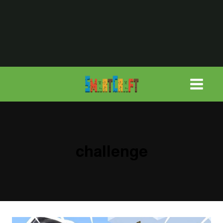
لتجاوز
لى
لمحتوى
challenge