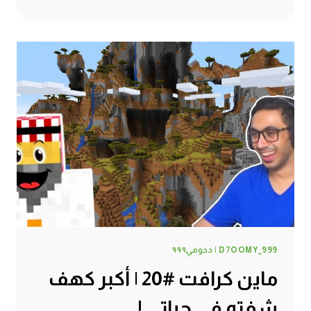
#22
|
هذا
الي
كنت
احتاجة
!
D7OOMY_999 | دحومي٩٩٩
ماين كرافت #20 | أكبر كهف
شفته في حياتي !