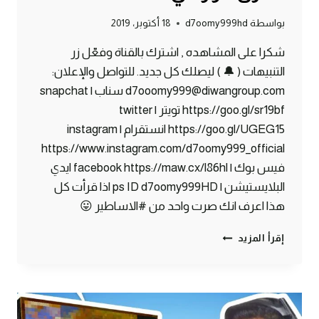
بواسطة
d7oomy999hd
18 أكتوبر، 2019
شكرا على المشاهده , اشترك بالقناة وفعّل زر
التنبيهات ( 🔔 ) ليصلك كل جديد. للتواصل والإعلان:
d7ooomy999@diwangroup.com سناب | snapchat
https://goo.gl/sr19bf تويتر | twitter
https://goo.gl/UGEG15 انستقرام | instagram
https://www.instagram.com/d7oomy999_official
فيس بوك | facebook https://maw.cx/l86hl ايدي
البلايستيشن | ps ID d7oomy999HD اذا قرأت كل
هذا اعرف انك صرت واحد من #الاساطير 😛
ماين
إقرأ المزيد
كرافت
#26
|
سويت
مخزن