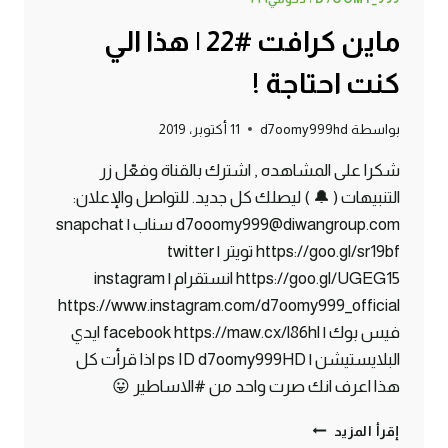
ماين كرافت #22 | هذا الي
كنت احتاجة !
بواسطة
d7oomy999hd
11 أكتوبر، 2019
شكرا على المشاهده , اشترك بالقناة وفعّل زر
التنبيهات ( 🔔 ) ليصلك كل جديد. للتواصل والإعلان:
d7ooomy999@diwangroup.com سناب | snapchat
https://goo.gl/sr19bf تويتر | twitter
https://goo.gl/UGEG15 انستقرام | instagram
https://www.instagram.com/d7oomy999_official
فيس بوك | facebook https://maw.cx/l86hl ايدي
البلايستيشن | ps ID d7oomy999HD اذا قرأت كل
هذا اعرف انك صرت واحد من #الاساطير 😛
ماين
إقرأ المزيد
كرافت