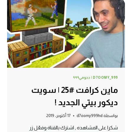
خورافي!
D7OOMY_999 | دحومي٩٩٩
ماين كرافت #25 | سويت
ديكور بيتي الجديد !
بواسطة
d7oomy999hd
17 أكتوبر، 2019
شكرا على المشاهده , اشترك بالقناة وفعّل زر