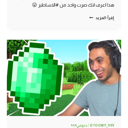
هذا اعرف انك صرت واحد من #الاساطير 😛
ماين
إقرأ المزيد
كرافت
#29
|
أخيراً
لقيت
ببغاء
!
D7OOMY_999 | دحومي٩٩٩