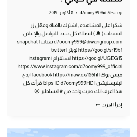
بواسطة
d7oomy999hd
8 أكتوبر، 2019
شكرا على المشاهده , اشترك بالقناة وفعّل زر
التنبيهات ( 🔔 ) ليصلك كل جديد. للتواصل والإعلان:
d7ooomy999@diwangroup.com سناب | snapchat
https://goo.gl/sr19bf تويتر | twitter
https://goo.gl/UGEG15 انستقرام | instagram
https://www.instagram.com/d7oomy999_official
فيس بوك | facebook https://maw.cx/l86hl ايدي
البلايستيشن | ps ID d7oomy999HD اذا قرأت كل
هذا اعرف انك صرت واحد من #الاساطير 😛
ماين
إقرأ المزيد
كرافت
#20
|
أكبر
كهف