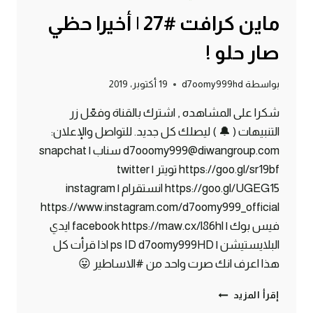
ماين كرافت #27 | أخيرا حظي
صار حلو !
بواسطة
d7oomy999hd
19 أكتوبر، 2019
شكرا على المشاهده , اشترك بالقناة وفعّل زر
التنبيهات ( 🔔 ) ليصلك كل جديد. للتواصل والإعلان:
d7ooomy999@diwangroup.com سناب | snapchat
https://goo.gl/sr19bf تويتر | twitter
https://goo.gl/UGEG15 انستقرام | instagram
https://www.instagram.com/d7oomy999_official
فيس بوك | facebook https://maw.cx/l86hl ايدي
البلايستيشن | ps ID d7oomy999HD اذا قرأت كل
هذا اعرف انك صرت واحد من #الاساطير 😛
ماين
إقرأ المزيد
كرافت