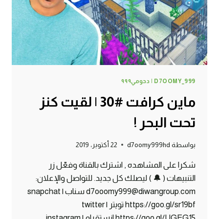
D7OOMY_999 | دحومي٩٩٩
ماين كرافت #30 | لقيت كنز
تحت البحر !
بواسطة
d7oomy999hd
22 أكتوبر، 2019
شكرا على المشاهده , اشترك بالقناة وفعّل زر
التنبيهات ( 🔔 ) ليصلك كل جديد. للتواصل والإعلان:
d7ooomy999@diwangroup.com سناب | snapchat
https://goo.gl/sr19bf تويتر | twitter
https://goo.gl/UGEG15 انستقرام | instagram