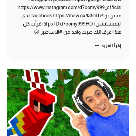
https://www.instagram.com/d7oomy999_official
فيس بوك | facebook https://maw.cx/l86hl ايدي
البلايستيشن | ps ID d7oomy999HD اذا قرأت كل
هذا اعرف انك صرت واحد من #الاساطير 😛
ماين
إقرأ المزيد
كرافت
#30
|
لقيت
كنز
تحت
البحر
!