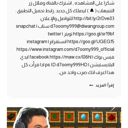
شكرا على المشاهده , اشترك بالقناة وفعّل زر
التنبيهات ( 🔔 ) ليصلك كل جديد. رابط تحميل التطبيق :
http://bit.ly/2rDve83 للتواصل والإعلان:
d7ooomy999@diwangroup.com سناب | snapchat
https://goo.gl/sr19bf تويتر | twitter
https://goo.gl/UGEG15 انستقرام | instagram
https://www.instagram.com/d7oomy999_official
فيس بوك | facebook https://maw.cx/l86hl ايدي
البلايستيشن | ps ID d7oomy999HD اذا قرأت كل
هذا اعرف انك صرت واحد من…
ماين
إقرأ المزيد
كرافت
#33
|
التجهيز
للقرية
الصينية