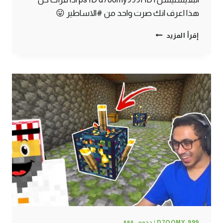
هذا اعرف انك صرت واحد من #الاساطير 😛
ماين
إقرأ المزيد
كرافت
#23
|
لقيت
الخروف
النادر
!
D7OOMY_999 | دحومي٩٩٩