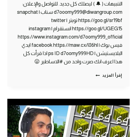
التنبيهات ( 🔔 ) ليصلك كل جديد. للتواصل والإعلان:
d7ooomy999@diwangroup.com سناب | snapchat
https://goo.gl/sr19bf تويتر | twitter
https://goo.gl/UGEG15 انستقرام | instagram
https://www.instagram.com/d7oomy999_official
فيس بوك | facebook https://maw.cx/l86hl ايدي
البلايستيشن | ps ID d7oomy999HD اذا قرأت كل
هذا اعرف انك صرت واحد من #الاساطير 😛
ماين
إقرأ المزيد
كرافت
#25
|
سويت
ديكور
بيتي
الجديد
!