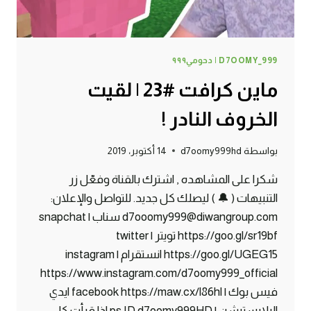
D7OOMY_999 | دحومي٩٩٩
ماين كرافت #23 | لقيت
الخروف النادر !
بواسطة
d7oomy999hd
14 أكتوبر، 2019
شكرا على المشاهده , اشترك بالقناة وفعّل زر
التنبيهات ( 🔔 ) ليصلك كل جديد. للتواصل والإعلان:
d7ooomy999@diwangroup.com سناب | snapchat
https://goo.gl/sr19bf تويتر | twitter
https://goo.gl/UGEG15 انستقرام | instagram
https://www.instagram.com/d7oomy999_official
فيس بوك | facebook https://maw.cx/l86hl ايدي
البلايستيشن | ps ID d7oomy999HD اذا قرأت كل