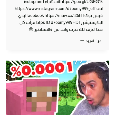
https://goo.gl/UGEG15 انستقرام | instagram
https://www.instagram.com/d7oomy999_official
فيس بوك | facebook https://maw.cx/l86hl ايدي
البلايستيشن | ps ID d7oomy999HD اذا قرأت كل
هذا اعرف انك صرت واحد من #الاساطير 😛
ماين
إقرأ المزيد
كرافت
#24
|
مزارع
لا
نهائية
!