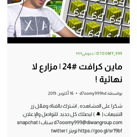
D7OOMY_999 | دحومي٩٩٩
ماين كرافت #24 | مزارع لا
نهائية !
بواسطة
d7oomy999hd
16 أكتوبر، 2019
شكرا على المشاهده , اشترك بالقناة وفعّل زر
التنبيهات ( 🔔 ) ليصلك كل جديد. للتواصل والإعلان:
d7ooomy999@diwangroup.com سناب | snapchat
https://goo.gl/sr19bf تويتر | twitter