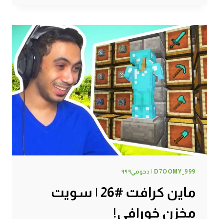
#27
|
أخيرا
حظي
صار
حلو
!
D7OOMY_999 | دحومي٩٩٩
ماين كرافت #26 | سويت
مخزن خورافي!