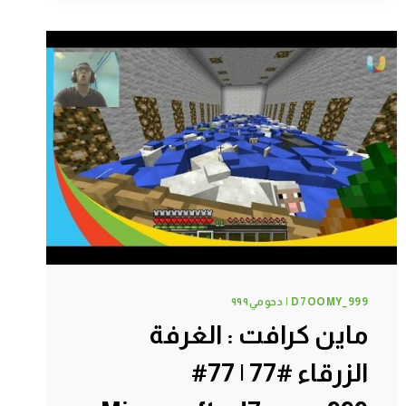
|
80#
MINECRAFT
:
D7OOMY999
D7OOMY_999 | دحومي٩٩٩
ماين كرافت : الغرفة
الزرقاء #77 | 77#