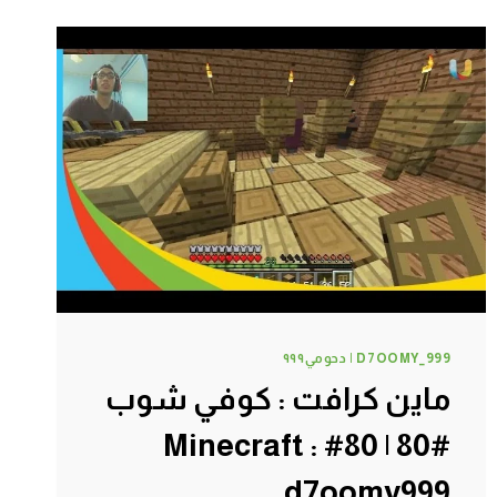
في
كهف
#84
|
84#
MINECRAFT
:
D7OOMY999
D7OOMY_999 | دحومي٩٩٩
ماين كرافت : كوفي شوب
#80 | 80# Minecraft :
d7oomy999