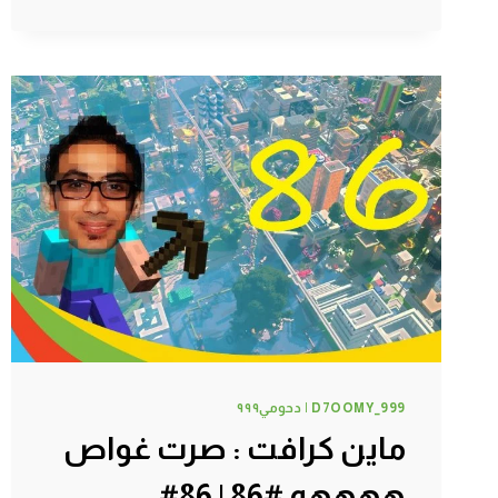
الخشب
البرتقالي
#89
|
89#
MINECRAFT
:
D7OOMY999
D7OOMY_999 | دحومي٩٩٩
ماين كرافت : صرت غواص
ههههه #86 | 86#