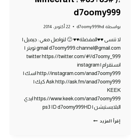
d7oomy999
بواسطة
d7oomy999hd
22 أكتوبر، 2014
لا تنسى ♥♥المفضلة♥♥ 🙂 لتواصل معي : جيميل |
gmail d7oomy999.channel@gmail.com تويتر |
twitter https://twitter.com/#!/d7oomy_999
انستقرام | instagram
http://instagram.com/anad7oomy999 اسك |
Ask http://ask.fm/anad7oomy999 كيك |
KEEK
https://www.keek.com/anad7oomy999 ايدي
البلايستيشن | ps3 ID d7oomy999HD
ماين
إقرأ المزيد
كرافت
:
رميت