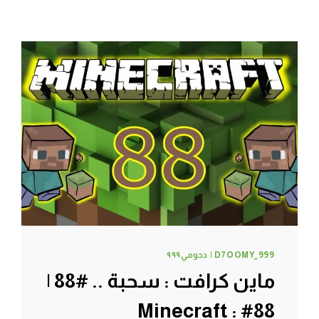
D7OOMY_999 | دحومي٩٩٩
ماين كرافت : سحبة .. #88 |
88# Minecraft :