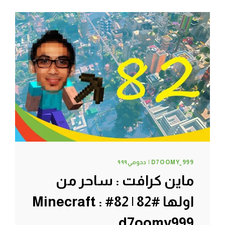
اغراضي
:
(
#85
|
85#
MINECRAFT
:
D7OOMY999
D7OOMY_999 | دحومي٩٩٩
ماين كرافت : ساحر من
اولها #82 | 82# Minecraft :
d7oomy999