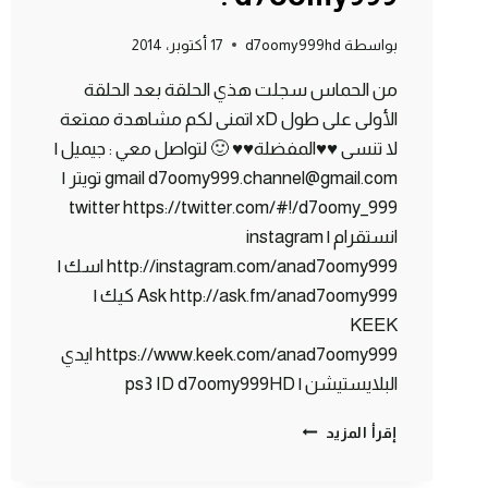
بواسطة
d7oomy999hd
17 أكتوبر، 2014
من الحماس سجلت هذي الحلقة بعد الحلقة
الأولى على طول xD اتمنى لكم مشاهدة ممتعة
لا تنسى ♥♥المفضلة♥♥ 🙂 لتواصل معي : جيميل |
gmail d7oomy999.channel@gmail.com تويتر |
twitter https://twitter.com/#!/d7oomy_999
انستقرام | instagram
http://instagram.com/anad7oomy999 اسك |
Ask http://ask.fm/anad7oomy999 كيك |
KEEK
https://www.keek.com/anad7oomy999 ايدي
البلايستيشن | ps3 ID d7oomy999HD
ماين
إقرأ المزيد
كرافت
: