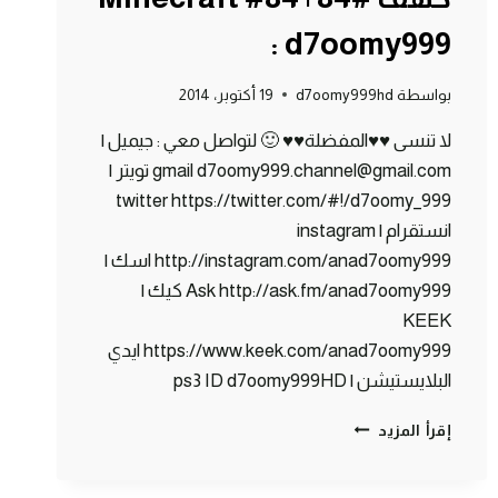
: d7oomy999
بواسطة
d7oomy999hd
19 أكتوبر، 2014
لا تنسى ♥♥المفضلة♥♥ 🙂 لتواصل معي : جيميل |
gmail d7oomy999.channel@gmail.com تويتر |
twitter https://twitter.com/#!/d7oomy_999
انستقرام | instagram
http://instagram.com/anad7oomy999 اسك |
Ask http://ask.fm/anad7oomy999 كيك |
KEEK
https://www.keek.com/anad7oomy999 ايدي
البلايستيشن | ps3 ID d7oomy999HD
ماين
إقرأ المزيد
كرافت
:
مغامرة