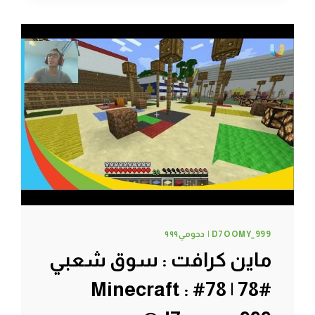
#82
|
82#
MINECRAFT
:
D7OOMY999
D7OOMY_999 | دحومي٩٩٩
ماين كرافت : سوق شعبي
#78 | 78# Minecraft :