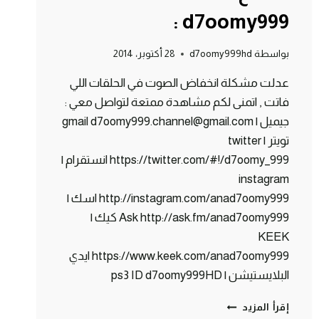
: d7oomy999
بواسطة
d7oomy999hd
28 أكتوبر، 2014
عدلت مشكلة انخفاض الصوت في الحلقات اللي
فاتت , اتمنى لكم مشاهدة ممتعة لتواصل معي :
جيميل | gmail d7oomy999.channel@gmail.com
تويتر | twitter
https://twitter.com/#!/d7oomy_999 انستقرام |
instagram
http://instagram.com/anad7oomy999 اسك |
Ask http://ask.fm/anad7oomy999 كيك |
KEEK
https://www.keek.com/anad7oomy999 ايدي
البلايستيشن | ps3 ID d7oomy999HD
ماين
إقرأ المزيد
كرافت