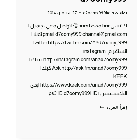
بواسطة
d7oomy999hd
27 سبتمبر، 2014
لا تنسى ♥♥المفضلة♥♥ 🙂 لتواصل معي : جيميل |
gmail d7oomy999.channel@gmail.com تويتر |
twitter https://twitter.com/#!/d7oomy_999
انستقرام | instagram
http://instagram.com/anad7oomy999 اسك |
Ask http://ask.fm/anad7oomy999 كيك |
KEEK
https://www.keek.com/anad7oomy999 ايدي
البلايستيشن | ps3 ID d7oomy999HD
ماين
إقرأ المزيد
كرافت
:
كوفي
شوب
#80