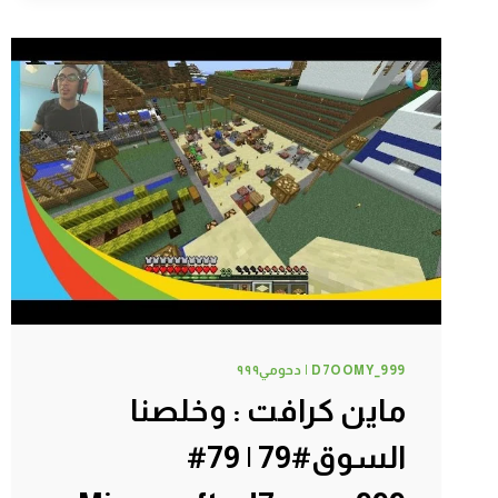
نمت
في
كهف
#83
|
83#
MINECRAFT
:
D7OOMY999
D7OOMY_999 | دحومي٩٩٩
ماين كرافت : وخلصنا
السوق#79 | 79#