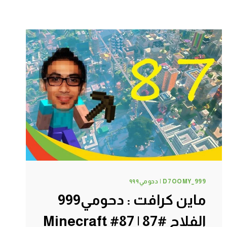
D7OOMY_999 | دحومي٩٩٩
ماين كرافت : دحومي999
الفلاح #87 | 87# Minecraft