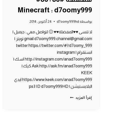
Minecraft : d7oomy999
بواسطة
d7oomy999hd
24 أكتوبر، 2014
لا تنسى ♥♥المفضلة♥♥ 🙂 لتواصل معي : جيميل |
gmail d7oomy999.channel@gmail.com تويتر |
twitter https://twitter.com/#!/d7oomy_999
انستقرام | instagram
http://instagram.com/anad7oomy999 اسك |
Ask http://ask.fm/anad7oomy999 كيك |
KEEK
https://www.keek.com/anad7oomy999 ايدي
البلايستيشن | ps3 ID d7oomy999HD
ماين
إقرأ المزيد
كرافت
:
صرت