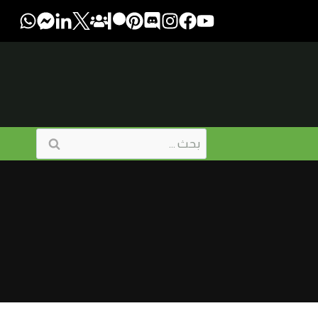
البحث
عن: