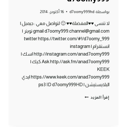
بواسطة
d7oomy999hd
16 أكتوبر، 2014
لا تنسى ♥♥المفضلة♥♥ 🙂 لتواصل معي : جيميل |
gmail d7oomy999.channel@gmail.com تويتر |
twitter https://twitter.com/#!/d7oomy_999
انستقرام | instagram
http://instagram.com/anad7oomy999 اسك |
Ask http://ask.fm/anad7oomy999 كيك |
KEEK
https://www.keek.com/anad7oomy999 ايدي
البلايستيشن | ps3 ID d7oomy999HD
ماين
إقرأ المزيد
كرافت
:
ساحر
من
اولها