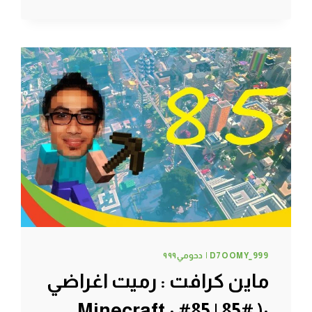
..
#88
|
88#
MINECRAFT
:
D7OOMY999
D7OOMY_999 | دحومي٩٩٩
ماين كرافت : رميت اغراضي
:( #85 | 85# Minecraft :