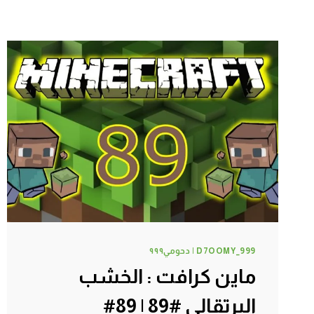
D7OOMY_999 | دحومي٩٩٩
ماين كرافت : الخشب
البرتقالي #89 | 89#