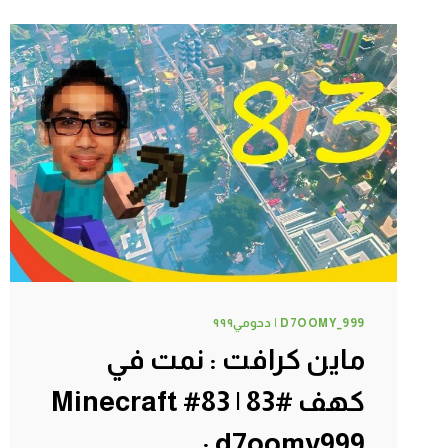
غواص
ههههه
#86
|
86#
MINECRAFT
:
D7OOMY999
D7OOMY_999 | دحومي٩٩٩
ماين كرافت : نمت في
كهف #83 | 83# Minecraft
: d7oomy999