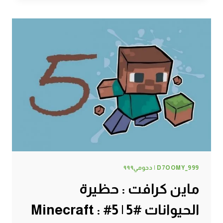
انفجار
دمر
مستقبلي
:
(
#6
|
6#
MINECRAFT
:
D7OOMY999
D7OOMY_999 | دحومي٩٩٩
ماين كرافت : حظيرة
الحيوانات #5 | 5# Minecraft :