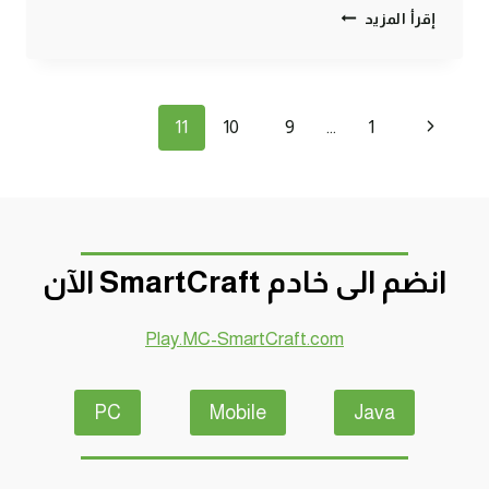
ماين
إقرأ المزيد
كرافت
:
البداية
الماينكرافـتية
تنقل
الصفحة
11
10
9
…
1
#1
|
الصفحة
السابقة
1#
MINECRAFT
:
D7OOMY999
انضم الى خادم SmartCraft الآن
Play.MC-SmartCraft.com
PC
Mobile
Java