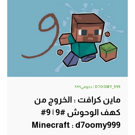
D7OOMY_999 | دحومي٩٩٩
ماين كرافت : الخروج من
كهف الوحوش #9 | 9#
Minecraft : d7oomy999