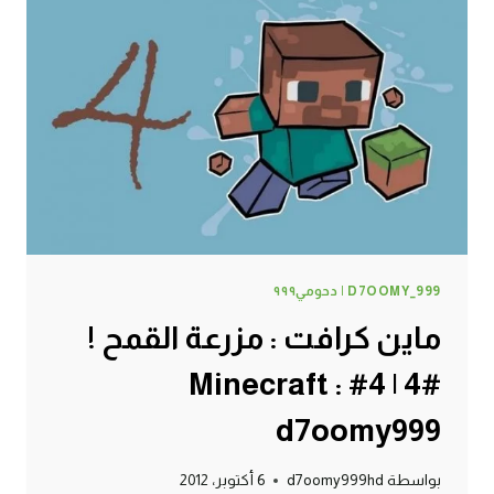
|
5#
MINECRAFT
:
D7OOMY999
D7OOMY_999 | دحومي٩٩٩
ماين كرافت : مزرعة القمح !
#4 | 4# Minecraft :
d7oomy999
بواسطة
d7oomy999hd
6 أكتوبر، 2012