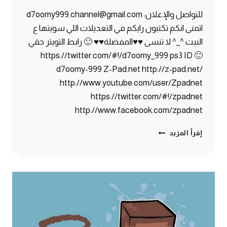
للتواصل والإعلان: d7oomy999.channel@gmail.com
اتمنى انكم تكتبون رايكم في التعديلات اللي سويتها ع
البيت ^_^ لا تنسى ♥♥المفضلة♥♥ 🙂 رابط التويتر حقي
🙂 https://twitter.com/#!/d7oomy_999 ps3 ID
d7oomy-999 Z-Pad.net http://z-pad.net/
http://www.youtube.com/user/Zpadnet
https://twitter.com/#!/zpadnet
http://www.facebook.com/zpadnet
ماين
إقرأ المزيد
كرافت
:
مزرعة
القمح
!
#4
|
4#
MINECRAFT