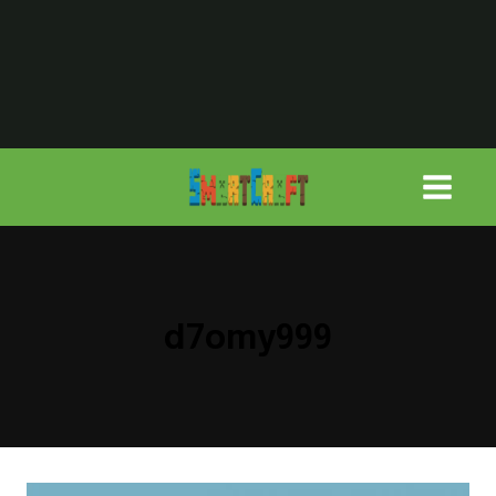
لتجاوز
لى
لمحتوى
d7omy999