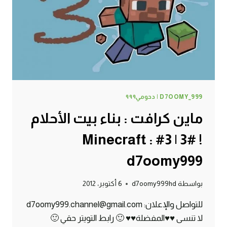
:
D7OOMY999
D7OOMY_999 | دحومي٩٩٩
ماين كرافت : بناء بيت الأحلام
! #3 | 3# Minecraft :
d7oomy999
بواسطة
d7oomy999hd
6 أكتوبر، 2012
للتواصل والإعلان: d7oomy999.channel@gmail.com
لا تنسى ♥♥المفضلة♥♥ 🙂 رابط التويتر حقي 🙂