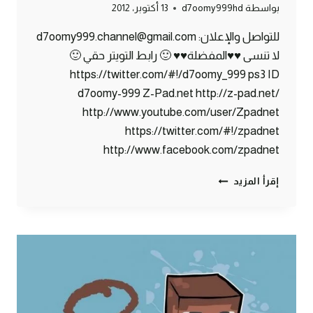
بواسطة
d7oomy999hd
13 أكتوبر، 2012
للتواصل والإعلان: d7oomy999.channel@gmail.com
لا تنسى ♥♥المفضلة♥♥ 🙂 رابط التويتر حقي 🙂
https://twitter.com/#!/d7oomy_999 ps3 ID
d7oomy-999 Z-Pad.net http://z-pad.net/
http://www.youtube.com/user/Zpadnet
https://twitter.com/#!/zpadnet
http://www.facebook.com/zpadnet
ماين
إقرأ المزيد
كرافت
:
الخروج
من
كهف
الوحوش
#9
|
9#