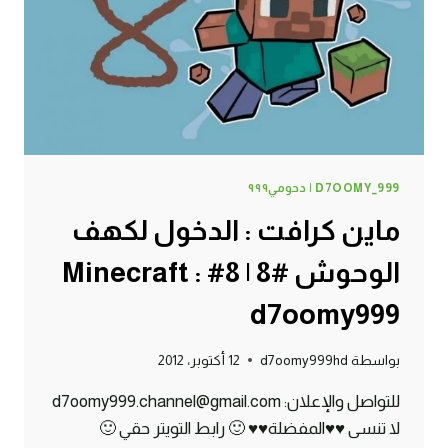
MINECRAFT
:
D7OOMY999
D7OOMY_999 | دحومي٩٩٩
ماين كرافت : الدخول لكهف
الوحوش #8 | 8# Minecraft :
d7oomy999
بواسطة
d7oomy999hd
12 أكتوبر، 2012
للتواصل والإعلان: d7oomy999.channel@gmail.com
لا تنسى ♥♥المفضلة♥♥ 🙂 رابط التويتر حقي 🙂