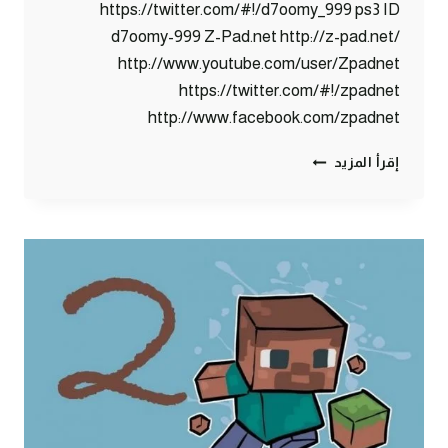
https://twitter.com/#!/d7oomy_999 ps3 ID
d7oomy-999 Z-Pad.net http://z-pad.net/
http://www.youtube.com/user/Zpadnet
https://twitter.com/#!/zpadnet
http://www.facebook.com/zpadnet
ماين
إقرأ المزيد
كرافت
:
بناء
بيت
الأحلام
!
#3
|
3#
MINECRAFT
:
D7OOMY999