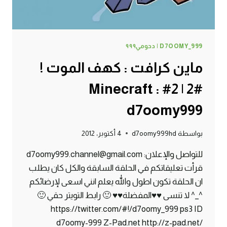
D7OOMY_999 | دحومي٩٩٩
ماين كرافت : كهف الموت !
#2 | 2# Minecraft :
d7oomy999
بواسطة
d7oomy999hd
4 أكتوبر، 2012
للتواصل والإعلان: d7oomy999.channel@gmail.com
قرأت تعليقاتكم في الحلقة السابقة والكل كان يطلب
ان الحلقة تكون اطول والله يعلم انني اسعى لإرضائكم
^_^ لا تنسى ♥♥المفضلة♥♥ 🙂 رابط التويتر حقي 🙂
https://twitter.com/#!/d7oomy_999 ps3 ID
d7oomy-999 Z-Pad.net http://z-pad.net/