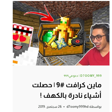
طائر
غريب
!
D7OOMY_999 | دحومي٩٩٩
ماين كرافت #9 | حصلت
أشياء نادرة بالكهف !
بواسطة
d7oomy999hd
26 سبتمبر، 2019