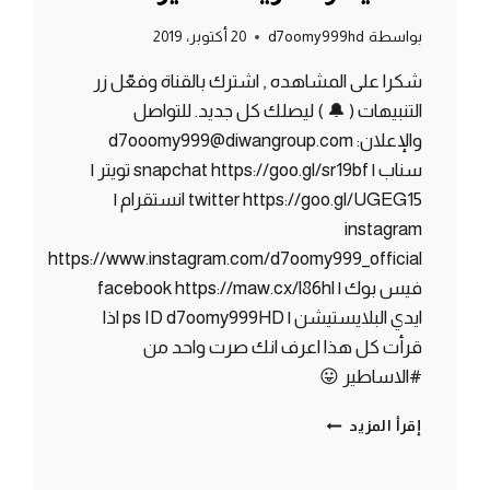
بواسطة
d7oomy999hd
20 أكتوبر، 2019
شكرا على المشاهده , اشترك بالقناة وفعّل زر
التنبيهات ( 🔔 ) ليصلك كل جديد. للتواصل
والإعلان: d7ooomy999@diwangroup.com
سناب | snapchat https://goo.gl/sr19bf تويتر |
twitter https://goo.gl/UGEG15 انستقرام |
instagram
https://www.instagram.com/d7oomy999_official
فيس بوك | facebook https://maw.cx/l86hl
ايدي البلايستيشن | ps ID d7oomy999HD اذا
قرأت كل هذا اعرف انك صرت واحد من
#الاساطير 😛
ماين
إقرأ المزيد
كرافت
#28
|