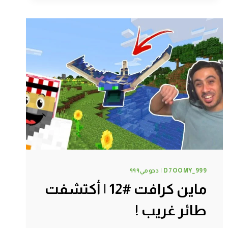
|
اكتشاف
قرية
الأشجار
!
D7OOMY_999 | دحومي٩٩٩
ماين كرافت #12 | أكتشفت
طائر غريب !