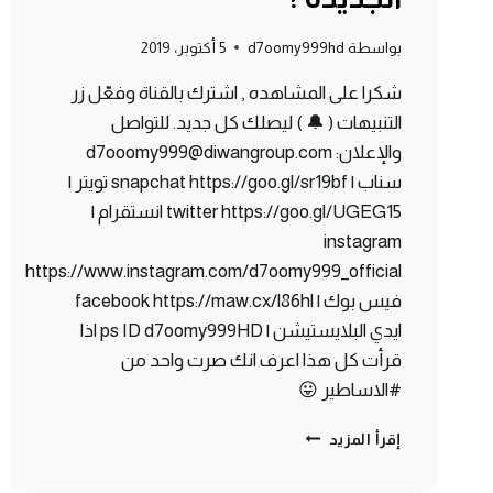
بواسطة
d7oomy999hd
5 أكتوبر، 2019
شكرا على المشاهده , اشترك بالقناة وفعّل زر
التنبيهات ( 🔔 ) ليصلك كل جديد. للتواصل
والإعلان: d7ooomy999@diwangroup.com
سناب | snapchat https://goo.gl/sr19bf تويتر |
twitter https://goo.gl/UGEG15 انستقرام |
instagram
https://www.instagram.com/d7oomy999_official
فيس بوك | facebook https://maw.cx/l86hl
ايدي البلايستيشن | ps ID d7oomy999HD اذا
قرأت كل هذا اعرف انك صرت واحد من
#الاساطير 😛
ماين
إقرأ المزيد
كرافت
#17