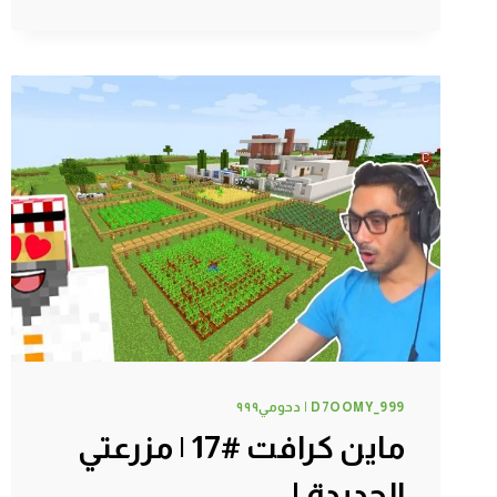
سويت
مخزن
اوتوماتيكي
!
D7OOMY_999 | دحومي٩٩٩
ماين كرافت #17 | مزرعتي
الجديدة !