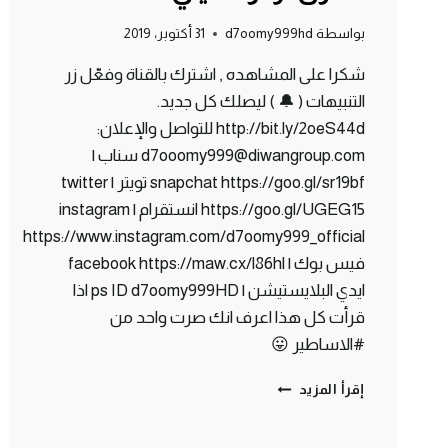
بواسطة
d7oomy999hd
31 أكتوبر، 2019
شكرا على المشاهده , اشترك بالقناة وفعّل زر
التنبيهات ( 🔔 ) ليصلك كل جديد.
http://bit.ly/2oeS44d للتواصل والإعلان:
d7ooomy999@diwangroup.com سناب |
snapchat https://goo.gl/sr19bf تويتر | twitter
https://goo.gl/UGEG15 انستقرام | instagram
https://www.instagram.com/d7oomy999_official
فيس بوك | facebook https://maw.cx/l86hl
ايدي البلايستيشن | ps ID d7oomy999HD اذا
قرأت كل هذا اعرف انك صرت واحد من
#الاساطير 😛
ماين
إقرأ المزيد
كرافت
#31
|