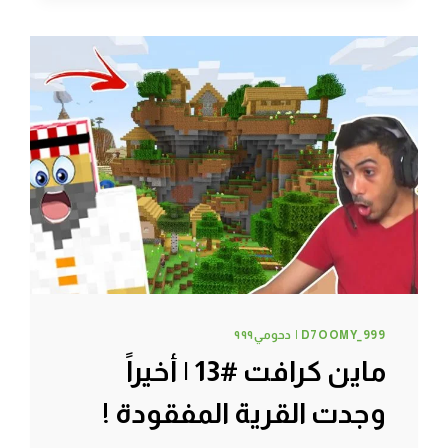
|
اختبار
شجاعة
الكلب
!
D7OOMY_999 | دحومي٩٩٩
ماين كرافت #13 | أخيراً
وجدت القرية المفقودة !