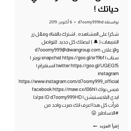
حياتك !
بواسطة
d7oomy999hd
6 أكتوبر، 2019
شكرا على المشاهده , اشترك بالقناة وفعّل زر
التنبيهات ( 🔔 ) ليصلك كل جديد. للتواصل
والإعلان: d7ooomy999@diwangroup.com
سناب | snapchat https://goo.gl/sr19bf تويتر |
twitter https://goo.gl/UGEG15 انستقرام |
instagram
https://www.instagram.com/d7oomy999_official
فيس بوك | facebook https://maw.cx/l86hl
ايدي البلايستيشن | ps ID d7oomy999HD اذا
قرأت كل هذا اعرف انك صرت واحد من
#الاساطير 😛
ماين
إقرأ المزيد
كرافت