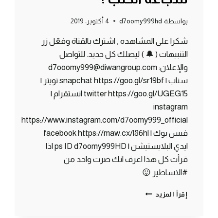
بواسطة
d7oomy999hd
4 أكتوبر، 2019
شكرا على المشاهده , اشترك بالقناة وفعّل زر
التنبيهات ( 🔔 ) ليصلك كل جديد. للتواصل
والإعلان: d7ooomy999@diwangroup.com
سناب | snapchat https://goo.gl/sr19bf تويتر |
twitter https://goo.gl/UGEG15 انستقرام |
instagram
https://www.instagram.com/d7oomy999_official
فيس بوك | facebook https://maw.cx/l86hl
ايدي البلايستيشن | ps ID d7oomy999HD اذا
قرأت كل هذا اعرف انك صرت واحد من
#الاساطير 😛
ماين
إقرأ المزيد
كرافت
#16