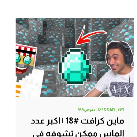
D7OOMY_999 | دحومي٩٩٩
ماين كرافت #18 | اكبر عدد
الماس ممكن تشوفه في