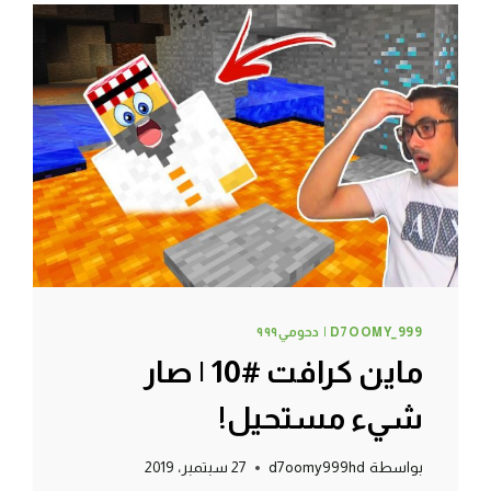
وجدت
القرية
المفقودة
!
D7OOMY_999 | دحومي٩٩٩
ماين كرافت #10 | صار
شيء مستحيل!
بواسطة
d7oomy999hd
27 سبتمبر، 2019