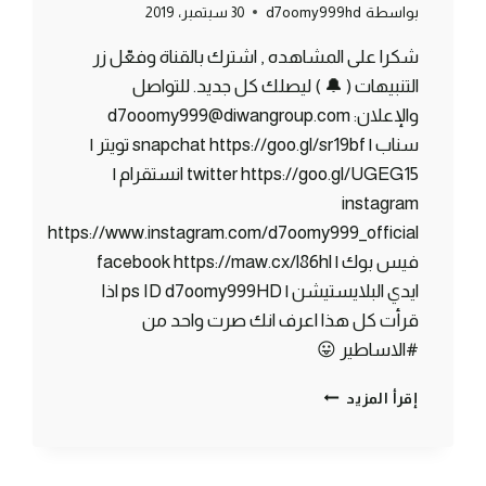
بواسطة
d7oomy999hd
30 سبتمبر، 2019
شكرا على المشاهده , اشترك بالقناة وفعّل زر
التنبيهات ( 🔔 ) ليصلك كل جديد. للتواصل
والإعلان: d7ooomy999@diwangroup.com
سناب | snapchat https://goo.gl/sr19bf تويتر |
twitter https://goo.gl/UGEG15 انستقرام |
instagram
https://www.instagram.com/d7oomy999_official
فيس بوك | facebook https://maw.cx/l86hl
ايدي البلايستيشن | ps ID d7oomy999HD اذا
قرأت كل هذا اعرف انك صرت واحد من
#الاساطير 😛
ماين
إقرأ المزيد
كرافت
#13
|
أخيراً