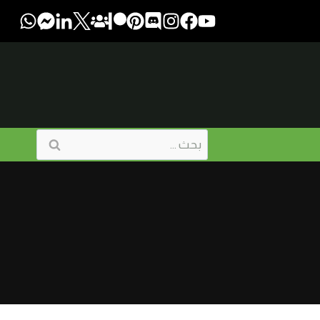
البحث
عن: