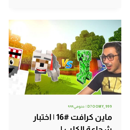
القرية
الغنية
والقرية
الفقيرة
!
D7OOMY_999 | دحومي٩٩٩
ماين كرافت #16 | اختبار
شجاعة الكلب !