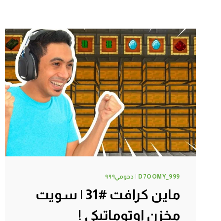
D7OOMY_999 | دحومي٩٩٩
ماين كرافت #31 | سويت
مخزن اوتوماتيكي !