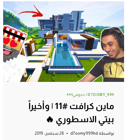
حارس
شخصي
!
D7OOMY_999 | دحومي٩٩٩
ماين كرافت #11 | وأخيراً
بيتي الاسطوري 🔥
بواسطة
d7oomy999hd
28 سبتمبر، 2019