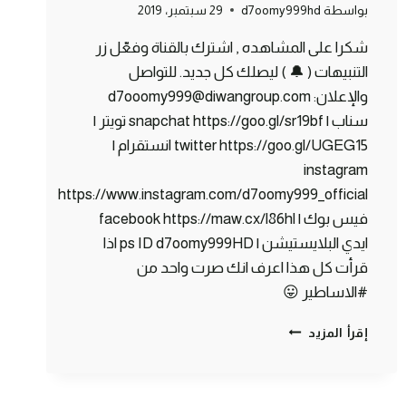
بواسطة
d7oomy999hd
29 سبتمبر، 2019
شكرا على المشاهده , اشترك بالقناة وفعّل زر
التنبيهات ( 🔔 ) ليصلك كل جديد. للتواصل
والإعلان: d7ooomy999@diwangroup.com
سناب | snapchat https://goo.gl/sr19bf تويتر |
twitter https://goo.gl/UGEG15 انستقرام |
instagram
https://www.instagram.com/d7oomy999_official
فيس بوك | facebook https://maw.cx/l86hl
ايدي البلايستيشن | ps ID d7oomy999HD اذا
قرأت كل هذا اعرف انك صرت واحد من
#الاساطير 😛
ماين
إقرأ المزيد
كرافت
#12
|
أكتشفت