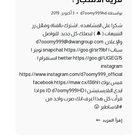
بواسطة
d7oomy999hd
3 أكتوبر، 2019
شكرا على المشاهده , اشترك بالقناة وفعّل زر
التنبيهات ( 🔔 ) ليصلك كل جديد. للتواصل
والإعلان: d7ooomy999@diwangroup.com
سناب | snapchat https://goo.gl/sr19bf تويتر |
twitter https://goo.gl/UGEG15 انستقرام |
instagram
https://www.instagram.com/d7oomy999_official
فيس بوك | facebook https://maw.cx/l86hl
ايدي البلايستيشن | ps ID d7oomy999HD اذا
قرأت كل هذا اعرف انك صرت واحد من
#الاساطير 😛
ماين
إقرأ المزيد
كرافت
#15