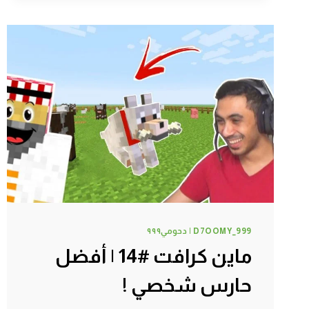
|
مزرعتي
الجديدة
!
D7OOMY_999 | دحومي٩٩٩
ماين كرافت #14 | أفضل
حارس شخصي !