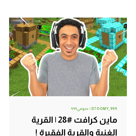
D7OOMY_999 | دحومي٩٩٩
ماين كرافت #28 | القرية
الغنية والقرية الفقيرة !