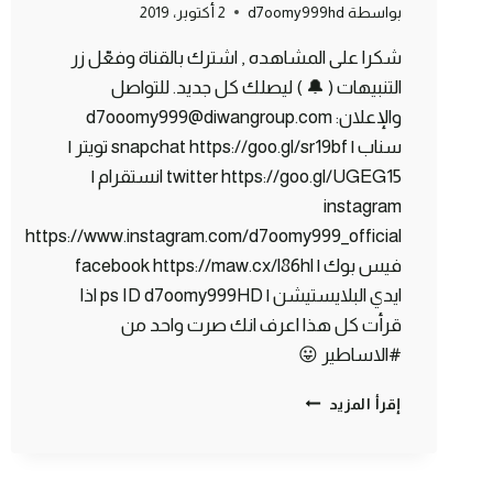
بواسطة
d7oomy999hd
2 أكتوبر، 2019
شكرا على المشاهده , اشترك بالقناة وفعّل زر
التنبيهات ( 🔔 ) ليصلك كل جديد. للتواصل
والإعلان: d7ooomy999@diwangroup.com
سناب | snapchat https://goo.gl/sr19bf تويتر |
twitter https://goo.gl/UGEG15 انستقرام |
instagram
https://www.instagram.com/d7oomy999_official
فيس بوك | facebook https://maw.cx/l86hl
ايدي البلايستيشن | ps ID d7oomy999HD اذا
قرأت كل هذا اعرف انك صرت واحد من
#الاساطير 😛
ماين
إقرأ المزيد
كرافت
#14
|
أفضل