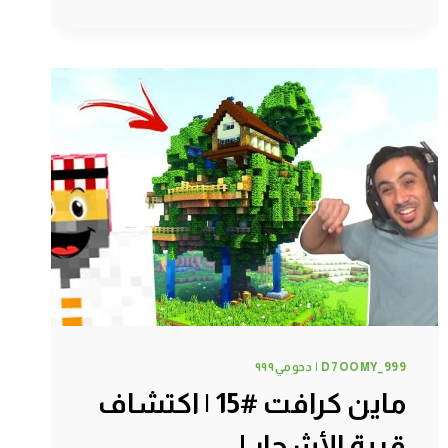
#18
|
اكبر
عدد
الماس
ممكن
تشوفه
في
حياتك
!
D7OOMY_999 | دحومي٩٩٩
ماين كرافت #15 | اكتشاف
قرية الأشجار !