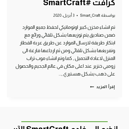
كرافت #SmartCraft
بواسطة
Smart_Craft
3 أبريل، 2020
تم انشاء مخزن كبير اوتوماتيكي لحفظ جميع الموارد
ضمن صناديق يتم توزيعها بشكل تلقائي ورائع مع
ابتكار طريقة لارسال الموارد عن طريق عربة القطار
وتفريغها بشكل تلقائي ومن ثم ارجاعها فارغة الى
المنزل لاعادة التحميل , كما وتم انشاء موب تراب
زومبي خنزير عند اعلى مكان في عالم الجحيم والحصول
على ذهب بشكل هستيري ,…
الحلقة
إقرأ المزيد
#10
مخزن
اوتوماتيكي
وموب
تراب
زومبي
خنزير