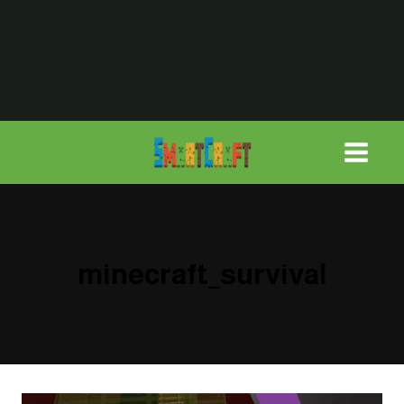
لتجاوز
لى
لمحتوى
minecraft_survival