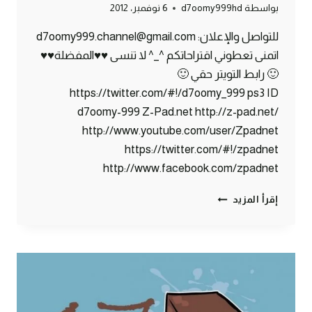
بواسطة
d7oomy999hd
6 نوفمبر، 2012
للتواصل والإعلان: d7oomy999.channel@gmail.com
اتمنى تعطوني اقتراحاتكم ^_^ لا تنسى ♥♥المفضلة♥♥
🙂 رابط التويتر حقي 🙂
https://twitter.com/#!/d7oomy_999 ps3 ID
d7oomy-999 Z-Pad.net http://z-pad.net/
http://www.youtube.com/user/Zpadnet
https://twitter.com/#!/zpadnet
http://www.facebook.com/zpadnet
ماين
إقرأ المزيد
كرافت
:
كهف
ماله
نهاية
!!
#18