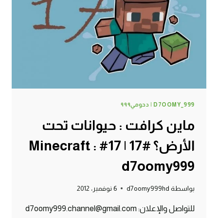
|
18#
MINECRAFT
:
D7OOMY999
D7OOMY_999 | دحومي٩٩٩
ماين كرافت : حيوانات تحت
الأرض؟ #17 | 17# Minecraft :
d7oomy999
بواسطة
d7oomy999hd
6 نوفمبر، 2012
للتواصل والإعلان: d7oomy999.channel@gmail.com