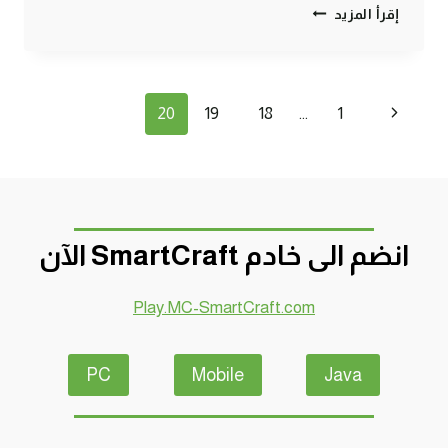
ماين
إقرأ المزيد
كرافت
:
مغامرة
البحث
تنقل
الصفحة
20
19
18
…
1
عن
السلايم
الصفحة
السابقة
!!
#15
|
15#
MINECRAFT
انضم الى خادم SmartCraft الآن
:
D7OOMY999
Play.MC-SmartCraft.com
PC
Mobile
Java