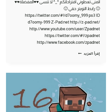
اتمنى تعطوني اقتراحاتكم ^_^ لا تنسى ♥♥المفضلة♥♥
🙂 رابط التويتر حقي 🙂
https://twitter.com/#!/d7oomy_999 ps3 ID
d7oomy-999 Z-Pad.net http://z-pad.net/
http://www.youtube.com/user/Zpadnet
https://twitter.com/#!/zpadnet
http://www.facebook.com/zpadnet
ماين
إقرأ المزيد
كرافت
:
حيوانات
تحت
الأرض؟
#17
|
17#
MINECRAFT
:
D7OOMY999