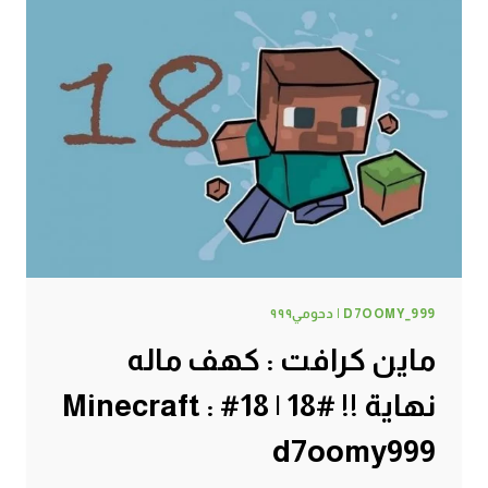
D7OOMY_999 | دحومي٩٩٩
ماين كرافت : كهف ماله
نهاية !! #18 | 18# Minecraft :
d7oomy999