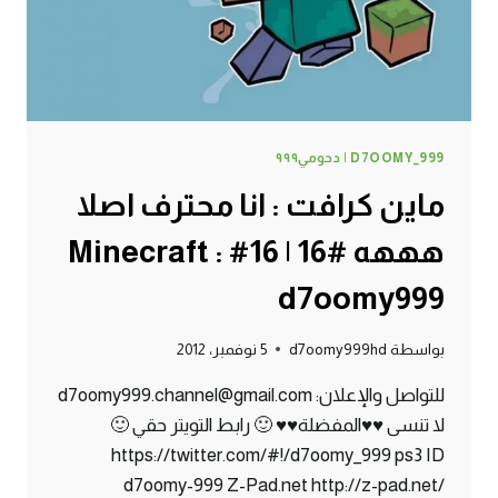
D7OOMY_999 | دحومي٩٩٩
ماين كرافت : انا محترف اصلا
هههه #16 | 16# Minecraft :
d7oomy999
بواسطة
d7oomy999hd
5 نوفمبر، 2012
للتواصل والإعلان: d7oomy999.channel@gmail.com
لا تنسى ♥♥المفضلة♥♥ 🙂 رابط التويتر حقي 🙂
https://twitter.com/#!/d7oomy_999 ps3 ID
d7oomy-999 Z-Pad.net http://z-pad.net/