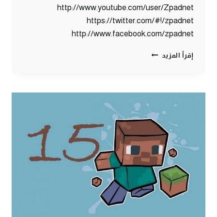
http://www.youtube.com/user/Zpadnet
https://twitter.com/#!/zpadnet
http://www.facebook.com/zpadnet
ماين
إقرأ المزيد
كرافت
:
انا
محترف
اصلا
هههه
#16
|
16#
MINECRAFT
:
D7OOMY999