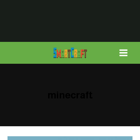
لتجاوز
لى
لمحتوى
minecraft