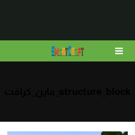
لتجاوز
لى
لمحتوى
structure_block_ماين_كرافت