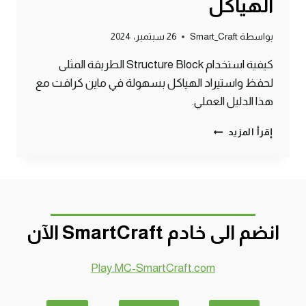
الهياكل
بواسطة
Smart_Craft
26 سبتمبر، 2024
كيفية استخدام Structure Block الطريقة المثلى
لحفظ واستيراد الهياكل بسهولة في ماين كرافت مع
هذا الدليل العملي.
كيفية
إقرأ المزيد
استخدام
STRUCTURE
BLOCK
في
ماين
كرافت:
انضم الى خادم SmartCraft الآن
دليل
شامل
لحفظ
Play.MC-SmartCraft.com
واستيراد
الهياكل