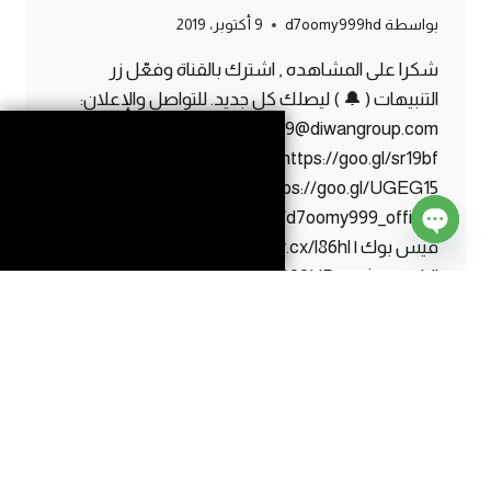
بواسطة
d7oomy999hd
9 أكتوبر، 2019
شكرا على المشاهده , اشترك بالقناة وفعّل زر
التنبيهات ( 🔔 ) ليصلك كل جديد. للتواصل والإعلان:
d7ooomy999@diwangroup.com سناب | snapchat
https://goo.gl/sr19bf تويتر | twitter
https://goo.gl/UGEG15 انستقرام | instagram
https://www.instagram.com/d7oomy999_official
فيس بوك | facebook https://maw.cx/l86hl ايدي
Open
البلايستيشن | ps ID d7oomy999HD اذا قرأت كل
chaty
هذا اعرف انك صرت واحد من #الاساطير 😛
ماين
إقرأ المزيد
كرافت
#21
|
ما
رح
تصدقون