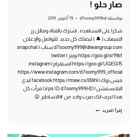
صار حلو !
بواسطة
d7oomy999hd
19 أكتوبر، 2019
شكرا على المشاهده , اشترك بالقناة وفعّل زر
التنبيهات ( 🔔 ) ليصلك كل جديد. للتواصل والإعلان:
d7ooomy999@diwangroup.com سناب | snapchat
https://goo.gl/sr19bf تويتر | twitter
https://goo.gl/UGEG15 انستقرام | instagram
https://www.instagram.com/d7oomy999_official
فيس بوك | facebook https://maw.cx/l86hl ايدي
البلايستيشن | ps ID d7oomy999HD اذا قرأت كل
هذا اعرف انك صرت واحد من #الاساطير 😛
ماين
إقرأ المزيد
كرافت
#27
|
أخيرا