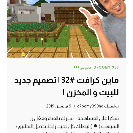
D7OOMY_999 | دحومي٩٩٩
ماين كرافت #32 | تصميم جديد
للبيت و المخزن !
بواسطة
d7oomy999hd
9 نوفمبر، 2019
شكرا على المشاهده , اشترك بالقناة وفعّل زر
التنبيهات ( 🔔 ) ليصلك كل جديد. رابط تحميل التطبيق :