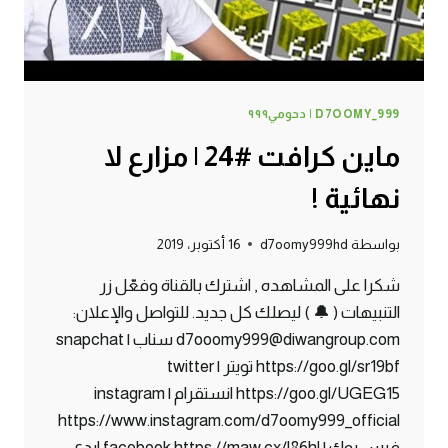
D7OOMY_999 | دحومي٩٩٩
ماين كرافت #24 | مزارع لا
نهائية !
بواسطة
d7oomy999hd
16 أكتوبر، 2019
شكرا على المشاهده , اشترك بالقناة وفعّل زر
التنبيهات ( 🔔 ) ليصلك كل جديد. للتواصل والإعلان:
d7ooomy999@diwangroup.com سناب | snapchat
https://goo.gl/sr19bf تويتر | twitter
https://goo.gl/UGEG15 انستقرام | instagram
https://www.instagram.com/d7oomy999_official
فيس بوك | facebook https://maw.cx/l86hl ايدي