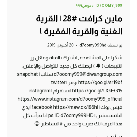
D7OOMY_999 | دحومي٩٩٩
ماين كرافت #28 | القرية
الغنية والقرية الفقيرة !
بواسطة
d7oomy999hd
20 أكتوبر، 2019
شكرا على المشاهده , اشترك بالقناة وفعّل زر
التنبيهات ( 🔔 ) ليصلك كل جديد. للتواصل والإعلان:
d7ooomy999@diwangroup.com سناب | snapchat
https://goo.gl/sr19bf تويتر | twitter
https://goo.gl/UGEG15 انستقرام | instagram
https://www.instagram.com/d7oomy999_official
فيس بوك | facebook https://maw.cx/l86hl ايدي
البلايستيشن | ps ID d7oomy999HD اذا قرأت كل
هذا اعرف انك صرت واحد من #الاساطير 😛
ماين