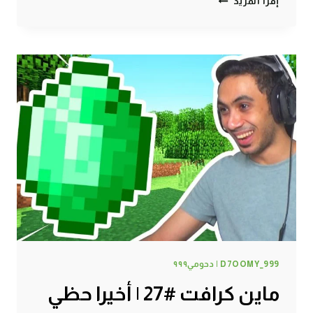
إقرأ المزيد
كرافت
#28
|
القرية
الغنية
والقرية
الفقيرة
!
D7OOMY_999 | دحومي٩٩٩
ماين كرافت #27 | أخيرا حظي