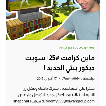
D7OOMY_999 | دحومي٩٩٩
ماين كرافت #25 | سويت
ديكور بيتي الجديد !
بواسطة
d7oomy999hd
17 أكتوبر، 2019
شكرا على المشاهده , اشترك بالقناة وفعّل زر
التنبيهات ( 🔔 ) ليصلك كل جديد. للتواصل والإعلان:
d7ooomy999@diwangroup.com سناب | snapchat