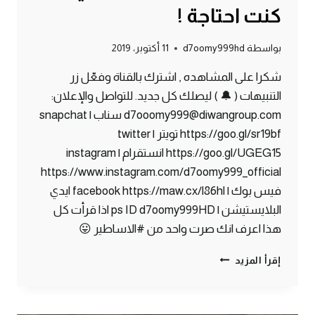
كنت احتاجة !
بواسطة
d7oomy999hd
11 أكتوبر، 2019
شكرا على المشاهده , اشترك بالقناة وفعّل زر
التنبيهات ( 🔔 ) ليصلك كل جديد. للتواصل والإعلان:
d7ooomy999@diwangroup.com سناب | snapchat
https://goo.gl/sr19bf تويتر | twitter
https://goo.gl/UGEG15 انستقرام | instagram
https://www.instagram.com/d7oomy999_official
فيس بوك | facebook https://maw.cx/l86hl ايدي
البلايستيشن | ps ID d7oomy999HD اذا قرأت كل
هذا اعرف انك صرت واحد من #الاساطير 😛
ماين
إقرأ المزيد
كرافت
#22
|