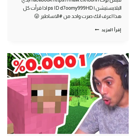
البلايستيشن | ps ID d7oomy999HD اذا قرأت كل
هذا اعرف انك صرت واحد من #الاساطير 😛
ماين
إقرأ المزيد
كرافت
#24
|
مزارع
لا
نهائية
!