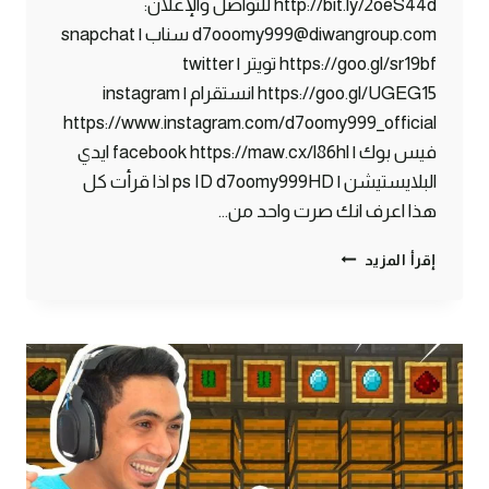
http://bit.ly/2oeS44d للتواصل والإعلان:
d7ooomy999@diwangroup.com سناب | snapchat
https://goo.gl/sr19bf تويتر | twitter
https://goo.gl/UGEG15 انستقرام | instagram
https://www.instagram.com/d7oomy999_official
فيس بوك | facebook https://maw.cx/l86hl ايدي
البلايستيشن | ps ID d7oomy999HD اذا قرأت كل
هذا اعرف انك صرت واحد من…
ماين
إقرأ المزيد
كرافت
#32
|
تصميم
جديد
للبيت
و
المخزن
!