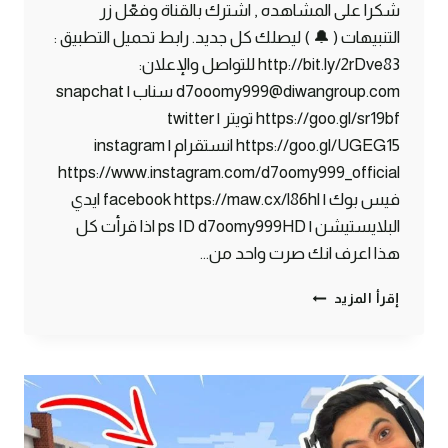
شكرا على المشاهده , اشترك بالقناة وفعّل زر
التنبيهات ( 🔔 ) ليصلك كل جديد. رابط تحميل التطبيق :
http://bit.ly/2rDve83 للتواصل والإعلان:
d7ooomy999@diwangroup.com سناب | snapchat
https://goo.gl/sr19bf تويتر | twitter
https://goo.gl/UGEG15 انستقرام | instagram
https://www.instagram.com/d7oomy999_official
فيس بوك | facebook https://maw.cx/l86hl ايدي
البلايستيشن | ps ID d7oomy999HD اذا قرأت كل
هذا اعرف انك صرت واحد من…
ماين
إقرأ المزيد
كرافت
#33
|
التجهيز
للقرية
الصينية