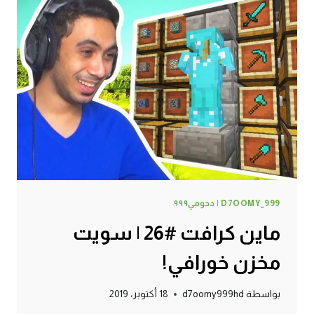
حظي
صار
حلو
!
D7OOMY_999 | دحومي٩٩٩
ماين كرافت #26 | سويت
مخزن خورافي!
بواسطة
d7oomy999hd
18 أكتوبر، 2019