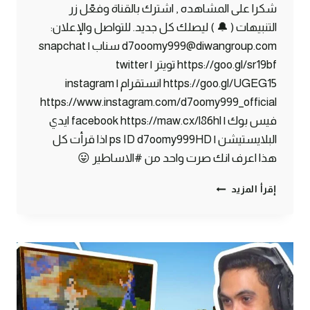
شكرا على المشاهده , اشترك بالقناة وفعّل زر
التنبيهات ( 🔔 ) ليصلك كل جديد. للتواصل والإعلان:
d7ooomy999@diwangroup.com سناب | snapchat
https://goo.gl/sr19bf تويتر | twitter
https://goo.gl/UGEG15 انستقرام | instagram
https://www.instagram.com/d7oomy999_official
فيس بوك | facebook https://maw.cx/l86hl ايدي
البلايستيشن | ps ID d7oomy999HD اذا قرأت كل
هذا اعرف انك صرت واحد من #الاساطير 😛
ماين
إقرأ المزيد
كرافت
#26
|
سويت
مخزن
خورافي!