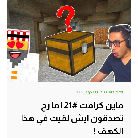
هذا
الي
كنت
احتاجة
!
D7OOMY_999 | دحومي٩٩٩
ماين كرافت #21 | ما رح
تصدقون ايش لقيت في هذا
الكهف !