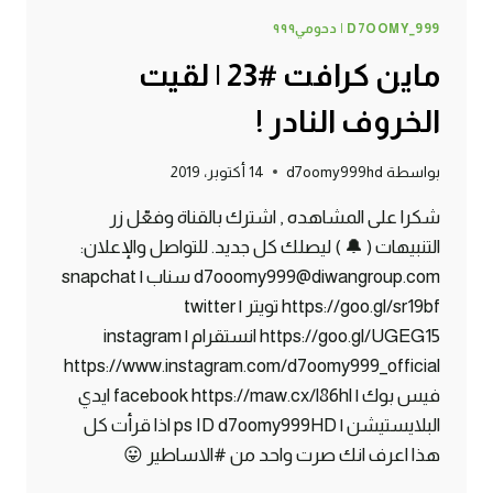
D7OOMY_999 | دحومي٩٩٩
ماين كرافت #23 | لقيت
الخروف النادر !
بواسطة
d7oomy999hd
14 أكتوبر، 2019
شكرا على المشاهده , اشترك بالقناة وفعّل زر
التنبيهات ( 🔔 ) ليصلك كل جديد. للتواصل والإعلان:
d7ooomy999@diwangroup.com سناب | snapchat
https://goo.gl/sr19bf تويتر | twitter
https://goo.gl/UGEG15 انستقرام | instagram
https://www.instagram.com/d7oomy999_official
فيس بوك | facebook https://maw.cx/l86hl ايدي
البلايستيشن | ps ID d7oomy999HD اذا قرأت كل
هذا اعرف انك صرت واحد من #الاساطير 😛