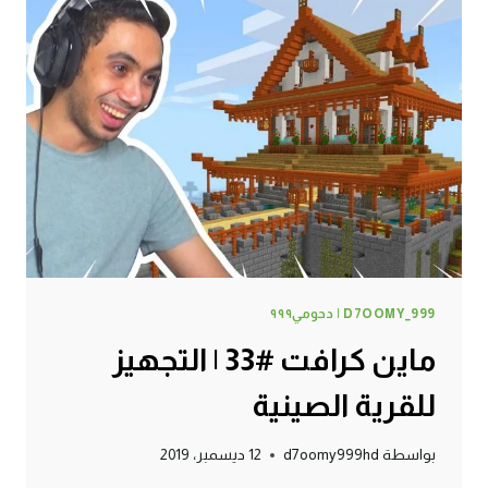
D7OOMY_999 | دحومي٩٩٩
ماين كرافت #33 | التجهيز
للقرية الصينية
بواسطة
d7oomy999hd
12 ديسمبر، 2019