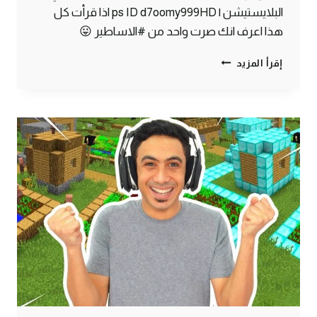
البلايستيشن | ps ID d7oomy999HD اذا قرأت كل
هذا اعرف انك صرت واحد من #الاساطير 😛
ماين
إقرأ المزيد
كرافت
#30
|
لقيت
كنز
تحت
البحر
!