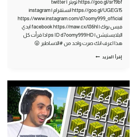
https://goo.gl/sr19bf تويتر | twitter
https://goo.gl/UGEG15 انستقرام | instagram
https://www.instagram.com/d7oomy999_official
فيس بوك | facebook https://maw.cx/l86hl ايدي
البلايستيشن | ps ID d7oomy999HD اذا قرأت كل
هذا اعرف انك صرت واحد من #الاساطير 😛
ماين
إقرأ المزيد
كرافت
#25
|
سويت
ديكور
بيتي
الجديد
!