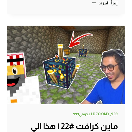
ماين
إقرأ المزيد
كرافت
#23
|
لقيت
الخروف
النادر
!
D7OOMY_999 | دحومي٩٩٩
ماين كرافت #22 | هذا الي