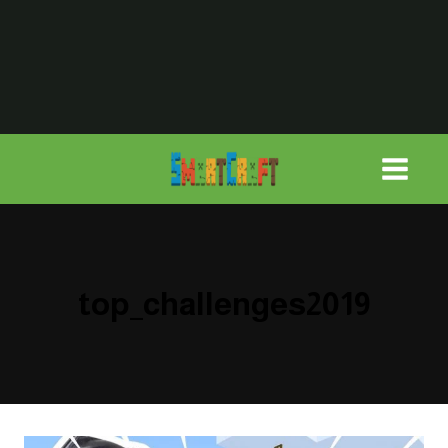
لتجاوز
لى
لمحتوى
top_challenges2019