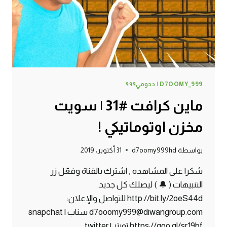
D7OOMY_999 | دحومي٩٩٩
ماين كرافت #31 | سويت
مخزن اوتوماتيكي !
بواسطة
d7oomy999hd
31 أكتوبر، 2019
شكرا على المشاهده , اشترك بالقناة وفعّل زر
التنبيهات ( 🔔 ) ليصلك كل جديد.
http://bit.ly/2oeS44d للتواصل والإعلان:
d7ooomy999@diwangroup.com سناب | snapchat
https://goo.gl/sr19bf تويتر | twitter