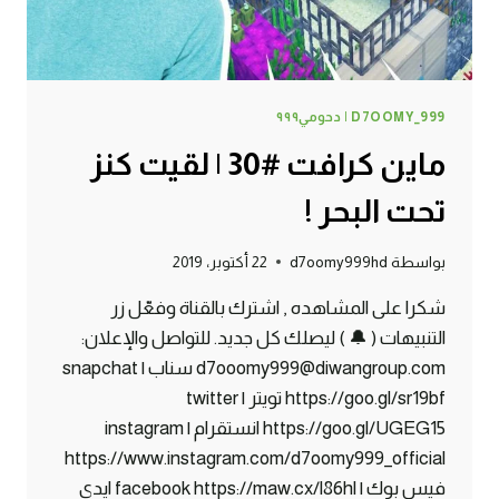
D7OOMY_999 | دحومي٩٩٩
ماين كرافت #30 | لقيت كنز
تحت البحر !
بواسطة
d7oomy999hd
22 أكتوبر، 2019
شكرا على المشاهده , اشترك بالقناة وفعّل زر
التنبيهات ( 🔔 ) ليصلك كل جديد. للتواصل والإعلان:
d7ooomy999@diwangroup.com سناب | snapchat
https://goo.gl/sr19bf تويتر | twitter
https://goo.gl/UGEG15 انستقرام | instagram
https://www.instagram.com/d7oomy999_official
فيس بوك | facebook https://maw.cx/l86hl ايدي