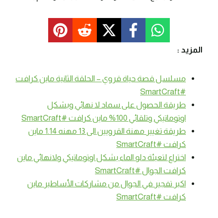
المزيد :
مسلسل قصة حياة قروي – الحلقة الثانية ماين كرافت
#SmartCraft
طريقة الحصول على سماد لا نهائي وبشكل
اوتوماتيكي وتلقائي 100% ماين كرافت #SmartCraft
طريقة تغيير مهنة القرويين الى 13 مهنه 1.14 ماين
كرافت #SmartCraft
اختراع لتعبئة دلو الماء بشكل اوتوماتيكي ولانهائي ماين
كرافت الجوال #SmartCraft
اكبر تفجير في الجوال من مشاركات الأساطير ماين
كرافت #SmartCraft