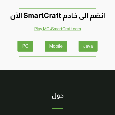
انضم الى خادم SmartCraft الآن
Play.MC-SmartCraft.com
PC
Mobile
Java
حول