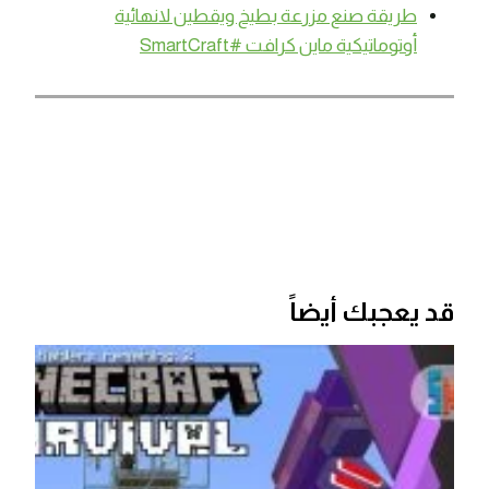
طريقة صنع مزرعة بطيخ ويقطين لانهائية
أوتوماتيكية ماين كرافت #SmartCraft
قد يعجبك أيضاً