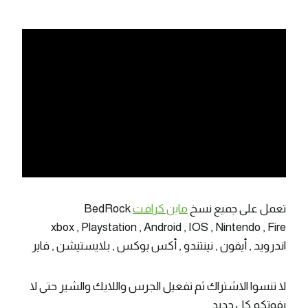
تعمل على جميع نسخ
ماين كرافت
BedRock
xbox , Playstation , Android , IOS , Nintendo , Fire
اندرويد , أيفون , نينتندو , أكس بوكس , بلايستيشن , فاير
لا تنسوا الاشتراك ثم تفعيل الجرس واللايك والشير حتى لا
يفوتكم كل جديد