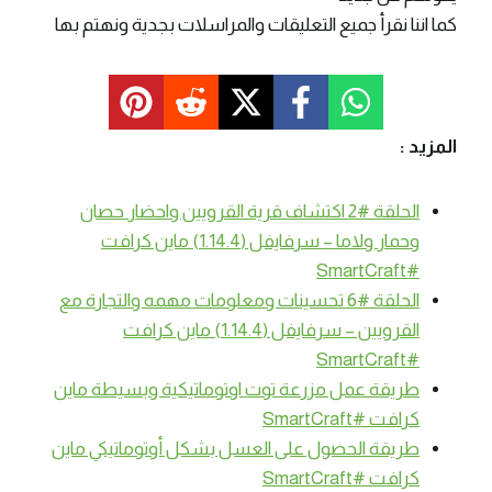
كما اننا نقرأ جميع التعليقات والمراسلات بجدية ونهتم بها
المزيد :
الحلقة #2 اكتشاف قرية القرويين واحضار حصان
وحمار ولاما – سرفايفل (1.14.4) ماين كرافت
#SmartCraft
الحلقة #6 تحسينات ومعلومات مهمه والتجارة مع
القرويين – سرفايفل (1.14.4) ماين كرافت
#SmartCraft
طريقة عمل مزرعة توت اوتوماتيكية وبسيطة ماين
كرافت #SmartCraft
طريقة الحصول على العسل بشكل أوتوماتيكي ماين
كرافت #SmartCraft