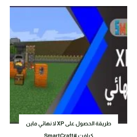
طريقة الحصول على XP لا نهائي ماين
كرافت #SmartCraft