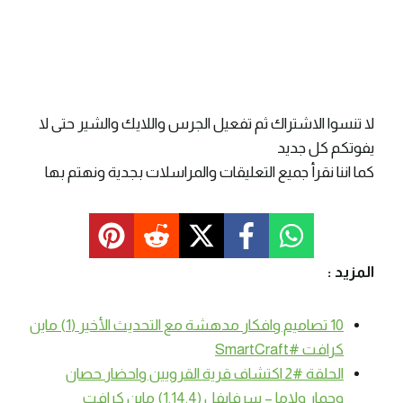
لا تنسوا الاشتراك ثم تفعيل الجرس واللايك والشير حتى لا
يفوتكم كل جديد
كما اننا نقرأ جميع التعليقات والمراسلات بجدية ونهتم بها
المزيد :
10 تصاميم وافكار مدهشة مع التحديث الأخير (1) ماين
كرافت #SmartCraft
الحلقة #2 اكتشاف قرية القرويين واحضار حصان
وحمار ولاما – سرفايفل (1.14.4) ماين كرافت