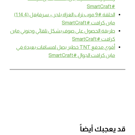
#SmartCraft
الحلقة #9 موب تراب الغزاة بلجر – سرفايفل (1.14.4)
ماين كرافت #SmartCraft
طريقة الحصول على صوف بشكل تلقائي وجنوني ماين
كرافت #SmartCraft
أقوى مدفع TNT خطير يصل لمسافات بعيدة في
ماين كرافت الجوال #SmartCraft
قد يعجبك أيضاً