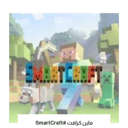
ماين كرافت #SmartCraft