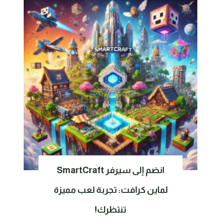
انضم إلى سيرفر SmartCraft
لماين كرافت: تجربة لعب مميزة
تنتظرك!