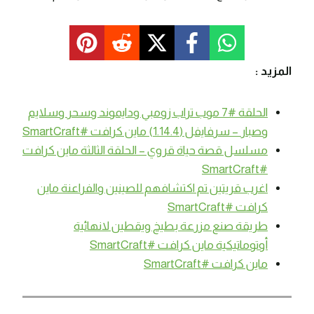
المزيد :
الحلقة #7 موب تراب زومبي ودايموند وسحر وسلايم
وصبار – سرفايفل (1.14.4) ماين كرافت #SmartCraft
مسلسل قصة حياة قروي – الحلقة الثالثة ماين كرافت
#SmartCraft
اغرب قريتين تم اكتشافهم للصينين والفراعنة ماين
كرافت #SmartCraft
طريقة صنع مزرعة بطيخ ويقطين لانهائية
أوتوماتيكية ماين كرافت #SmartCraft
ماين كرافت #SmartCraft