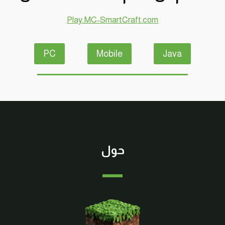
Play.MC-SmartCraft.com
PC
Mobile
Java
حول