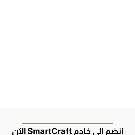
انضم الى خادم SmartCraft الآن