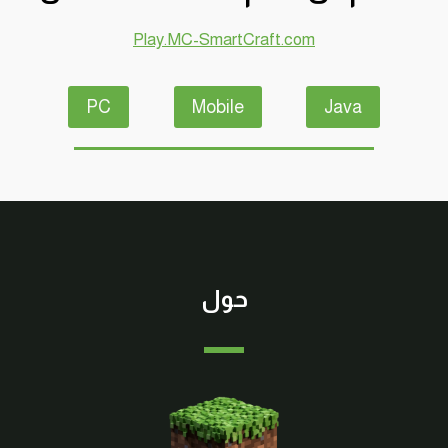
Play.MC-SmartCraft.com
PC
Mobile
Java
حول