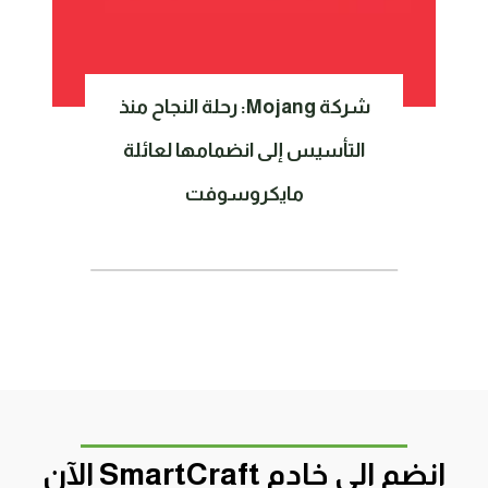
شركة Mojang: رحلة النجاح منذ
التأسيس إلى انضمامها لعائلة
مايكروسوفت
انضم الى خادم SmartCraft الآن