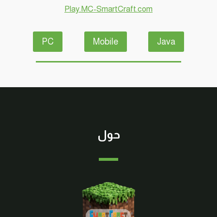
Play.MC-SmartCraft.com
PC
Mobile
Java
حول