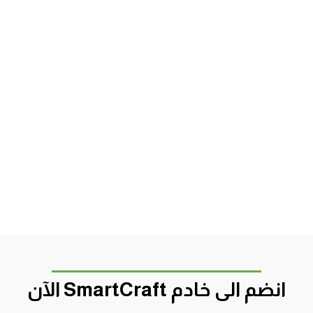
انضم الى خادم SmartCraft الآن