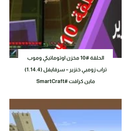
الحلقة #10 مخزن اوتوماتيكي وموب
تراب زومبي خنزير – سرفايفل (1.14.4)
ماين كرافت #SmartCraft