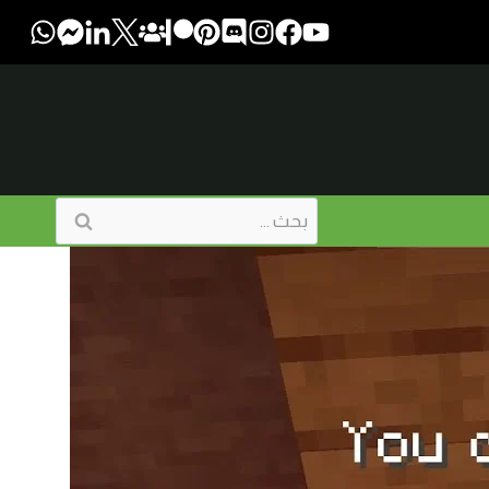
البحث
عن: