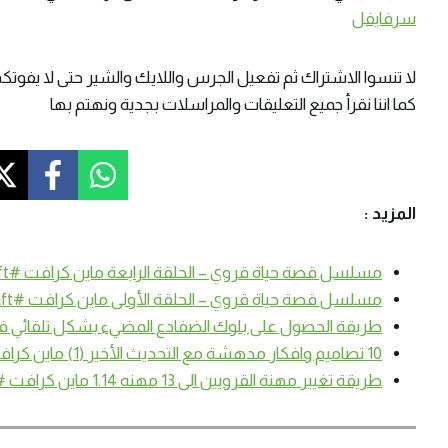
سرفايفل
لا تنسوا الاشتراك ثم تفعيل الجرس واللايك والشير حتى لا يفوتك
كما اننا نقرأ جميع التعليقات والمراسلات بجدية ونهتم بها
المزيد :
مسلسل قصة حياة قروي – الحلقة الرابعة ماين كرافت #SmartCraft
مسلسل قصة حياة قروي – الحلقة الأولى ماين كرافت #SmartCraft
طريقة الحصول على بلوك الضفادع المضيء بشكل تلقائي في ماين ك
10 تصاميم وافكار مدهشة مع التحديث الأخير (1) ماين كرافت #SmartCraft
طريقة تغيير مهنة القرويين الى 13 مهنه 1.14 ماين كرافت #SmartCraft