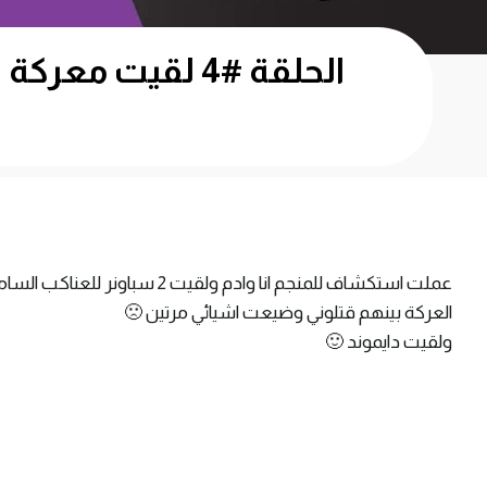
عملت استكشاف للمنجم انا وادم و
العركة بينهم قتلوني وضيعت اشيائي مرتين 🙁
ولقيت دايموند 🙂