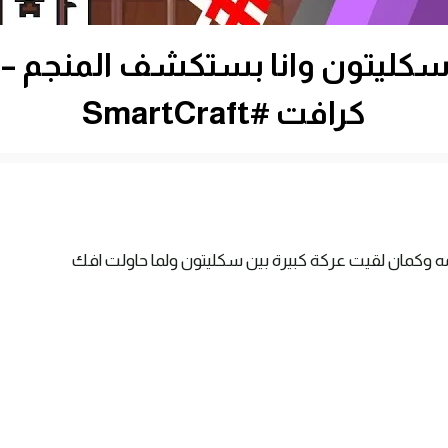
كرافت #SmartCraft
لقيت 2 سباونر للعناكب السامه وكمان لقيت عركة كبيرة بين سكليتون ولما حاولت افك