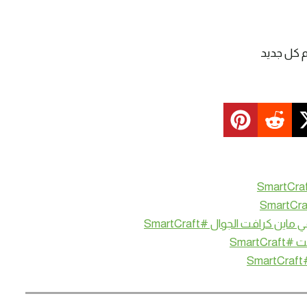
م كل جديد
رافت الجوال #SmartCraft