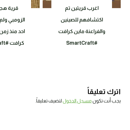
اغرب قريتين تم
قرية هجم
اكتشافهم للصينين
الزومبي ولم
والفراعنة ماين كرافت
احد منذ زمن
#SmartCraft
كرافت #SmartCraft
اترك تعليقاً
يجب أنت تكون
مسجل الدخول
لتضيف تعليقاً.