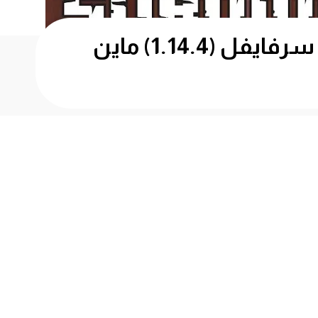
الحلقة #4 لقيت معركة سكليتون وانا بستكشف المنجم – سرفايفل (1.14.4) ماين