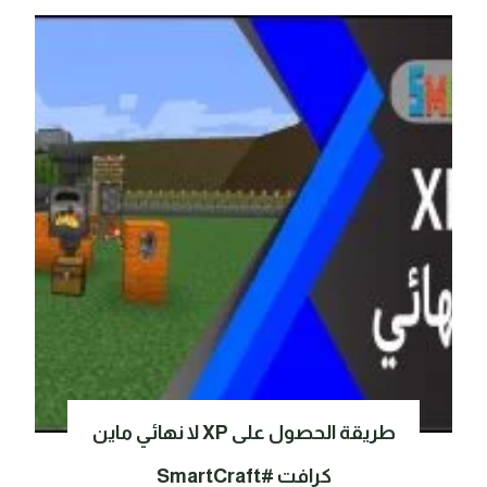
طريقة الحصول على XP لا نهائي ماين
كرافت #SmartCraft