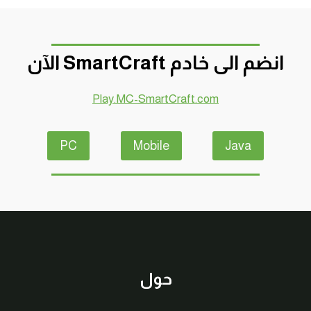
انضم الى خادم SmartCraft الآن
Play.MC-SmartCraft.com
PC
Mobile
Java
حول