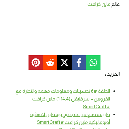
عالم
ماين كرافت
.
المزيد :
الحلقة #6 تحسينات ومعلومات مهمه والتجارة مع
القرويين – سرفايفل (1.14.4) ماين كرافت
#SmartCraft
طريقة صنع مزرعة بطيخ ويقطين لانهائية
أوتوماتيكية ماين كرافت #SmartCraft