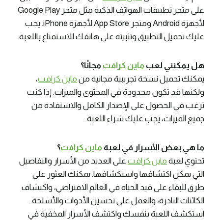
على متجر تطبيقات الهواتف الذكية مثل متجر Google Play
لأجهزة Android ومتجر App Store لأجهزة iPhone. يجب
عليك تحميل التطبيق وتثبيته على هاتفك للاستمتاع باللعبة.
هل يمكنني لعب
ماين كرافت
مجانًا؟
يمكنك تحميل نسخة تجريبية مجانية من
ماين كرافت
،
ولكنها قد تكون محدودة في المحتوى والميزات. إذا كنت
ترغب في الحصول على الإصدار الكامل والاستفادة من
جميع الميزات، يجب عليك شراء اللعبة.
ما هي بعض الأسرار في لعبة
ماين كرافت
؟
تحتوي لعبة
ماين كرافت
على العديد من الأسرار والتفاصيل
التي يمكن اكتشافها واستكشافها. يمكنك العثور على
طرق للبقاء على قيد الحياة في العالم الافتراضي، واكتشاف
الكائنات النادرة، والعمل على تحسين الأدوات والأسلحة.
استكشف اللعبة بنفسك واكتشف الأسرار المخفية في