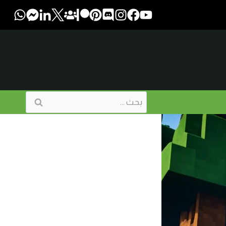
البحث
عن: