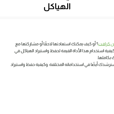
الهياكل
ن كرافت
؟ أو كيف يمكنك استعادتها لاحقًا أو مشاركتها مع
Structure Blo. هذا الدليل يوضح كيفية استخدام هذا الأداة القيمة لحفظ واستيراد الهياكل في
 بكاملها.
عرض في هذا المقال كيفية استخدام Structure Block. سنرشدك أيضًا في استخداماته المختلفة. وكيفية حفظ واستيراد