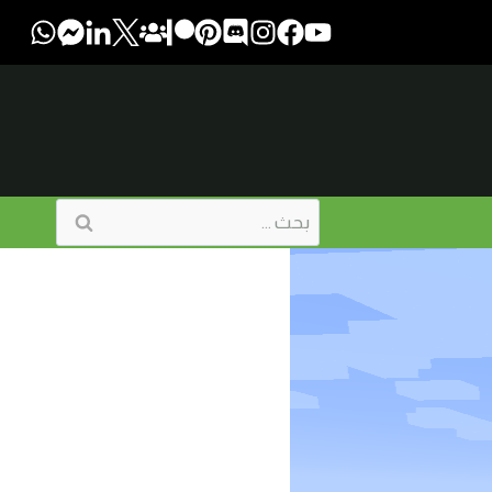
البحث
عن: