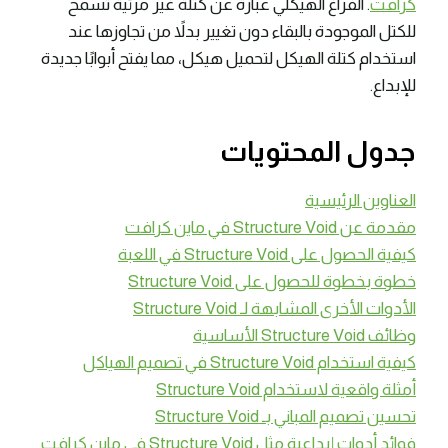
كرافت
. الفراغ الهيكلي عبارة عن كتلة غير مرئية تسمح
للكتل الموجودة بالبقاء دون تغيير بدلاً من تجاوزها عند
استخدام كتلة الهيكل لتحميل هيكل، مما يفتح أبوابًا جديدة
للإبداع.
جدول المحتويات
العناوين الرئيسية
مقدمة عن Structure Void في ماين كرافت
كيفية الحصول على Structure Void في اللعبة
خطوة بخطوة للحصول على Structure Void
الأدوات الأخرى المشابهة لـ Structure Void
وظائف Structure Void الأساسية
كيفية استخدام Structure Void في تصميم الهياكل
أمثلة واقعية لاستخدام Structure Void
تحسين تصميم المباني بـ Structure Void
فوائد أدوات إبداعية مثل Structure Void في ماين كرافت