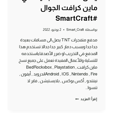
ماين كرافت الجوال
#SmartCraft
بواسطة
Smart_Craft
2 يونيو، 2022
مدفع متفجرات TNT يصل الى مسافات بعيدة
جدا جدا ويسبب دمار كبير جدا جدالا تستخدم هذا
المدفع في التخريب او ضرر الأصدقاءاستخدمه
للتسلية وللأعمال المفيدة تعمل على جميع نسخ
ماين كرافت BedRockxbox , Playstation ,
Android , IOS , Nintendo , Fireاندرويد , أيفون ,
نينتندو , أكس بوكس , بلايستيشن , فاير لا
تنسوا…
أقوى
إقرأ المزيد
مدفع
TNT