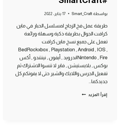
#SmartCraft
بواسطة
Smart_Craft
17 يناير، 2022
طريقة عمل فخ الزجاج لمسلسل الحبار في ماين
كرافت الجوال بطريقة ذكية وسهلة ورائعة
تعمل على جميع نسخ ماين كرافت
BedRockxbox , Playstation , Android , IOS ,
Nintendo , Fireاندرويد , أيفون , نينتندو , أكس
بوكس , بلايستيشن , فاير لا تنسوا الاشتراك ثم
تفعيل الجرس واللايك والشير حتى لا يفوتكم كل
جديدكما…
لعبة
إقرأ المزيد
الحبار
فخ
الزجاج
ماين
كرافت
الجوال