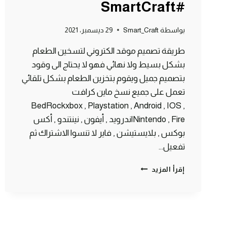
#SmartCraft
بواسطة
Smart_Craft
29 ديسمبر، 2021
طريقة تصميم موقد الكتروني لتسخين الطعام
بشكل بسيط ولا نهائي فهو لا يحتاج الى وقود
بتصميم جميل ويقوم بتخزين الطعام بشكل تلقائي
تعمل على جميع نسخ ماين كرافت
BedRockxbox , Playstation , Android , IOS ,
Nintendo , Fireاندرويد , أيفون , نينتندو , أكس
بوكس , بلايستيشن , فاير لا تنسوا الاشتراك ثم
تفعيل…
موقد
إقرأ المزيد
إلكتروني
بسيط
لا
نهائي
لتسخين