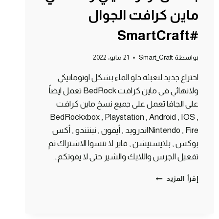
ماين كرافت الجوال
#SmartCraft
بواسطة
Smart_Craft
21 مايو، 2022
اختراع جديد لتعبئة دلو الماء بشكل اوتوماتيكي
ولانهائي في ماين كرافت BedRock تعمل ايضاً
على الجافا تعمل على جميع نسخ ماين كرافت
BedRockxbox , Playstation , Android , IOS ,
Nintendo , Fireاندرويد , أيفون , نينتندو , أكس
بوكس , بلايستيشن , فاير لا تنسوا الاشتراك ثم
تفعيل الجرس واللايك والشير حتى لا يفوتكم…
اختراع
إقرأ المزيد
لتعبئة
دلو
الماء
بشكل