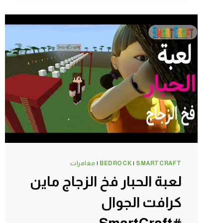
بلوك
الضفادع
المضيء
بشكل
تلقائي
في
ماين
كرافت
الجوال
#SMARTCRAFT
SMARTCRAFT
|
BEDROCK
|
مغامرات
لعبة الحبار فخ الزجاج ماين
كرافت الجوال