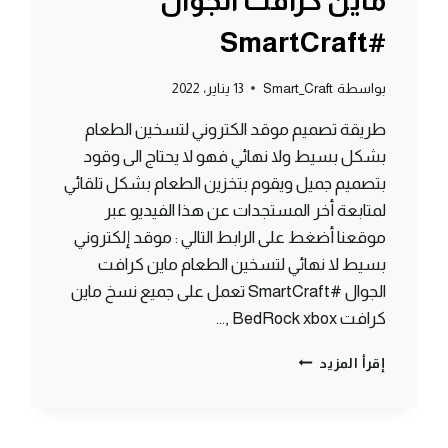
ماين كرافت الجوال
#SmartCraft
بواسطة
Smart_Craft
13 يناير، 2022
طريقة تصميم موقد الكتروني لتسخين الطعام
بشكل بسيط ولا نهائي فهو لا يحتاج الى وقود
بتصميم جميل ويقوم بتخزين الطعام بشكل تلقائي
لمتابعة أخر المستجدات عن هذا الفيديو عبر
موقعنا أضغط على الرابط التالي : موقد إلكتروني
بسيط لا نهائي لتسخين الطعام ماين كرافت
الجوال #SmartCraft تعمل على جميع نسخ ماين
كرافت BedRock xbox ,…
موقد
إقرأ المزيد
إلكتروني
بسيط
لا
نهائي