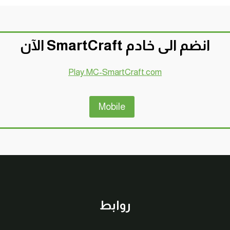
انضم الى خادم SmartCraft الآن
Play.MC-SmartCraft.com
Mobile
روابط