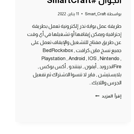
الجوال #SmartCraft
بواسطة
Smart_Craft
11 يناير، 2022
طريقة عمل بوابة نذر إلكترونية تعمل بطريقة
إحترافية ويمكن إيقافها أو تشغيلها في أي وقت
عن طريق مفتاح للتشغيل والإيقاف تعمل على
جميع نسخ ماين كرافت BedRockxbox ,
Playstation , Android , IOS , Nintendo ,
Fireاندرويد , أيفون , نينتندو , أكس بوكس ,
بلايستيشن , فاير لا تنسوا الاشتراك ثم تفعيل
الجرس واللايك…
طريقة
إقرأ المزيد
عمل
بوابة
جحيم
إلكترونية
ماين
كرافت