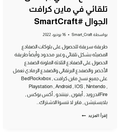
تلقائي في ماين كرافت
الجوال #SmartCraft
بواسطة
Smart_Craft
16 يونيو، 2022
طريقة سريقة للحصول على بلوكات الضفادع
المضيئه بشكل تلقائي وغير محدود وأيضاً طريقة
الحصول على الضفادع الثلاثة الملونة الضفدع
الأخضر والضفدع البرتقالي والضفدع الرمادي تعمل
على جميع نسخ ماين كرافت BedRockxbox ,
Playstation , Android , IOS , Nintendo ,
Fireاندرويد , أيفون , نينتندو , أكس بوكس ,
بلايستيشن , فاير لا تنسوا الاشتراك…
طريقة
إقرأ المزيد
الحصول
على