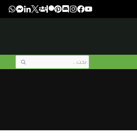
البحث
عن: