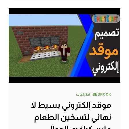
خطير
يصل
لمسافات
بعيدة
في
ماين
كرافت
الجوال
#SMARTCRAFT
BEDROCK
|
اختراعات
موقد إلكتروني بسيط لا
نهائي لتسخين الطعام