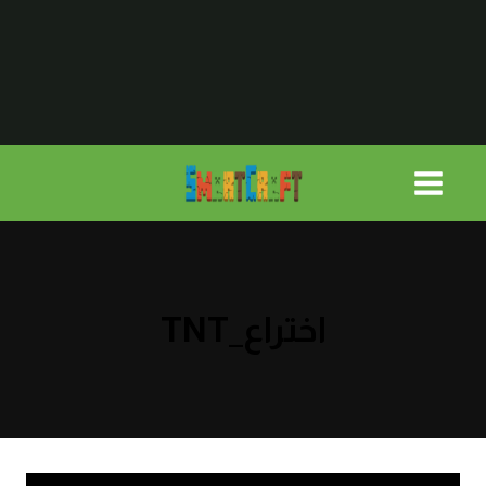
لتجاوز
لى
لمحتوى
اختراع_TNT