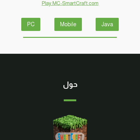
Play.MC-SmartCraft.com
الجوال
#SMARTCRAFT
PC
Mobile
Java
حول