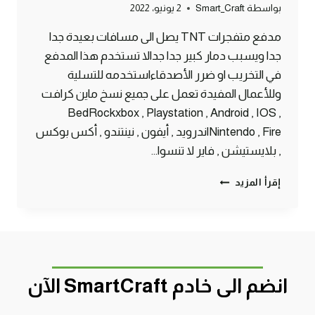
بواسطة
Smart_Craft
2 يونيو، 2022
مدفع متفجرات TNT يصل الى مسافات بعيدة جدا
جدا ويسبب دمار كبير جدا جدالا تستخدم هذا المدفع
في التخريب او ضرر الأصدقاءاستخدمه للتسلية
وللأعمال المفيدة تعمل على جميع نسخ ماين كرافت
BedRockxbox , Playstation , Android , IOS ,
Nintendo , Fireاندرويد , أيفون , نينتندو , أكس بوكس
, بلايستيشن , فاير لا تنسوا…
أقوى
إقرأ المزيد
مدفع
TNT
خطير
يصل
لمسافات
بعيدة
انضم الى خادم SmartCraft الآن
في
ماين
كرافت