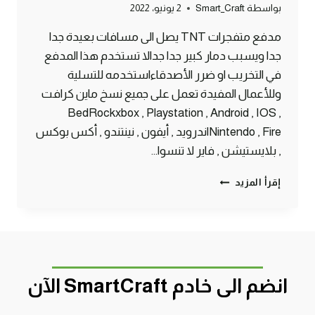
بواسطة
Smart_Craft
2 يونيو، 2022
مدفع متفجرات TNT يصل الى مسافات بعيدة جدا
جدا ويسبب دمار كبير جدا جدالا تستخدم هذا المدفع
في التخريب او ضرر الأصدقاءاستخدمه للتسلية
وللأعمال المفيدة تعمل على جميع نسخ ماين كرافت
BedRockxbox , Playstation , Android , IOS ,
Nintendo , Fireاندرويد , أيفون , نينتندو , أكس بوكس
, بلايستيشن , فاير لا تنسوا…
أقوى
إقرأ المزيد
مدفع
TNT
خطير
يصل
لمسافات
بعيدة
انضم الى خادم SmartCraft الآن
في
ماين
كرافت