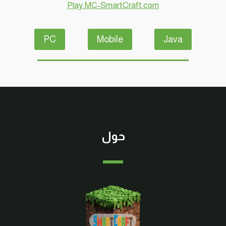
Play.MC-SmartCraft.com
الجوال
#SMARTCRAFT
PC
Mobile
Java
حول