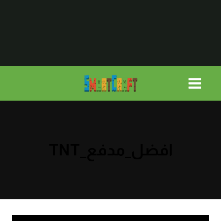
لتجاوز
لى
لمحتوى
افضل_مدفع_TNT