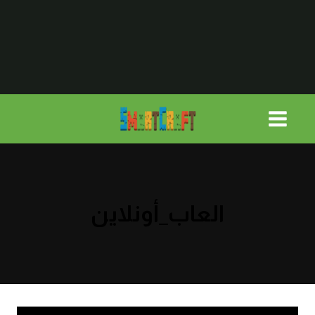
لتجاوز
لى
لمحتوى
العاب_أونلاين