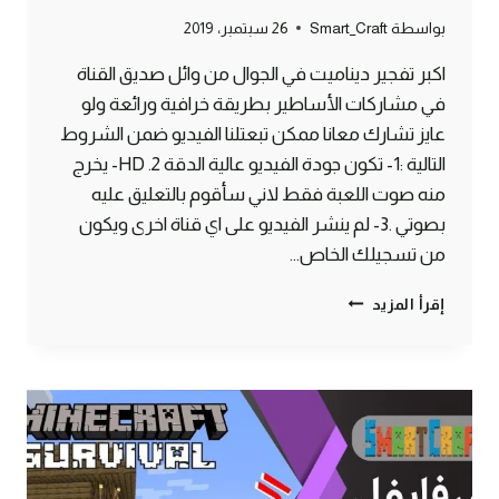
بواسطة
Smart_Craft
26 سبتمبر، 2019
اكبر تفجير ديناميت في الجوال من وائل صديق القناة
في مشاركات الأساطير بطريقة خرافية ورائعة ولو
عايز تشارك معانا ممكن تبعتلنا الفيديو ضمن الشروط
التالية :1- تكون جودة الفيديو عالية الدقة HD .2- يخرج
منه صوت اللعبة فقط لاني سأقوم بالتعليق عليه
بصوتي .3- لم ينشر الفيديو على اي قناة اخرى ويكون
من تسجيلك الخاص…
اكبر
إقرأ المزيد
تفجير
في
الجوال
من
مشاركات
الأساطير
ماين
كرافت