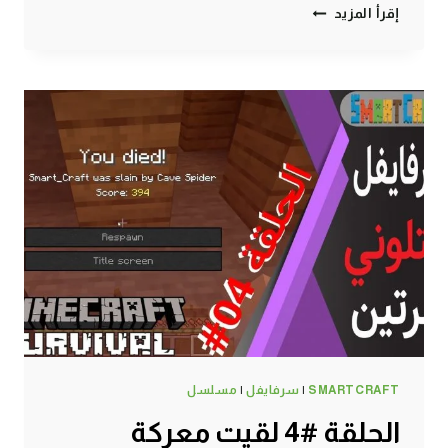
مصنع
إقرأ المزيد
حديد
لا
نهائي
وخرافي
وبسيط
في
التحديث
الأخير
1.14
:
ماين
كرافت
#SMARTCRAFT
SMARTCRAFT
|
سرفايفل
|
مسلسل
الحلقة #4 لقيت معركة