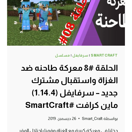
#SMARTCRAFT
SMARTCRAFT
|
سرفايفل
|
مسلسل
الحلقة #8 معركة طاحنه ضد
الغزاة واستقبال مشترك
جديد – سرفايفل (1.14.4)
ماين كرافت #SmartCraft
بواسطة
Smart_Craft
26 ديسمبر، 2019
دخلنا في معركة كبيرة مع الغزاة وقمنا باحتلال المقر