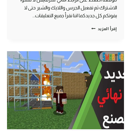
الاشتراك ثم تفعيل الجرس واللايك والشير حتى لا
يفوتكم كل جديدكما اننا نقرأ جميع التعليقات…
الحلقة
إقرأ المزيد
#5
جهزت
المنجم
وفتحت
بوابة
للجحيم
–
سرفايفل
(1.14.4)
ماين
كرافت
#SMARTCRAFT