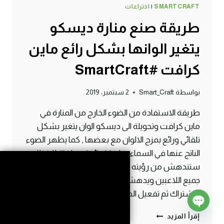
SMARTCRAFT
|
اختراعات
طريقة صنع منارة ديسكو
يتغير الوانها بشكل رائع ماين
كرافت #SmartCraft
بواسطة
Smart_Craft
2 سبتمبر، 2019
طريقة الاستفادة من الضوء الخارج من المنارة في
ماين كرافت وتحويلة الى ديسكو الوان يتغير بشكل
تلقائي ورائع بمزج الالوان مع بعضها , كما يظهر الضوء
الناتج عنها في السماء بطريقة رائعة وملفتة للانظار ,
ستندهش من رؤيته في المساء ومن بعيد وسيبهر
جميع اللاعبين ويدهشهم بشكله الرائع . لا تنسوا
الاشتراك ثم تفعيل الجرس…
طريقة
إقرأ المزيد
Open