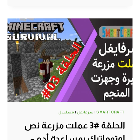
لقيت
معركة
سكليتون
وانا
بستكشف
المنجم
–
سرفايفل
(1.14.4)
ماين
كرافت
#SMARTCRAFT
SMARTCRAFT
|
سرفايفل
|
مسلسل
الحلقة #3 عملت مزرعة نص
اوتوماتيك بمساعدة أدم –