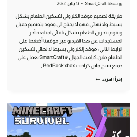
بواسطة
Smart_Craft
13 يناير، 2022
طريقة تصميم موقد الكتروني لتسخين الطعام بشكل
بسيط ولا نهائي فهو لا يحتاج الى وقود بتصميم جميل
ويقوم بتخزين الطعام بشكل تلقائي لمتابعة أخر
المستجدات عن هذا الفيديو عبر موقعنا أضغط على
الرابط التالي : موقد إلكتروني بسيط لا نهائي لتسخين
الطعام ماين كرافت الجوال #SmartCraft تعمل على
جميع نسخ ماين كرافت BedRock xbox ,…
موقد
إقرأ المزيد
إلكتروني
بسيط
لا
نهائي
لتسخين
الطعام
ماين
كرافت
الجوال