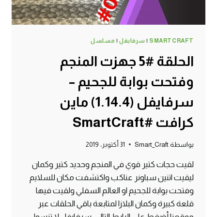
SMARTCRAFT
|
سرفايفل
|
مسلسل
الحلقة #5 جهزت المنجم
وفتحت بوابة للجحيم –
سرفايفل (1.14.4) ماين
كرافت #SmartCraft
بواسطة
Smart_Craft
31 أكتوبر، 2019
لقيت حجات كتير قوي في المنجم وحديد كتير وكمان
ليقيت اتنين سباونر عناكب واكتشفت مكان للسلايم
وفتحت بوابة للجحيم او العالم السفلي ولقيت فيها
قلعة كبيرة وكمان البلازا لمتابعة باقي الحلقات عبر
موقعنا أضغط على الرابط التالي :سرفايفل لا تنسوا