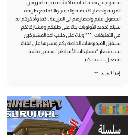
سنقوم في هذه الحلقة باكتشاف قرية القرويين
القريبة واحضار الأحصنة والحمير واللاما مع طريقة
الحصول عليم واحضارهم الى المزرعة , كما وأذكركم انه
سيتم تحديد الأولويات بناءً على طلبكم ومشاركاتكم
في التعليقات . *** وبناءً على طلب احد المشتركين
سنقبل الفيديوهات الخاصة بكم ونشرها على القناة
تحت شعار “مشاركات الأساطير” وضمن قائمة
تشغيل خاصة بكم…
الحلقة
إقرأ المزيد
#2
اكتشاف
قرية
القرويين
واحضار
حصان
وحمار
ولاما
–
سرفايفل