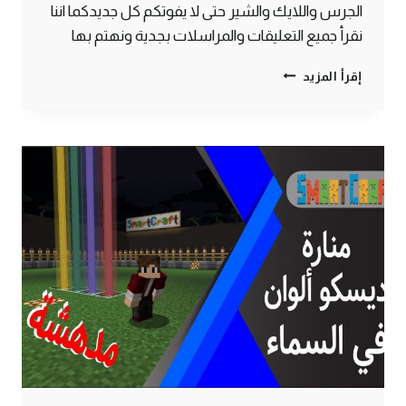
الجرس واللايك والشير حتى لا يفوتكم كل جديدكما اننا
نقرأ جميع التعليقات والمراسلات بجدية ونهتم بها
حرب
إقرأ المزيد
السرير
في
مغامرة
جديدة
لأول
مرة
على
القناة
ماين
كرافت
#SMARTCRAFT