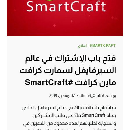
(1.14.4)
ماين
كرافت
#SMARTCRAFT
SMARTCRAFT
|
اعلان
فتح باب الإشتراك في عالم
السيرفايفل لسمارت كرافت
ماين كرافت #SmartCraft
بواسطة
Smart_Craft
17 نوفمبر، 2019
تم افتتاح باب الاشتراك في عالم السرفايفل الخاص
بقناة SmartCraft بناءً على طلب المشتركين
واستجابة لطلباتهم لعدد محدود من اللاعبين في