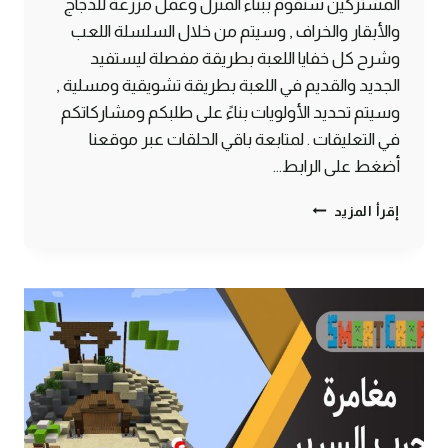
المشتركين سنقوم ببناء المنزل وعمل مزرعة للدجاج
والأبقار والخراف , وسيتم من خلال السلسلة اللعب
وشرح كل خفايا اللعبة بطريقة مفصلة ليستفيد
الجديد والقديم في اللعبة بطريقة تشويقية ومسلية ,
وسيتم تحديد الأولويات بناءً على طلبكم ومشاركاتكم
في التعليقات . لمتابعة باقي الحلقات عبر موقعنا
أضغط على الرابط…
الحلقة
إقرأ المزيد
#1
البداية
بناء
المنزل
وتربية
دجاج
وبقر
وخراف
–
سرفايفل
(1.14.4)