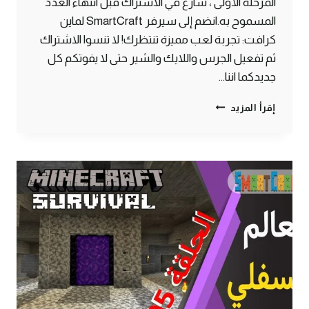
المرحلة الأولى ، سارع في الاشتراك قبل انتهاء العدد
المسموح به.انضم إلى سيرفر SmartCraft لماين
كرافت: تجربة لعب مميزة تنتظرك! لا تنسوا الاشتراك
ثم تفعيل الجرس واللايك والشير حتى لا يفوتكم كل
جديدكما اننا…
فتح
إقرأ المزيد
باب
الإشتراك
في
عالم
السيرفايفل
لسمارت
كرافت
ماين
كرافت
#SMARTCRAFT