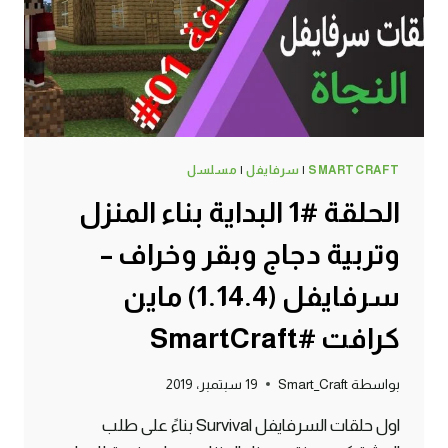
(1.14.4)
ماين
كرافت
#SMARTCRAFT
SMARTCRAFT
|
سرفايفل
|
مسلسل
الحلقة #1 البداية بناء المنزل
وتربية دجاج وبقر وخراف –
سرفايفل (1.14.4) ماين
كرافت #SmartCraft
بواسطة
Smart_Craft
19 سبتمبر، 2019
اول حلقات السرفايفل Survival بناءً على طلب