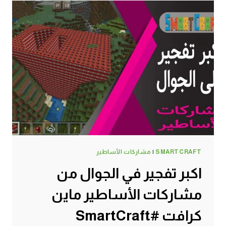
نص
اوتوماتيك
بمساعدة
أدم
–
سرفايفل
(1.14.4)
ماين
كرافت
#SMARTCRAFT
SMARTCRAFT
|
مشاركات الأساطير
اكبر تفجير في الجوال من
مشاركات الأساطير ماين
كرافت #SmartCraft