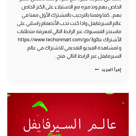
الخاص بهم وتدميره مع الاستيلاء على الكنز الخاص
بهم , كما وقمنا بالترحيب بالمشترك الأول معنا في
عالم السيرفايفل واذا كنت تحب الأنضمام راسلني على
ماسنجر الفيسبوك عبر الرابط التالي لمعرفة متطلبات
الأشتراك :https://www.techonmart.com/go/3g8u
و لمشاهدة الفيديو التقديمي للاشتراك في عالم
السيرفايفل عبر الرابط التالي :فتح…
الحلقة
إقرأ المزيد
#8
معركة
طاحنه
ضد
الغزاة
واستقبال
مشترك
جديد
–
سرفايفل