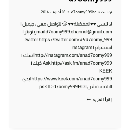
بواسطة
d7oomy999hd
16 أكتوبر، 2014
لا تنسى ♥♥المفضلة♥♥ 🙂 لتواصل معي : جيميل |
gmail d7oomy999.channel@gmail.com تويتر |
twitter https://twitter.com/#!/d7oomy_999
انستقرام | instagram
http://instagram.com/anad7oomy999 اسك |
Ask http://ask.fm/anad7oomy999 كيك |
KEEK
https://www.keek.com/anad7oomy999 ايدي
البلايستيشن | ps3 ID d7oomy999HD
ماين
إقرأ المزيد
كرافت
:
ساحر
من
اولها