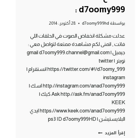
: d7oomy999
بواسطة
d7oomy999hd
28 أكتوبر، 2014
عدلت مشكلة انخفاض الصوت في الحلقات اللي
فاتت , اتمنى لكم مشاهدة ممتعة لتواصل معي :
جيميل | gmail d7oomy999.channel@gmail.com
تويتر | twitter
https://twitter.com/#!/d7oomy_999 انستقرام |
instagram
http://instagram.com/anad7oomy999 اسك |
Ask http://ask.fm/anad7oomy999 كيك |
KEEK
https://www.keek.com/anad7oomy999 ايدي
البلايستيشن | ps3 ID d7oomy999HD
ماين
إقرأ المزيد
كرافت