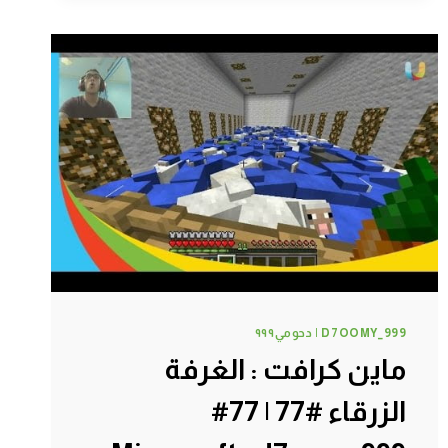
|
80#
MINECRAFT
:
D7OOMY999
D7OOMY_999 | دحومي٩٩٩
ماين كرافت : الغرفة
الزرقاء #77 | 77#