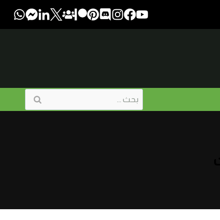
البحث
عن: