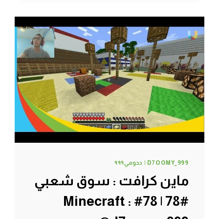
#82
|
82#
MINECRAFT
:
D7OOMY999
D7OOMY_999 | دحومي٩٩٩
ماين كرافت : سوق شعبي
#78 | 78# Minecraft :