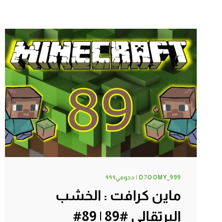
D7OOMY_999 | دحومي٩٩٩
ماين كرافت : الخشب
البرتقالي #89 | 89#