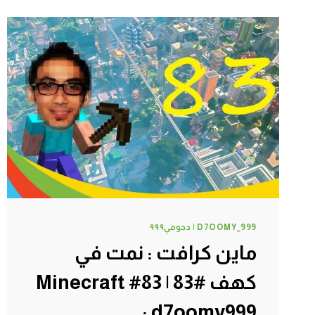
غواص
ههههه
#86
|
86#
MINECRAFT
:
D7OOMY999
D7OOMY_999 | دحومي٩٩٩
ماين كرافت : نمت في
كهف #83 | 83# Minecraft
: d7oomy999