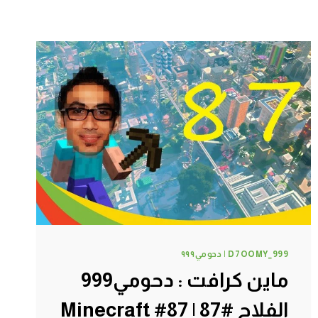
D7OOMY_999 | دحومي٩٩٩
ماين كرافت : دحومي999
الفلاح #87 | 87# Minecraft