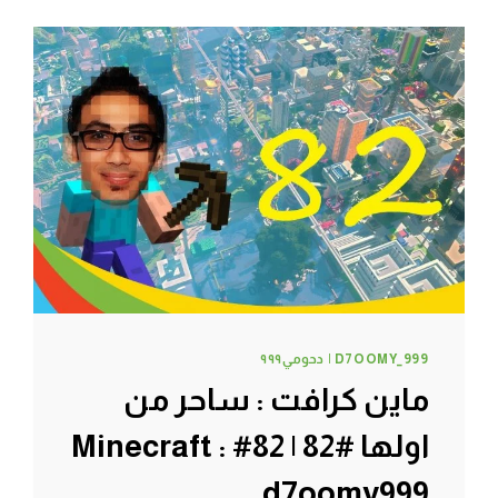
اغراضي
:
(
#85
|
85#
MINECRAFT
:
D7OOMY999
D7OOMY_999 | دحومي٩٩٩
ماين كرافت : ساحر من
اولها #82 | 82# Minecraft :
d7oomy999