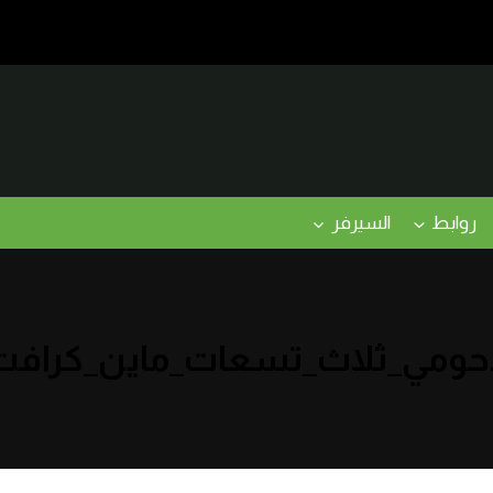
روابط
السيرفر
حومي_ثلاث_تسعات_ماين_كرافت