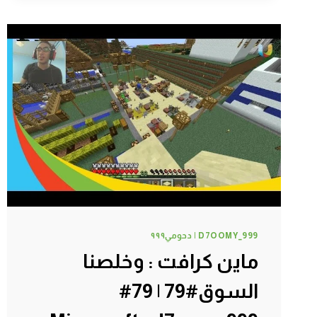
نمت
في
كهف
#83
|
83#
MINECRAFT
:
D7OOMY999
D7OOMY_999 | دحومي٩٩٩
ماين كرافت : وخلصنا
السوق#79 | 79#