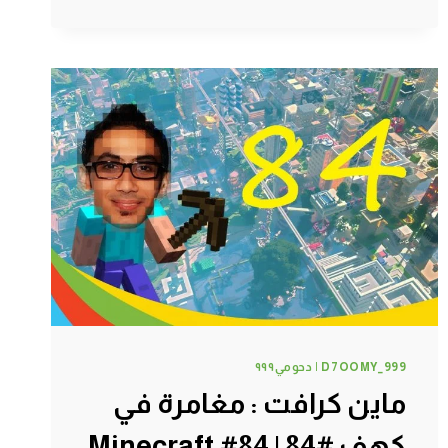
:
دحومي999
الفلاح
#87
|
87#
MINECRAFT
:
D7OOMY999
D7OOMY_999 | دحومي٩٩٩
ماين كرافت : مغامرة في
كهف #84 | 84# Minecraft