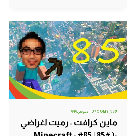
..
#88
|
88#
MINECRAFT
:
D7OOMY999
D7OOMY_999 | دحومي٩٩٩
ماين كرافت : رميت اغراضي
:( #85 | 85# Minecraft :