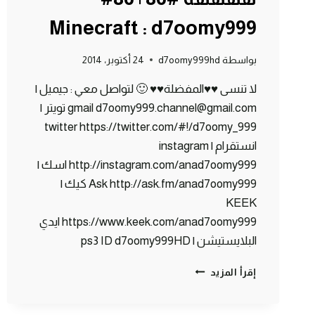
Minecraft : d7oomy999
بواسطة
d7oomy999hd
24 أكتوبر، 2014
لا تنسى ♥♥المفضلة♥♥ 🙂 لتواصل معي : جيميل |
gmail d7oomy999.channel@gmail.com تويتر |
twitter https://twitter.com/#!/d7oomy_999
انستقرام | instagram
http://instagram.com/anad7oomy999 اسك |
Ask http://ask.fm/anad7oomy999 كيك |
KEEK
https://www.keek.com/anad7oomy999 ايدي
البلايستيشن | ps3 ID d7oomy999HD
ماين
إقرأ المزيد
كرافت
:
صرت