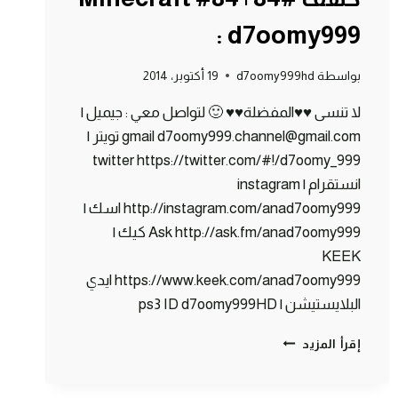
: d7oomy999
بواسطة
d7oomy999hd
19 أكتوبر، 2014
لا تنسى ♥♥المفضلة♥♥ 🙂 لتواصل معي : جيميل |
gmail d7oomy999.channel@gmail.com تويتر |
twitter https://twitter.com/#!/d7oomy_999
انستقرام | instagram
http://instagram.com/anad7oomy999 اسك |
Ask http://ask.fm/anad7oomy999 كيك |
KEEK
https://www.keek.com/anad7oomy999 ايدي
البلايستيشن | ps3 ID d7oomy999HD
ماين
إقرأ المزيد
كرافت
:
مغامرة