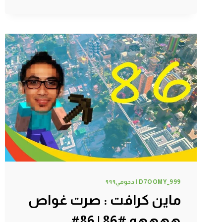
الخشب
البرتقالي
#89
|
89#
MINECRAFT
:
D7OOMY999
D7OOMY_999 | دحومي٩٩٩
ماين كرافت : صرت غواص
ههههه #86 | 86#