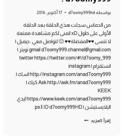
بواسطة
d7oomy999hd
17 أكتوبر، 2014
من الحماس سجلت هذي الحلقة بعد الحلقة
الأولى على طول xD اتمنى لكم مشاهدة ممتعة
لا تنسى ♥♥المفضلة♥♥ 🙂 لتواصل معي : جيميل |
gmail d7oomy999.channel@gmail.com تويتر |
twitter https://twitter.com/#!/d7oomy_999
انستقرام | instagram
http://instagram.com/anad7oomy999 اسك |
Ask http://ask.fm/anad7oomy999 كيك |
KEEK
https://www.keek.com/anad7oomy999 ايدي
البلايستيشن | ps3 ID d7oomy999HD
ماين
إقرأ المزيد
كرافت
: