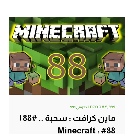
D7OOMY_999 | دحومي٩٩٩
ماين كرافت : سحبة .. #88 |
88# Minecraft :