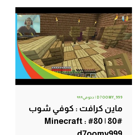
في
كهف
#84
|
84#
MINECRAFT
:
D7OOMY999
D7OOMY_999 | دحومي٩٩٩
ماين كرافت : كوفي شوب
#80 | 80# Minecraft :
d7oomy999