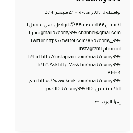
بواسطة
d7oomy999hd
27 سبتمبر، 2014
لا تنسى ♥♥المفضلة♥♥ 🙂 لتواصل معي : جيميل |
gmail d7oomy999.channel@gmail.com تويتر |
twitter https://twitter.com/#!/d7oomy_999
انستقرام | instagram
http://instagram.com/anad7oomy999 اسك |
Ask http://ask.fm/anad7oomy999 كيك |
KEEK
https://www.keek.com/anad7oomy999 ايدي
البلايستيشن | ps3 ID d7oomy999HD
ماين
إقرأ المزيد
كرافت
:
كوفي
شوب
#80