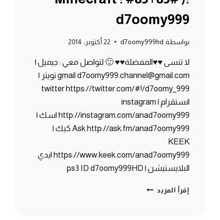
d7oomy999
بواسطة
d7oomy999hd
22 أكتوبر، 2014
لا تنسى ♥♥المفضلة♥♥ 🙂 لتواصل معي : جيميل |
gmail d7oomy999.channel@gmail.com تويتر |
twitter https://twitter.com/#!/d7oomy_999
انستقرام | instagram
http://instagram.com/anad7oomy999 اسك |
Ask http://ask.fm/anad7oomy999 كيك |
KEEK
https://www.keek.com/anad7oomy999 ايدي
البلايستيشن | ps3 ID d7oomy999HD
ماين
إقرأ المزيد
كرافت
:
رميت