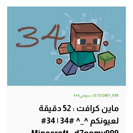
أثـاث
البـيـت
#39
|
39#
MINECRAFT
:
D7OOMY999
D7OOMY_999 | دحومي٩٩٩
ماين كرافت : 52 دقيقة
لعيونكم ^_^ #34 | 34#