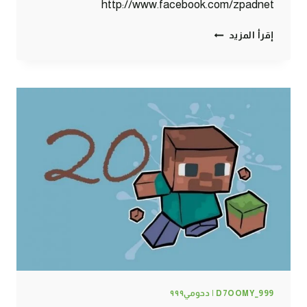
http://www.facebook.com/zpadnet
ماين
إقرأ المزيد
كرافت
:
الخشة
!!
#21
|
21#
MINECRAFT
:
D7OOMY999
D7OOMY_999 | دحومي٩٩٩