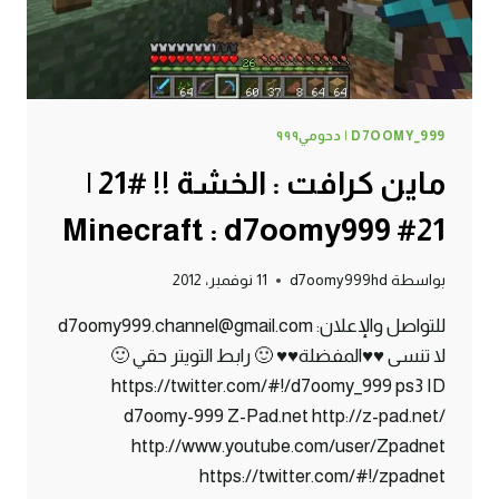
D7OOMY_999 | دحومي٩٩٩
ماين كرافت : الخشة !! #21 |
21# Minecraft : d7oomy999
بواسطة
d7oomy999hd
11 نوفمبر، 2012
للتواصل والإعلان: d7oomy999.channel@gmail.com
لا تنسى ♥♥المفضلة♥♥ 🙂 رابط التويتر حقي 🙂
https://twitter.com/#!/d7oomy_999 ps3 ID
d7oomy-999 Z-Pad.net http://z-pad.net/
http://www.youtube.com/user/Zpadnet
https://twitter.com/#!/zpadnet