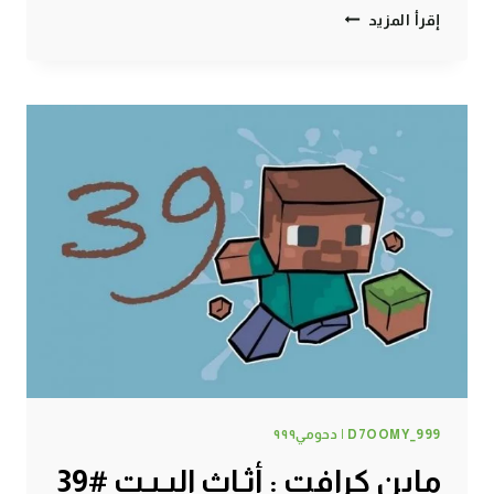
ماين
إقرأ المزيد
كرافت
:
برررررد
!!
#40
|
40#
MINECRAFT
:
D7OOMY999
D7OOMY_999 | دحومي٩٩٩
ماين كرافت : أثـاث البـيـت #39