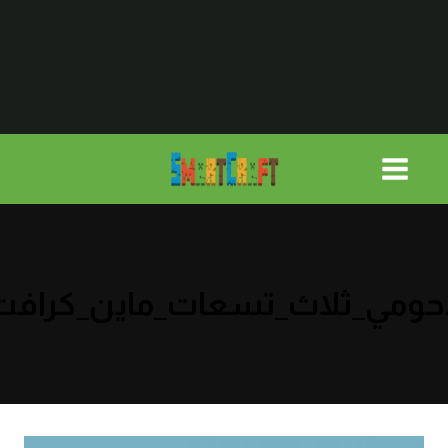
لتجاوز
لى
لمحتوى
حومي_ثلاث_تسعات_ماين_كرافت