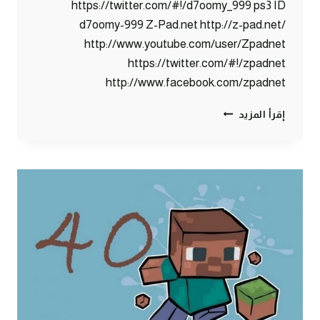
https://twitter.com/#!/d7oomy_999 ps3 ID
d7oomy-999 Z-Pad.net http://z-pad.net/
http://www.youtube.com/user/Zpadnet
https://twitter.com/#!/zpadnet
http://www.facebook.com/zpadnet
ماين
إقرأ المزيد
كرافت
:
مساعدة
القرويين
!!
#41
|
41#
MINECRAFT
:
D7OOMY999