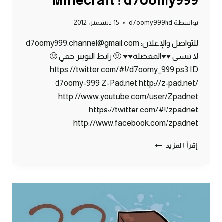
Minecraft : d7oomy999
بواسطة
d7oomy999hd
15 ديسمبر، 2012
للتواصل والإعلان: d7oomy999.channel@gmail.com
لا تنسى ♥♥المفضلة♥♥ 🙂 رابط التويتر حقي 🙂
https://twitter.com/#!/d7oomy_999 ps3 ID
d7oomy-999 Z-Pad.net http://z-pad.net/
http://www.youtube.com/user/Zpadnet
https://twitter.com/#!/zpadnet
http://www.facebook.com/zpadnet
ماين
إقرأ المزيد
كرافت
:
52
دقيقة
لعيونكم
^_^
#34