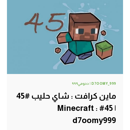
D7OOMY_999 | دحومي٩٩٩
ماين كرافت : شاي حليب #45
| 45# Minecraft :
d7oomy999