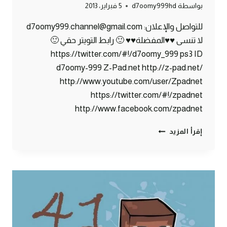
بواسطة
d7oomy999hd
5 فبراير، 2013
للتواصل والإعلان: d7oomy999.channel@gmail.com
لا تنسى ♥♥المفضلة♥♥ 🙂 رابط التويتر حقي 🙂
https://twitter.com/#!/d7oomy_999 ps3 ID
d7oomy-999 Z-Pad.net http://z-pad.net/
http://www.youtube.com/user/Zpadnet
https://twitter.com/#!/zpadnet
http://www.facebook.com/zpadnet
ماين
إقرأ المزيد
كرافت
:
شاي
حليب
#45
|
45#
MINECRAFT
: