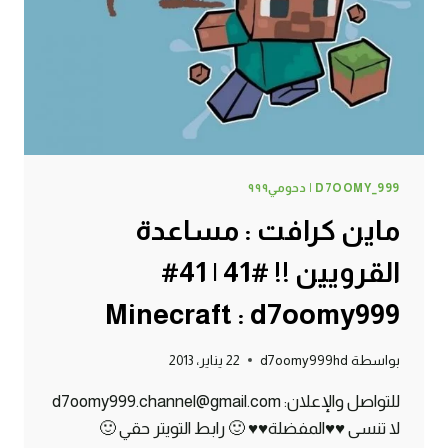
D7OOMY999
D7OOMY_999 | دحومي٩٩٩
ماين كرافت : مساعدة
القرويين !! #41 | 41#
Minecraft : d7oomy999
بواسطة
d7oomy999hd
22 يناير، 2013
للتواصل والإعلان: d7oomy999.channel@gmail.com
لا تنسى ♥♥المفضلة♥♥ 🙂 رابط التويتر حقي 🙂