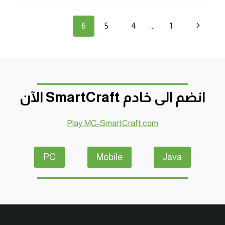
بيتي
الجديد
تنقل
الصفحة
6
5
4
…
1
!!
#20
الصفحة
السابقة
|
20#
MINECRAFT
:
D7OOMY999
انضم الى خادم SmartCraft الآن
Play.MC-SmartCraft.com
PC
Mobile
Java