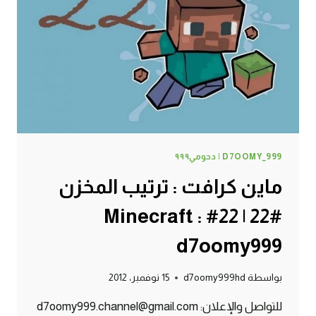
|
34#
MINECRAFT
:
D7OOMY999
D7OOMY_999 | دحومي٩٩٩
ماين كرافت : ترتيب المخزن
#22 | 22# Minecraft :
d7oomy999
بواسطة
d7oomy999hd
15 نوفمبر، 2012
للتواصل والإعلان: d7oomy999.channel@gmail.com