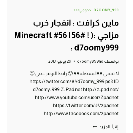
D7OOMY_999 | دحومي٩٩٩
ماين كرافت : انفجار خرب
مزاجي :( ! #56 | 56# Minecraft
: d7oomy999
بواسطة
d7oomy999hd
29 يونيو، 2013
لا تنسى ♥♥المفضلة♥♥ 🙂 رابط التويتر حقي 🙂
https://twitter.com/#!/d7oomy_999 ps3 ID
d7oomy-999 Z-Pad.net http://z-pad.net/
http://www.youtube.com/user/Zpadnet
https://twitter.com/#!/zpadnet
http://www.facebook.com/zpadnet
ماين
إقرأ المزيد
كرافت