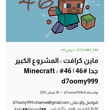
MINECRAFT
:
D7OOMY999
D7OOMY_999 | دحومي٩٩٩
ماين كرافت : المشروع الكبير
جدا #46 | 46# Minecraft :
d7oomy999
بواسطة
d7oomy999hd
16 فبراير، 2013
للتواصل والإعلان: d7oomy999.channel@gmail.com
11:20 كلام من القلب 🙂 لا تنسى ♥♥المفضلة♥♥ رابط