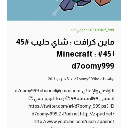
D7OOMY_999 | دحومي٩٩٩
ماين كرافت : شاي حليب #45
| 45# Minecraft :
d7oomy999
بواسطة
d7oomy999hd
5 فبراير، 2013
للتواصل والإعلان: d7oomy999.channel@gmail.com
لا تنسى ♥♥المفضلة♥♥ 🙂 رابط التويتر حقي 🙂
https://twitter.com/#!/d7oomy_999 ps3 ID
d7oomy-999 Z-Pad.net http://z-pad.net/
http://www.youtube.com/user/Zpadnet