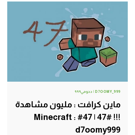
الموت
هههههه
#48
|
48#
MINECRAFT
:
D7OOMY999
D7OOMY_999 | دحومي٩٩٩
ماين كرافت : مليون مشاهدة
!!! #47 | 47# Minecraft :
d7oomy999