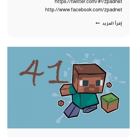
https://twitter.com/#!/zpadnet
http://www.facebook.com/zpadnet
ماين
إقرأ المزيد
كرافت
:
شاي
حليب
#45
|
45#
MINECRAFT
:
D7OOMY999