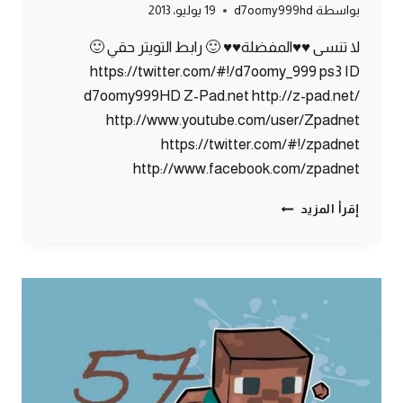
بواسطة
d7oomy999hd
19 يوليو، 2013
لا تنسى ♥♥المفضلة♥♥ 🙂 رابط التويتر حقي 🙂
https://twitter.com/#!/d7oomy_999 ps3 ID
d7oomy999HD Z-Pad.net http://z-pad.net/
http://www.youtube.com/user/Zpadnet
https://twitter.com/#!/zpadnet
http://www.facebook.com/zpadnet
ماين
إقرأ المزيد
كرافت
:
حظيرة
الدجاج
#58
|
58#
MINECRAFT
:
D7OOMY999