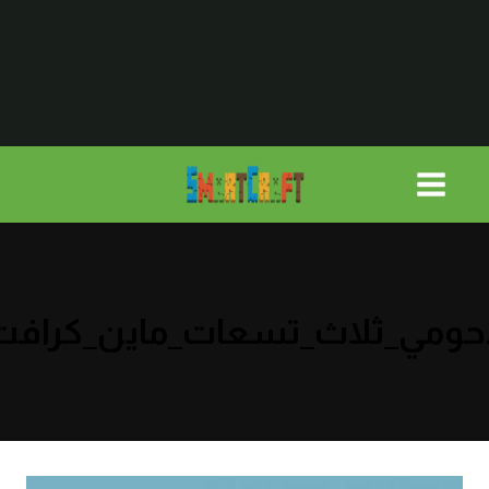
لتجاوز
لى
لمحتوى
حومي_ثلاث_تسعات_ماين_كرافت