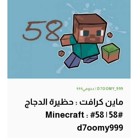
D7OOMY_999 | دحومي٩٩٩
ماين كرافت : حظيرة الدجاج
#58 | 58# Minecraft :
d7oomy999