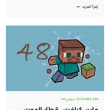
ماين
إقرأ المزيد
كرافت
:
صحاب
السوء
ضحكوا
عليا
#52
|
52#
MINECRAFT
:
D7OOMY999
D7OOMY_999 | دحومي٩٩٩
ماين كرافت : قطار الموت