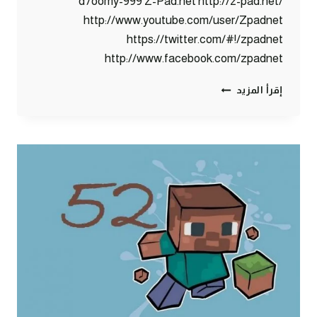
d7oomy-999 Z-Pad.net http://z-pad.net/
http://www.youtube.com/user/Zpadnet
https://twitter.com/#!/zpadnet
http://www.facebook.com/zpadnet
ماين
إقرأ المزيد
كرافت
:
وخللللصنا
اختبارات
#53
|
53#
MINECRAFT
:
D7OOMY999