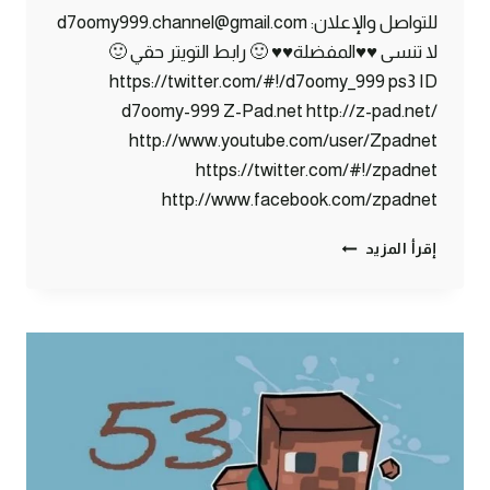
للتواصل والإعلان: d7oomy999.channel@gmail.com
لا تنسى ♥♥المفضلة♥♥ 🙂 رابط التويتر حقي 🙂
https://twitter.com/#!/d7oomy_999 ps3 ID
d7oomy-999 Z-Pad.net http://z-pad.net/
http://www.youtube.com/user/Zpadnet
https://twitter.com/#!/zpadnet
http://www.facebook.com/zpadnet
ماين
إقرأ المزيد
كرافت
:
الخطوة
الأخيرة
!
#54
|
54#
MINECRAFT
: