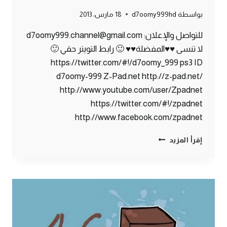
بواسطة
d7oomy999hd
18 مارس، 2013
للتواصل والإعلان: d7oomy999.channel@gmail.com
لا تنسى ♥♥المفضلة♥♥ 🙂 رابط التويتر حقي 🙂
https://twitter.com/#!/d7oomy_999 ps3 ID
d7oomy-999 Z-Pad.net http://z-pad.net/
http://www.youtube.com/user/Zpadnet
https://twitter.com/#!/zpadnet
http://www.facebook.com/zpadnet
ماين
إقرأ المزيد
كرافت
:
مليون
مشاهدة
!!!
#47
|
47#