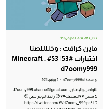
D7OOMY999
D7OOMY_999 | دحومي٩٩٩
ماين كرافت : وخللللصنا
اختبارات #53 | 53# Minecraft :
d7oomy999
بواسطة
d7oomy999hd
2 يونيو، 2013
للتواصل والإعلان: d7oomy999.channel@gmail.com
لا تنسى ♥♥المفضلة♥♥ 🙂 رابط التويتر حقي 🙂
https://twitter.com/#!/d7oomy_999 ps3 ID