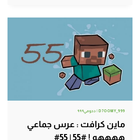
:
انفجار
خرب
مزاجي
:
(
!
#56
|
56#
MINECRAFT
:
D7OOMY999
D7OOMY_999 | دحومي٩٩٩
ماين كرافت : عرس جماعي
ههههه ! #55 | 55#