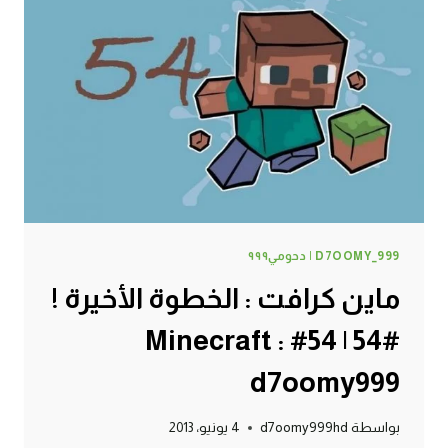
!
#55
|
55#
MINECRAFT
:
D7OOMY999
D7OOMY_999 | دحومي٩٩٩
ماين كرافت : الخطوة الأخيرة !
#54 | 54# Minecraft :
d7oomy999
بواسطة
d7oomy999hd
4 يونيو، 2013