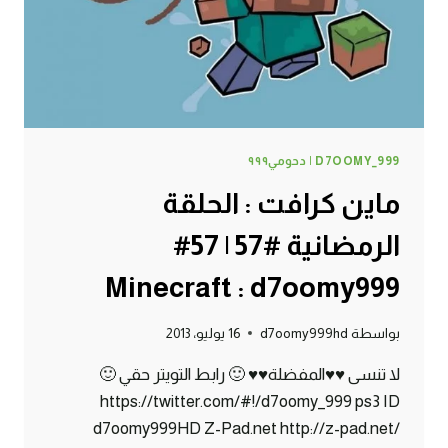
D7OOMY_999 | دحومي٩٩٩
ماين كرافت : الحلقة
الرمضانية #57 | 57#
Minecraft : d7oomy999
بواسطة
d7oomy999hd
16 يوليو، 2013
لا تنسى ♥♥المفضلة♥♥ 🙂 رابط التويتر حقي 🙂
https://twitter.com/#!/d7oomy_999 ps3 ID
d7oomy999HD Z-Pad.net http://z-pad.net/