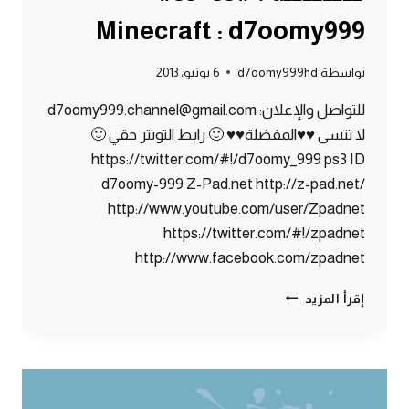
Minecraft : d7oomy999
بواسطة
d7oomy999hd
6 يونيو، 2013
للتواصل والإعلان: d7oomy999.channel@gmail.com
لا تنسى ♥♥المفضلة♥♥ 🙂 رابط التويتر حقي 🙂
https://twitter.com/#!/d7oomy_999 ps3 ID
d7oomy-999 Z-Pad.net http://z-pad.net/
http://www.youtube.com/user/Zpadnet
https://twitter.com/#!/zpadnet
http://www.facebook.com/zpadnet
ماين
إقرأ المزيد
كرافت
:
عرس
جماعي
ههههه