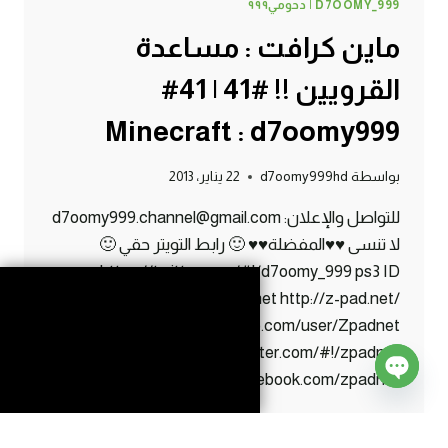
D7OOMY_999 | دحومي٩٩٩
ماين كرافت : مساعدة
القرويين !! #41 | 41#
Minecraft : d7oomy999
بواسطة
d7oomy999hd
22 يناير، 2013
للتواصل والإعلان: d7oomy999.channel@gmail.com
لا تنسى ♥♥المفضلة♥♥ 🙂 رابط التويتر حقي 🙂
https://twitter.com/#!/d7oomy_999 ps3 ID
d7oomy-999 Z-Pad.net http://z-pad.net/
http://www.youtube.com/user/Zpadnet
https://twitter.com/#!/zpadnet
http://www.facebook.com/zpadnet
Open
ماين
إقرأ المزيد
chaty
كرافت