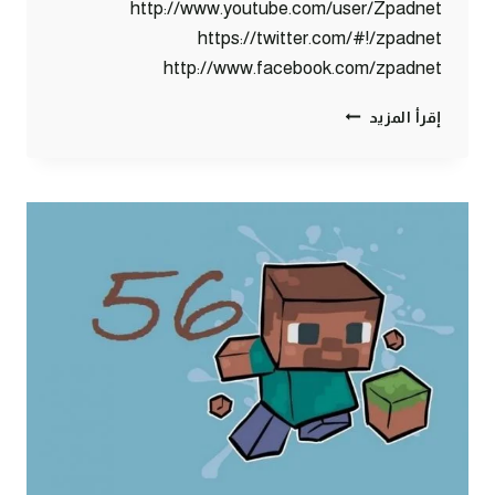
http://www.youtube.com/user/Zpadnet
https://twitter.com/#!/zpadnet
http://www.facebook.com/zpadnet
ماين
إقرأ المزيد
كرافت
:
الحلقة
الرمضانية
#57
|
57#
MINECRAFT
:
D7OOMY999