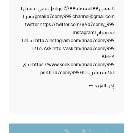
لا تنسى ♥♥المفضلة♥♥ 🙂 لتواصل معي : جيميل |
gmail d7oomy999.channel@gmail.com تويتر |
twitter https://twitter.com/#!/d7oomy_999
انستقرام | instagram
http://instagram.com/anad7oomy999 اسك |
Ask http://ask.fm/anad7oomy999 كيك |
KEEK
https://www.keek.com/anad7oomy999 ايدي
البلايستيشن | ps3 ID d7oomy999HD
ماين
إقرأ المزيد
كرافت
:
هذا
المدخل
الملكي
!!!
#71