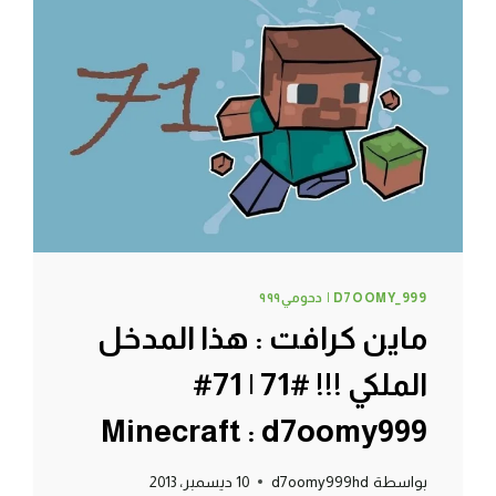
:
(
#74
|
74#
MINECRAFT
:
D7OOMY999
D7OOMY_999 | دحومي٩٩٩
ماين كرافت : هذا المدخل
الملكي !!! #71 | 71#
Minecraft : d7oomy999
بواسطة
d7oomy999hd
10 ديسمبر، 2013