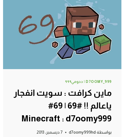
72#
MINECRAFT
:
D7OOMY999
D7OOMY_999 | دحومي٩٩٩
ماين كرافت : سويت انفجار
ياعالم !! #69 | 69#
Minecraft : d7oomy999
بواسطة
d7oomy999hd
7 ديسمبر، 2013