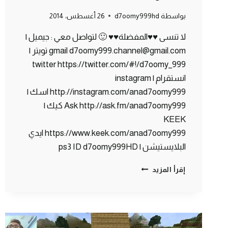
بواسطة
d7oomy999hd
26 أغسطس، 2014
لا تنسى ♥♥المفضلة♥♥ 🙂 لتواصل معي : جيميل |
gmail d7oomy999.channel@gmail.com تويتر |
twitter https://twitter.com/#!/d7oomy_999
انستقرام | instagram
http://instagram.com/anad7oomy999 اسك |
Ask http://ask.fm/anad7oomy999 كيك |
KEEK
https://www.keek.com/anad7oomy999 ايدي
البلايستيشن | ps3 ID d7oomy999HD
ماين
إقرأ المزيد
كرافت
:
مسبح
ع
البحر