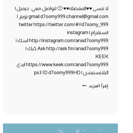
لا تنسى ♥♥المفضلة♥♥ 🙂 لتواصل معي : جيميل |
gmail d7oomy999.channel@gmail.com تويتر |
twitter https://twitter.com/#!/d7oomy_999
انستقرام | instagram
http://instagram.com/anad7oomy999 اسك |
Ask http://ask.fm/anad7oomy999 كيك |
KEEK
https://www.keek.com/anad7oomy999 ايدي
البلايستيشن | ps3 ID d7oomy999HD
ماين
إقرأ المزيد
كرافت
:
زحمة
يا
ناااااااس
#72
|