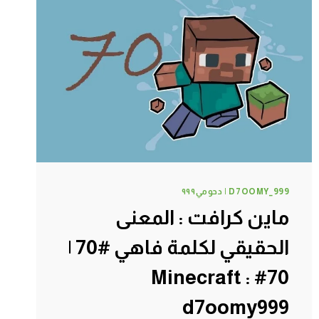
#73
|
73#
MINECRAFT
:
D7OOMY999
D7OOMY_999 | دحومي٩٩٩
ماين كرافت : المعنى
الحقيقي لكلمة فاهي #70 |
70# Minecraft :
d7oomy999