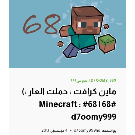
|
71#
MINECRAFT
:
D7OOMY999
D7OOMY_999 | دحومي٩٩٩
ماين كرافت : حملت العار :)
#68 | 68# Minecraft :
d7oomy999
بواسطة
d7oomy999hd
4 ديسمبر، 2013