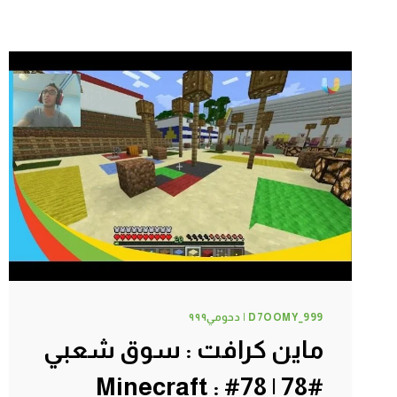
D7OOMY_999 | دحومي٩٩٩
ماين كرافت : سوق شعبي
#78 | 78# Minecraft :