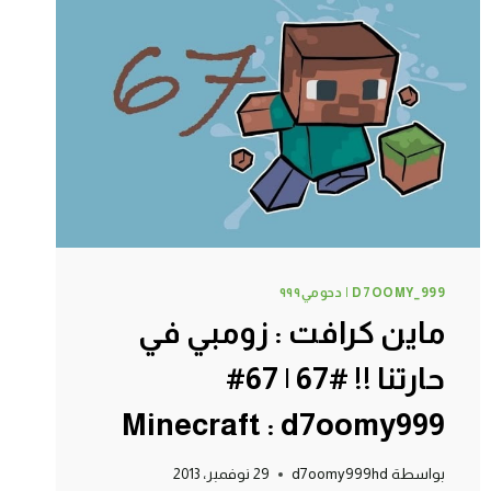
فاهي
#70
|
70#
MINECRAFT
:
D7OOMY999
D7OOMY_999 | دحومي٩٩٩
ماين كرافت : زومبي في
حارتنا !! #67 | 67#
Minecraft : d7oomy999
بواسطة
d7oomy999hd
29 نوفمبر، 2013