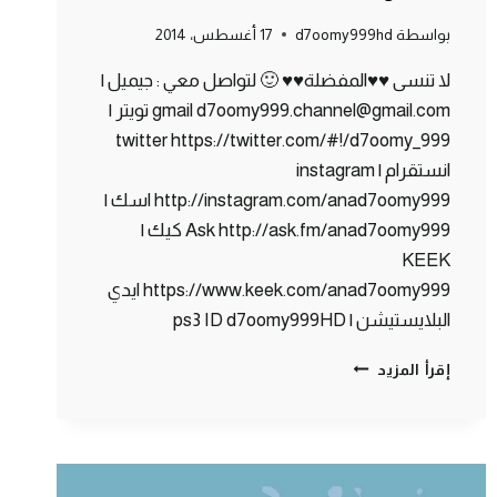
بواسطة
d7oomy999hd
17 أغسطس، 2014
لا تنسى ♥♥المفضلة♥♥ 🙂 لتواصل معي : جيميل |
gmail d7oomy999.channel@gmail.com تويتر |
twitter https://twitter.com/#!/d7oomy_999
انستقرام | instagram
http://instagram.com/anad7oomy999 اسك |
Ask http://ask.fm/anad7oomy999 كيك |
KEEK
https://www.keek.com/anad7oomy999 ايدي
البلايستيشن | ps3 ID d7oomy999HD
ماين
إقرأ المزيد
كرافت
:
القروي
الدلوع
هههه