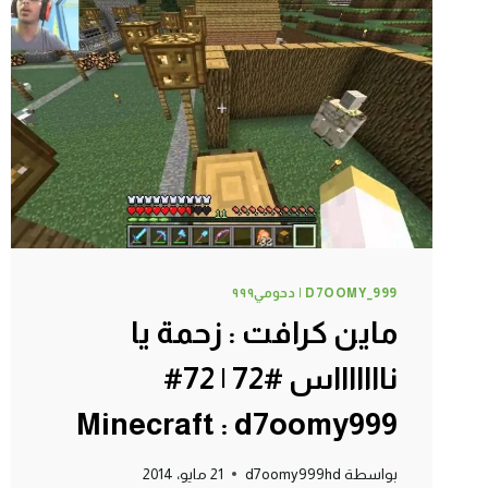
ههههه
#75
|
75#
MINECRAFT
:
D7OOMY999
D7OOMY_999 | دحومي٩٩٩
ماين كرافت : زحمة يا
ناااااااس #72 | 72#
Minecraft : d7oomy999
بواسطة
d7oomy999hd
21 مايو، 2014