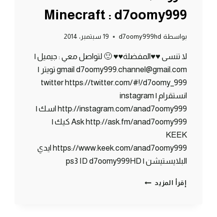
Minecraft : d7oomy999
بواسطة
d7oomy999hd
19 سبتمبر، 2014
لا تنسى ♥♥المفضلة♥♥ 🙂 لتواصل معي : جيميل |
gmail d7oomy999.channel@gmail.com تويتر |
twitter https://twitter.com/#!/d7oomy_999
انستقرام | instagram
http://instagram.com/anad7oomy999 اسك |
Ask http://ask.fm/anad7oomy999 كيك |
KEEK
https://www.keek.com/anad7oomy999 ايدي
البلايستيشن | ps3 ID d7oomy999HD
ماين
إقرأ المزيد
كرافت
:
الغرفة