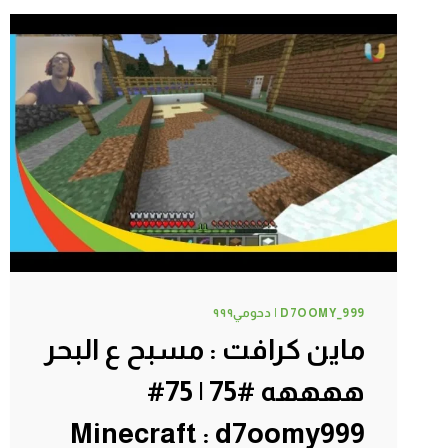
شعبي
#78
|
78#
MINECRAFT
:
@D7OOMY_999
D7OOMY_999 | دحومي٩٩٩
ماين كرافت : مسبح ع البحر
ههههه #75 | 75#
Minecraft : d7oomy999