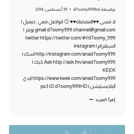
بواسطة
d7oomy999hd
19 أغسطس، 2014
لا تنسى ♥♥المفضلة♥♥ 🙂 لتواصل معي : جيميل |
gmail d7oomy999.channel@gmail.com تويتر |
twitter https://twitter.com/#!/d7oomy_999
انستقرام | instagram
http://instagram.com/anad7oomy999 اسك |
Ask http://ask.fm/anad7oomy999 كيك |
KEEK
https://www.keek.com/anad7oomy999 ايدي
البلايستيشن | ps3 ID d7oomy999HD
ماين
إقرأ المزيد
كرافت
:
مات
رجل
الثلج