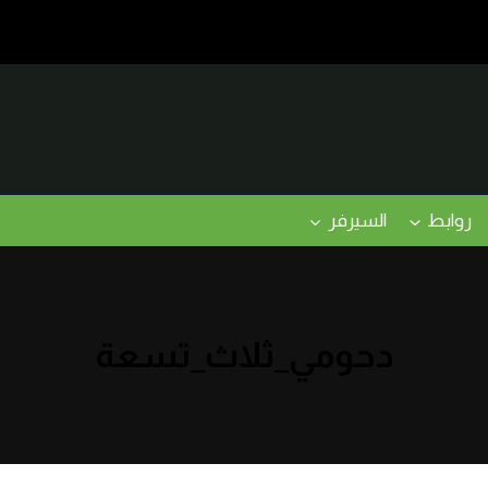
روابط
السيرفر
دحومي_ثلاث_تسعة