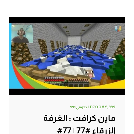
D7OOMY_999 | دحومي٩٩٩
ماين كرافت : الغرفة
الزرقاء #77 | 77#