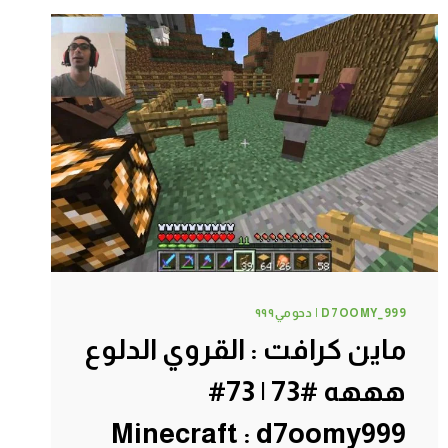
بالبركان
#76
|
76#
MINECRAFT
:
D7OOMY999
D7OOMY_999 | دحومي٩٩٩
ماين كرافت : القروي الدلوع
هههه #73 | 73#
Minecraft : d7oomy999