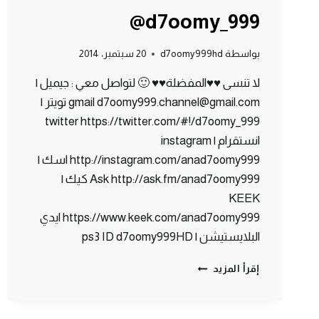
@d7oomy_999
بواسطة
d7oomy999hd
20 سبتمبر، 2014
لا تنسى ♥♥المفضلة♥♥ 🙂 لتواصل معي : جيميل |
gmail d7oomy999.channel@gmail.com تويتر |
twitter https://twitter.com/#!/d7oomy_999
انستقرام | instagram
http://instagram.com/anad7oomy999 اسك |
Ask http://ask.fm/anad7oomy999 كيك |
KEEK
https://www.keek.com/anad7oomy999 ايدي
البلايستيشن | ps3 ID d7oomy999HD
ماين
إقرأ المزيد
كرافت
:
سوق