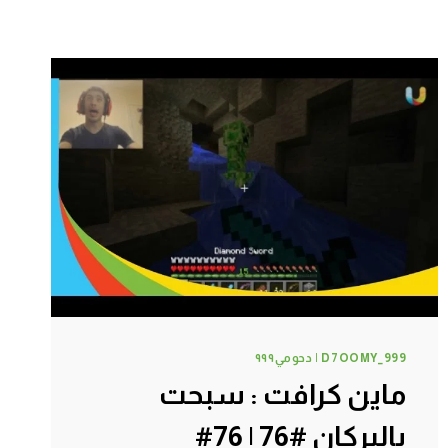
D7OOMY_999 | دحومي٩٩٩
ماين كرافت : سبحت
بالبركان #76 | 76#