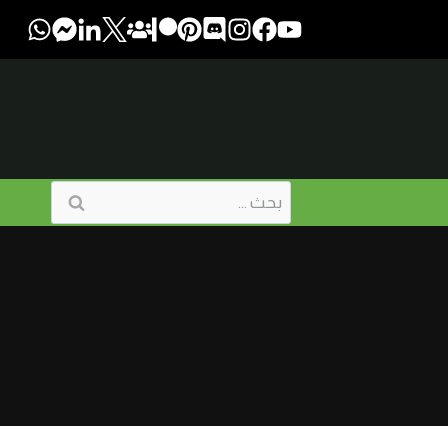
البحث
عن: