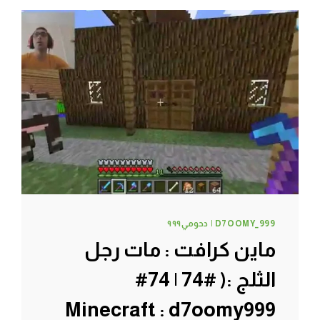
الزرقاء
#77
|
77#
MINECRAFT
:
D7OOMY999
D7OOMY_999 | دحومي٩٩٩
ماين كرافت : مات رجل
الثلج :( #74 | 74#
Minecraft : d7oomy999