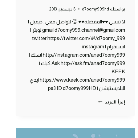
بواسطة
d7oomy999hd
8 ديسمبر، 2013
لا تنسى ♥♥المفضلة♥♥ 🙂 لتواصل معي : جيميل |
gmail d7oomy999.channel@gmail.com تويتر |
twitter https://twitter.com/#!/d7oomy_999
انستقرام | instagram
http://instagram.com/anad7oomy999 اسك |
Ask http://ask.fm/anad7oomy999 كيك |
KEEK
https://www.keek.com/anad7oomy999 ايدي
البلايستيشن | ps3 ID d7oomy999HD
ماين
إقرأ المزيد
كرافت
:
المعنى
الحقيقي
لكلمة