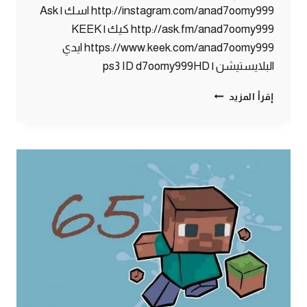
http://instagram.com/anad7oomy999 اسك | Ask
http://ask.fm/anad7oomy999 كيك | KEEK
https://www.keek.com/anad7oomy999 ايدي
البلايستيشن | ps3 ID d7oomy999HD
ماين
إقرأ المزيد
كرافت
:
سجن
5
نجوم
#66
|
66#
MINECRAFT
:
D7OOMY999