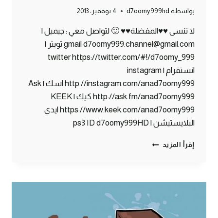
بواسطة
d7oomy999hd
4 نوفمبر، 2013
لا تنسى ♥♥المفضلة♥♥ 🙂 لتواصل معي : جيميل |
gmail d7oomy999.channel@gmail.com تويتر |
twitter https://twitter.com/#!/d7oomy_999
انستقرام | instagram
http://instagram.com/anad7oomy999 اسك | Ask
http://ask.fm/anad7oomy999 كيك | KEEK
https://www.keek.com/anad7oomy999 ايدي
البلايستيشن | ps3 ID d7oomy999HD
ماين
إقرأ المزيد
كرافت
:
بنك
دحومي999
الفرنسي
#62
|