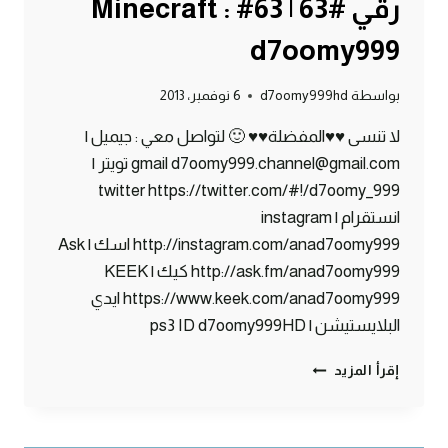
رقي #63 | 63# Minecraft :
d7oomy999
بواسطة
d7oomy999hd
6 نوفمبر، 2013
لا تنسى ♥♥المفضلة♥♥ 🙂 لتواصل معي : جيميل |
gmail d7oomy999.channel@gmail.com تويتر |
twitter https://twitter.com/#!/d7oomy_999
انستقرام | instagram
http://instagram.com/anad7oomy999 اسك | Ask
http://ask.fm/anad7oomy999 كيك | KEEK
https://www.keek.com/anad7oomy999 ايدي
البلايستيشن | ps3 ID d7oomy999HD
ماين
إقرأ المزيد
كرافت
:
حبحب