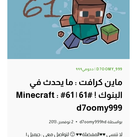
62#
MINECRAFT
:
D7OOMY999
D7OOMY_999 | دحومي٩٩٩
ماين كرافت : ما يحدث في
البنوك ! #61 | 61# Minecraft :
d7oomy999
بواسطة
d7oomy999hd
2 نوفمبر، 2013
لا تنسى ♥♥المفضلة♥♥ 🙂 لتواصل معي : جيميل |