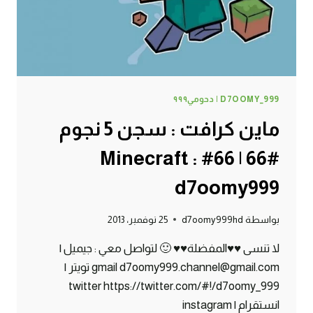
D7OOMY999
D7OOMY_999 | دحومي٩٩٩
ماين كرافت : سجن 5 نجوم
#66 | 66# Minecraft :
d7oomy999
بواسطة
d7oomy999hd
25 نوفمبر، 2013
لا تنسى ♥♥المفضلة♥♥ 🙂 لتواصل معي : جيميل |
gmail d7oomy999.channel@gmail.com تويتر |
twitter https://twitter.com/#!/d7oomy_999
انستقرام | instagram