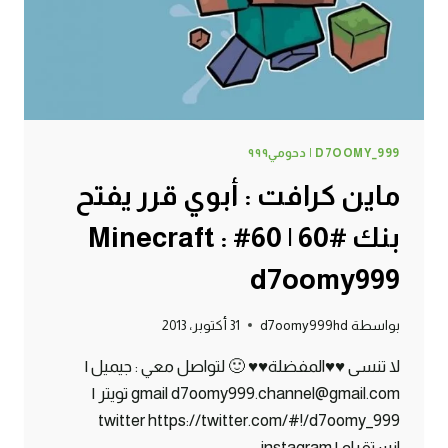
MINECRAFT
:
D7OOMY999
D7OOMY_999 | دحومي٩٩٩
ماين كرافت : أبوي قرر يفتح
بنك #60 | 60# Minecraft :
d7oomy999
بواسطة
d7oomy999hd
31 أكتوبر، 2013
لا تنسى ♥♥المفضلة♥♥ 🙂 لتواصل معي : جيميل |
gmail d7oomy999.channel@gmail.com تويتر |
twitter https://twitter.com/#!/d7oomy_999
انستقرام | instagram