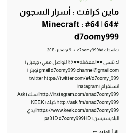
ماين كرافت : أسرار السجون
#64 | 64# Minecraft :
d7oomy999
بواسطة
d7oomy999hd
9 نوفمبر، 2013
لا تنسى ♥♥المفضلة♥♥ 🙂 لتواصل معي : جيميل |
gmail d7oomy999.channel@gmail.com تويتر |
twitter https://twitter.com/#!/d7oomy_999
انستقرام | instagram
http://instagram.com/anad7oomy999 اسك | Ask
http://ask.fm/anad7oomy999 كيك | KEEK
https://www.keek.com/anad7oomy999 ايدي
البلايستيشن | ps3 ID d7oomy999HD
ماين
إقرأ المزيد