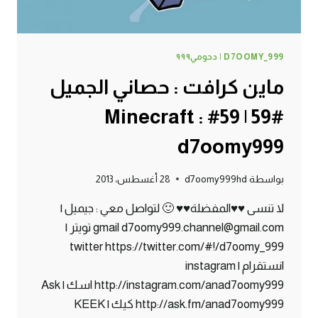
D7OOMY_999 | دحومي٩٩٩
ماين كرافت : حصاني الجميل
#59 | 59# Minecraft :
d7oomy999
بواسطة
d7oomy999hd
28 أغسطس، 2013
لا تنسى ♥♥المفضلة♥♥ 🙂 لتواصل معي : جيميل |
gmail d7oomy999.channel@gmail.com تويتر |
twitter https://twitter.com/#!/d7oomy_999
انستقرام | instagram
http://instagram.com/anad7oomy999 اسك | Ask
http://ask.fm/anad7oomy999 كيك | KEEK