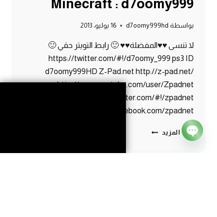
Minecraft : d7oomy999
بواسطة
d7oomy999hd
16 يوليو، 2013
لا تنسى ♥♥المفضلة♥♥ 🙂 رابط التويتر حقي 🙂
https://twitter.com/#!/d7oomy_999 ps3 ID
d7oomy999HD Z-Pad.net http://z-pad.net/
http://www.youtube.com/user/Zpadnet
https://twitter.com/#!/zpadnet
http://www.facebook.com/zpadnet
ماين
إقرأ المزيد
كرافت
Open
:
chaty
الحلقة
الرمضانية
#57
|
57#
MINECRAFT