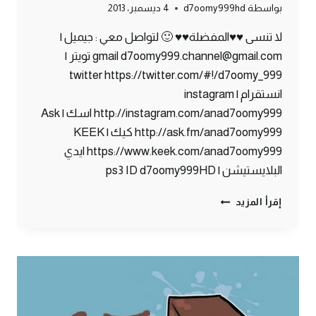
بواسطة
d7oomy999hd
4 ديسمبر، 2013
لا تنسى ♥♥المفضلة♥♥ 🙂 لتواصل معي : جيميل |
gmail d7oomy999.channel@gmail.com تويتر |
twitter https://twitter.com/#!/d7oomy_999
انستقرام | instagram
http://instagram.com/anad7oomy999 اسك | Ask
http://ask.fm/anad7oomy999 كيك | KEEK
https://www.keek.com/anad7oomy999 ايدي
البلايستيشن | ps3 ID d7oomy999HD
ماين
إقرأ المزيد
كرافت
:
حملت
العار
:)
#68
|