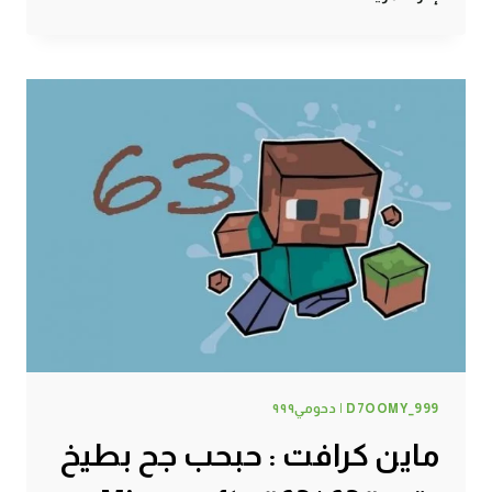
كرافت
:
أسرار
السجون
#64
|
64#
MINECRAFT
:
D7OOMY999
D7OOMY_999 | دحومي٩٩٩
ماين كرافت : حبحب جح بطيخ