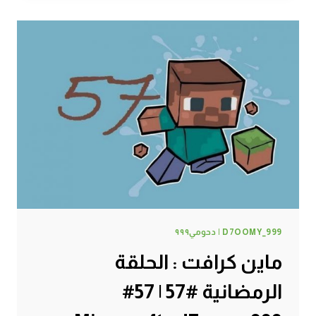
حظيرة
الدجاج
#58
|
58#
MINECRAFT
:
D7OOMY999
D7OOMY_999 | دحومي٩٩٩
ماين كرافت : الحلقة
الرمضانية #57 | 57#