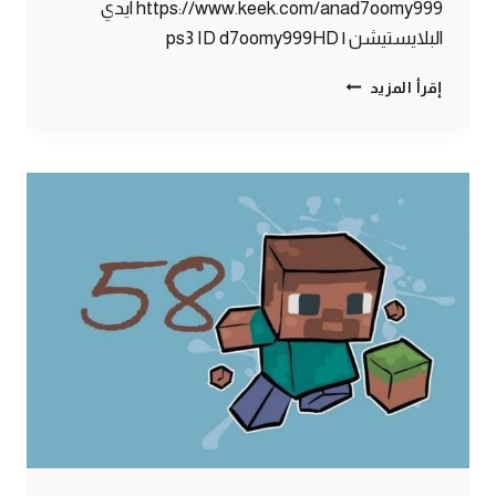
https://www.keek.com/anad7oomy999 ايدي
البلايستيشن | ps3 ID d7oomy999HD
ماين
إقرأ المزيد
كرافت
:
حصاني
الجميل
#59
|
59#
MINECRAFT
:
D7OOMY999