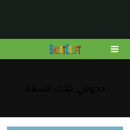
لتجاوز
لى
لمحتوى
دحومي_ثلاث_تسعة