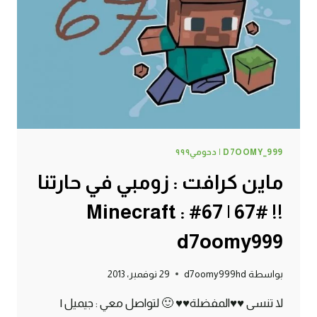
68#
MINECRAFT
:
D7OOMY999
D7OOMY_999 | دحومي٩٩٩
ماين كرافت : زومبي في حارتنا
!! #67 | 67# Minecraft :
d7oomy999
بواسطة
d7oomy999hd
29 نوفمبر، 2013
لا تنسى ♥♥المفضلة♥♥ 🙂 لتواصل معي : جيميل |