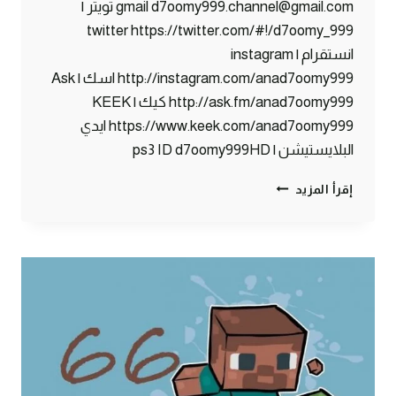
gmail d7oomy999.channel@gmail.com تويتر |
twitter https://twitter.com/#!/d7oomy_999
انستقرام | instagram
http://instagram.com/anad7oomy999 اسك | Ask
http://ask.fm/anad7oomy999 كيك | KEEK
https://www.keek.com/anad7oomy999 ايدي
البلايستيشن | ps3 ID d7oomy999HD
ماين
إقرأ المزيد
كرافت
:
زومبي
في
حارتنا
!!
#67
|
67#
MINECRAFT
: