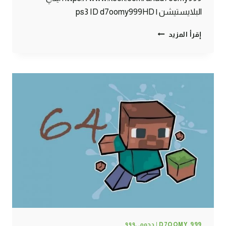
البلايستيشن | ps3 ID d7oomy999HD
ماين
إقرأ المزيد
كرافت
:
مسجون
ظلم
#65
|
65#
MINECRAFT
:
D7OOMY999
D7OOMY_999 | دحومي٩٩٩