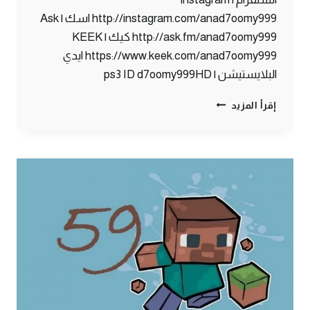
http://instagram.com/anad7oomy999 اسك | Ask
http://ask.fm/anad7oomy999 كيك | KEEK
https://www.keek.com/anad7oomy999 ايدي
البلايستيشن | ps3 ID d7oomy999HD
ماين
إقرأ المزيد
كرافت
:
أبوي
قرر
يفتح
بنك
#60
|
60#
MINECRAFT
:
D7OOMY999