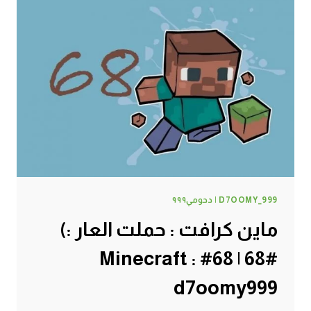
D7OOMY_999 | دحومي٩٩٩
ماين كرافت : حملت العار :)
#68 | 68# Minecraft :
d7oomy999