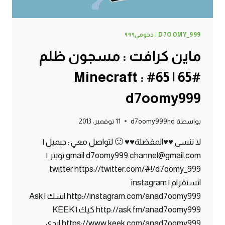
D7OOMY_999 | دحومي٩٩٩
ماين كرافت : مسجون ظلم
#65 | 65# Minecraft :
d7oomy999
بواسطة
d7oomy999hd
11 نوفمبر، 2013
لا تنسى ♥♥المفضلة♥♥ 🙂 لتواصل معي : جيميل |
gmail d7oomy999.channel@gmail.com تويتر |
twitter https://twitter.com/#!/d7oomy_999
انستقرام | instagram
http://instagram.com/anad7oomy999 اسك | Ask
http://ask.fm/anad7oomy999 كيك | KEEK
https://www.keek.com/anad7oomy999 ايدي