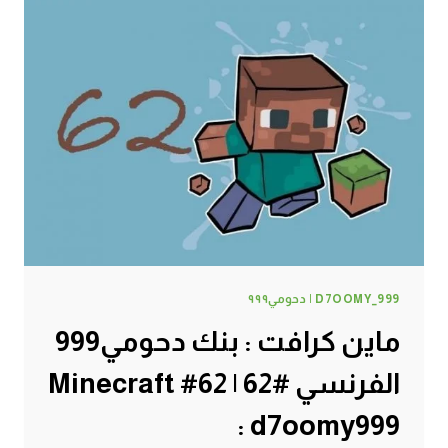
جح
بطيخ
رقي
#63
|
63#
MINECRAFT
:
D7OOMY999
D7OOMY_999 | دحومي٩٩٩
ماين كرافت : بنك دحومي999
الفرنسي #62 | 62# Minecraft
: d7oomy999