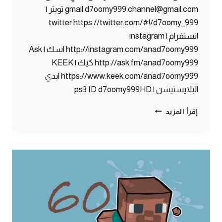
gmail d7oomy999.channel@gmail.com تويتر |
twitter https://twitter.com/#!/d7oomy_999
انستقرام | instagram
http://instagram.com/anad7oomy999 اسك | Ask
http://ask.fm/anad7oomy999 كيك | KEEK
https://www.keek.com/anad7oomy999 ايدي
البلايستيشن | ps3 ID d7oomy999HD
ماين
إقرأ المزيد
كرافت
:
ما
يحدث
في
البنوك
!
#61
|
61#