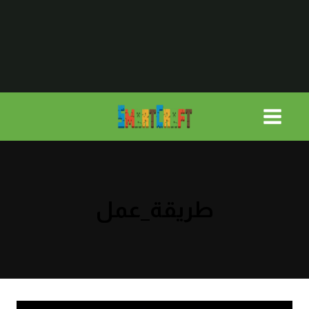
لتجاوز
لى
لمحتوى
طريقة_عمل