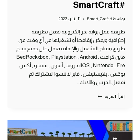
#SmartCraft
بواسطة
Smart_Craft
11 يناير، 2022
طريقة عمل بوابة نذر إلكترونية تعمل بطريقة
إحترافية ويمكن إيقافها أو تشغيلها في أي وقت عن
طريق مفتاح للتشغيل والإيقاف تعمل على جميع نسخ
ماين كرافت BedRockxbox , Playstation , Android ,
IOS , Nintendo , Fireاندرويد , أيفون , نينتندو , أكس
بوكس , بلايستيشن , فاير لا تنسوا الاشتراك ثم
تفعيل الجرس واللايك…
طريقة
إقرأ المزيد
عمل
بوابة
جحيم
إلكترونية
ماين
كرافت