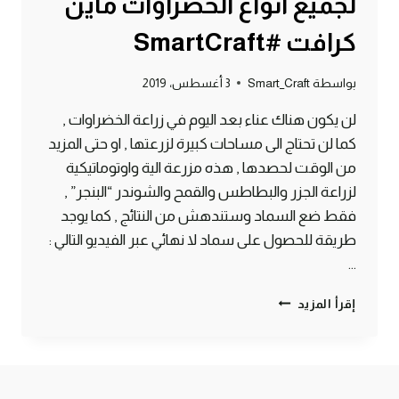
لجميع انواع الخضراوات ماين
كرافت #SmartCraft
بواسطة
Smart_Craft
3 أغسطس، 2019
لن يكون هناك عناء بعد اليوم في زراعة الخضراوات ,
كما لن تحتاج الى مساحات كبيرة لزرعتها , او حتى المزيد
من الوقت لحصدها , هذه مزرعة الية واوتوماتيكية
لزراعة الجزر والبطاطس والقمح والشوندر “البنجر” ,
فقط ضع السماد وستندهش من النتائج , كما يوجد
طريقة للحصول على سماد لا نهائي عبر الفيديو التالي :
…
طريقة
إقرأ المزيد
انشاء
مزرعة
سريعة
وصغيرة
وفورية