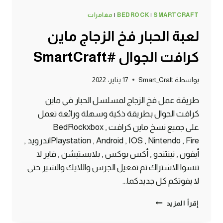
SMARTCRAFT
|
BEDROCK
|
مغامرات
لعبة الحبار فخ الزجاج ماين
كرافت الجوال #SmartCraft
بواسطة
Smart_Craft
17 يناير، 2022
طريقة عمل فخ الزجاج لمسلسل الحبار في ماين
كرافت الجوال بطريقة ذكية وسهلة ورائعة تعمل
على جميع نسخ ماين كرافت BedRockxbox ,
Playstation , Android , IOS , Nintendo , Fireاندرويد ,
أيفون , نينتندو , أكس بوكس , بلايستيشن , فاير لا
تنسوا الاشتراك ثم تفعيل الجرس واللايك والشير حتى
لا يفوتكم كل جديدكما…
لعبة
إقرأ المزيد
الحبار
فخ