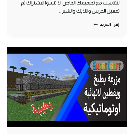
لتتناسب مع تصميمك الخاص. لا تنسوا الاشتراك ثم
تفعيل الجرس واللايك والشير…
طريقة
إقرأ المزيد
صنع
بوابة
ثلاثية
3*3
بشكل
احترافي
ماين
كرافت
#SMARTCRAFT