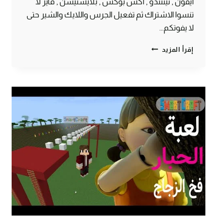
أيفون , نينتندو , أكس بوكس , بلايستيشن , فاير لا
تنسوا الاشتراك ثم تفعيل الجرس واللايك والشير حتى
لا يفوتكم…
اختراع
إقرأ المزيد
لتعبئة
دلو
الماء
بشكل
اوتوماتيكي
ولانهائي
ماين
كرافت
الجوال
#SMARTCRAFT