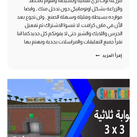
مزرعة توت بري تلقائية وبسيطة وتقوم بالحصد
والزراعة بشكل اوتوماتيكي دون تدخل منك , وايضا
موارده بسيطة وقليلة وسهلة الصنع , ولن تجوع بعد
الأن في ماين كرافت. لا تنسوا الاشتراك ثم تفعيل
الجرس واللايك والشير حتى لا يفوتكم كل جديدكما اننا
نقرأ جميع التعليقات والمراسلات بجدية ونهتم بها
طريقة
إقرأ المزيد
عمل
مزرعة
توت
اوتوماتيكية
وبسيطة
ماين
كرافت
#SMARTCRAFT