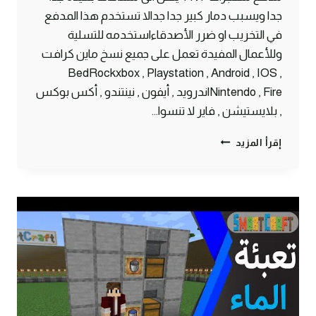
جدا ويسبب دمار كبير جدا جدالا تستخدم هذا المدفع
في التخريب او ضرر الأصدقاءاستخدمه للتسلية
وللأعمال المفيدة تعمل على جميع نسخ ماين كرافت
BedRockxbox , Playstation , Android , IOS ,
Nintendo , Fireاندرويد , أيفون , نينتندو , أكس بوكس
, بلايستيشن , فاير لا تنسوا…
أقوى
إقرأ المزيد
مدفع
TNT
خطير
يصل
لمسافات
بعيدة
في
ماين
كرافت
الجوال
#SMARTCRAFT