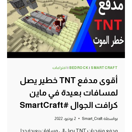
في
ماين
كرافت
الجوال
#SMARTCRAFT
SMARTCRAFT
|
BEDROCK
|
اختراعات
أقوى مدفع TNT خطير يصل
لمسافات بعيدة في ماين
كرافت الجوال #SmartCraft
بواسطة
Smart_Craft
2 يونيو، 2022
مدفع متفجرات TNT يصل الى مسافات بعيدة جدا