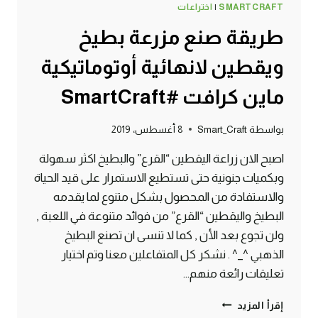
SMARTCRAFT
|
اختراعات
طريقة صنع مزرعة بطيخ
ويقطين لانهائية أوتوماتيكية
ماين كرافت #SmartCraft
بواسطة
Smart_Craft
8 أغسطس، 2019
اصبح الان زراعة اليقطين “القرع” والبطيخ اكثر سهولة
وبكميات جنونية حتى تستطيع الاستمرار على قيد الحياة
والاستفادة من المحصول بشكل متنوع لما يقدمه
البطيخ واليقطين “القرع” من فوائد متنوعة في اللعبة ,
ولن تجوع بعد الأن , كما لا تنسى ان تصنع البطيخ
الذهبي ^_^ . نشكر كل المتفاعلين معنا وتم اختيار
تعليقات رائعة منهم…
طريقة
إقرأ المزيد
صنع