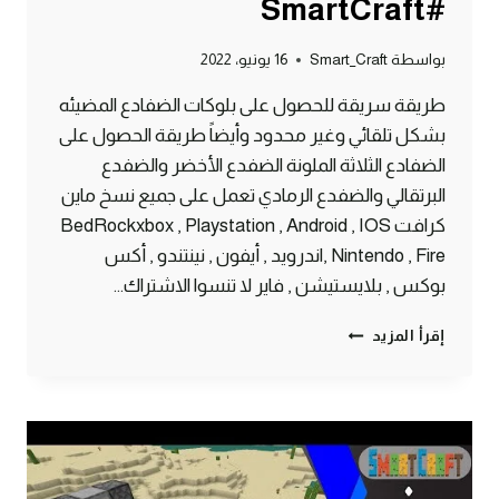
#SmartCraft
بواسطة
Smart_Craft
16 يونيو، 2022
طريقة سريقة للحصول على بلوكات الضفادع المضيئه
بشكل تلقائي وغير محدود وأيضاً طريقة الحصول على
الضفادع الثلاثة الملونة الضفدع الأخضر والضفدع
البرتقالي والضفدع الرمادي تعمل على جميع نسخ ماين
كرافت BedRockxbox , Playstation , Android , IOS
, Nintendo , Fireاندرويد , أيفون , نينتندو , أكس
بوكس , بلايستيشن , فاير لا تنسوا الاشتراك…
طريقة
إقرأ المزيد
الحصول
على
بلوك
الضفادع
المضيء
بشكل
تلقائي