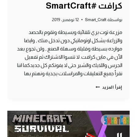
كرافت #SmartCraft
بواسطة
Smart_Craft
12 نوفمبر، 2019
مزرعة توت بري تلقائية وبسيطة وتقوم بالحصد
والزراعة بشكل اوتوماتيكي دون تدخل منك , وايضا
موارده بسيطة وقليلة وسهلة الصنع , ولن تجوع بعد
الأن في ماين كرافت. لا تنسوا الاشتراك ثم تفعيل
الجرس واللايك والشير حتى لا يفوتكم كل جديدكما اننا
نقرأ جميع التعليقات والمراسلات بجدية ونهتم بها
طريقة
إقرأ المزيد
عمل
مزرعة
توت
اوتوماتيكية
وبسيطة
ماين
كرافت