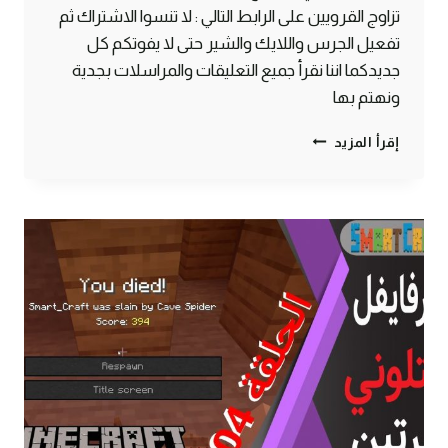
تزاوج القرويين على الرابط التالي : لا تنسوا الاشتراك ثم
تفعيل الجرس واللايك والشير حتى لا يفوتكم كل
جديدكما اننا نقرأ جميع التعليقات والمراسلات بجدية
ونهتم بها
مصنع
إقرأ المزيد
حديد
لا
نهائي
وخرافي
وبسيط
في
التحديث
الأخير
1.14
:
ماين
كرافت
#SMARTCRAFT