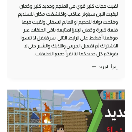
لقيت حجات كتير قوي في المنجم وحديد كتير وكمان
ليقيت اتنين سباونر عناكب واكتشفت مكان للسلايم
وفتحت بوابة للجحيم او العالم السفلي ولقيت فيها
قلعة كبيرة وكمان البلازا لمتابعة باقي الحلقات عبر
موقعنا أضغط على الرابط التالي :سرفايفل لا تنسوا
الاشتراك ثم تفعيل الجرس واللايك والشير حتى لا
يفوتكم كل جديدكما اننا نقرأ جميع التعليقات…
الحلقة
إقرأ المزيد
#5
جهزت
المنجم
وفتحت
بوابة
للجحيم
–
سرفايفل
(1.14.4)
ماين