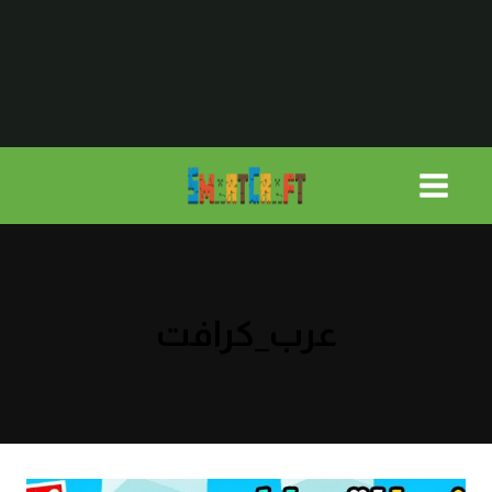
لتجاوز
لى
لمحتوى
عرب_كرافت