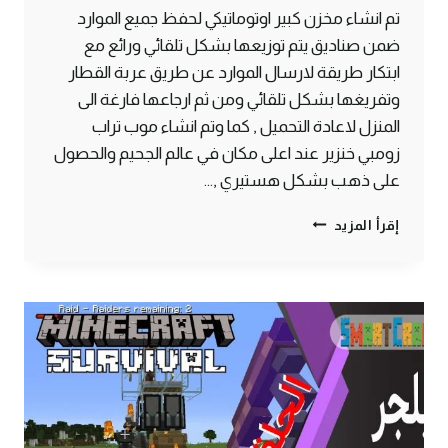
تم انشاء مخزن كبير اوتوماتيكي لحفظ جميع الموارد
ضمن صناديق يتم توزيعها بشكل تلقائي ورائع مع
ابتكار طريقة لارسال الموارد عن طريق عربة القطار
وتفريغها بشكل تلقائي ومن ثم ارجاعها فارغة الى
المنزل لاعادة التحميل , كما وتم انشاء موب تراب
زومبي خنزير عند اعلى مكان في عالم الجحيم والحصول
على ذهب بشكل هستيري ,…
الحلقة
إقرأ المزيد
#10
مخزن
اوتوماتيكي
وموب
تراب
زومبي
خنزير
–
سرفايفل
(1.14.4)