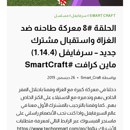
SMARTCRAFT
|
سرفايفل
|
مسلسل
الحلقة #8 معركة طاحنه ضد
الغزاة واستقبال مشترك
جديد – سرفايفل (1.14.4)
ماين كرافت #SmartCraft
بواسطة
Smart_Craft
26 ديسمبر، 2019
دخلنا في معركة كبيرة مع الغزاة وقمنا باحتلال المقر
الخاص بهم وتدميره مع الاستيلاء على الكنز الخاص
بهم , كما وقمنا بالترحيب بالمشترك الأول معنا في
عالم السيرفايفل واذا كنت تحب الأنضمام راسلني على
ماسنجر الفيسبوك عبر الرابط التالي لمعرفة متطلبات
الأشتراك :https://www.techonmart.com/go/3g8u