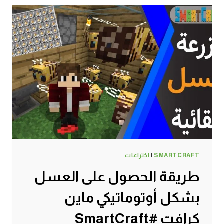
تصنع
الجيت
باك
عشان
تطير
–
موارد
جديدة
اسطورية
MINECRAFT
!!
😍
🔥
SMARTCRAFT
|
اختراعات
طريقة الحصول على العسل
بشكل أوتوماتيكي ماين
كرافت #SmartCraft