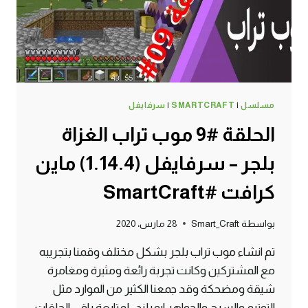
ماين
كرافت
#SMARTCRAFT
مسلسل
|
SMARTCRAFT
|
سرفايفل
الحلقة #9 موب تراب الغزاة
بلجر – سرفايفل (1.14.4) ماين
كرافت #SmartCraft
بواسطة
Smart_Craft
28 مارس، 2020
تم انشاء موب تراب بلجر بشكل مختلف وقمنا بتجريبه
مع المشتركين وكانت تجربة رائعة ومثيرة ومغامرة
شيقة ومضحكة وقد جمعنا الكثير من الموارد مثل
التوتيم والسرج والجواهر ايمرلند . لمتابعة باقي الحلقات