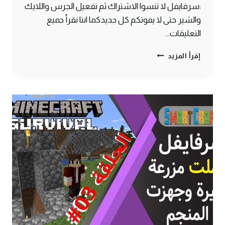
:سرفايفل لا تنسوا الاشتراك ثم تفعيل الجرس واللايك
والشير حتى لا يفوتكم كل جديدكما اننا نقرأ جميع
التعليقات…
الحلقة
إقرأ المزيد
#4
لقيت
معركة
سكليتون
وانا
بستكشف
المنجم
–
سرفايفل
(1.14.4)
ماين
كرافت
#SMARTCRAFT