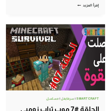
فتح
إقرأ المزيد
باب
الإشتراك
في
عالم
السيرفايفل
لسمارت
كرافت
ماين
كرافت
#SMARTCRAFT
SMARTCRAFT
|
سرفايفل
|
مسلسل
الحلقة #7 موب تراب زومبي