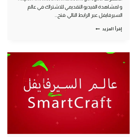
و لمشاهدة الفيديو التقديمي للاشتراك في عالم
السيرفايفل عبر الرابط التالي :فتح…
الحلقة
إقرأ المزيد
#8
معركة
طاحنه
ضد
الغزاة
واستقبال
مشترك
جديد
–
سرفايفل
(1.14.4)
ماين
كرافت
#SMARTCRAFT