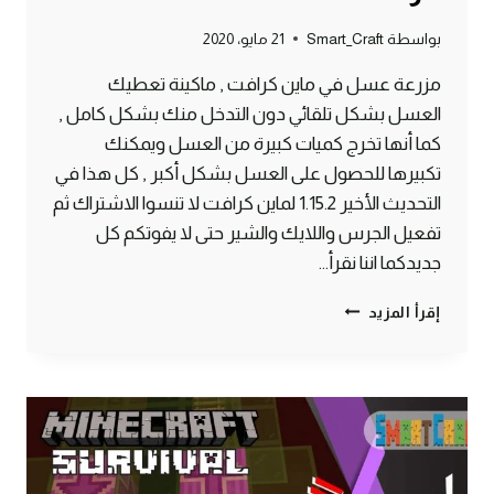
بواسطة
Smart_Craft
21 مايو، 2020
مزرعة عسل في ماين كرافت , ماكينة تعطيك
العسل بشكل تلقائي دون التدخل منك بشكل كامل ,
كما أنها تخرج كميات كبيرة من العسل ويمكنك
تكبيرها للحصول على العسل بشكل أكبر , كل هذا في
التحديث الأخير 1.15.2 لماين كرافت لا تنسوا الاشتراك ثم
تفعيل الجرس واللايك والشير حتى لا يفوتكم كل
جديدكما اننا نقرأ…
طريقة
إقرأ المزيد
الحصول
على
العسل
بشكل
أوتوماتيكي
ماين
كرافت
#SMARTCRAFT