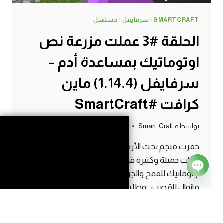
SMARTCRAFT
|
سرفايفل
|
مسلسل
الحلقة #3 عملت مزرعة نص
اوتوماتيك بمساعدة أدم –
سرفايفل (1.14.4) ماين
كرافت #SmartCraft
بواسطة
Smart_Craft
6 أكتوبر، 2019
حفرت منجم تحت الأرض واكتشفت منجم كبير وفيه
حجات جميلة وكتيرة قوي , وعملت مزرعة نص
اوتوماتيك للقمح والجزر والبطاطس , وكمان مزرعة
Open
مانوال للقصب , وطلب مساعة من اخويا ادم علشان
chaty
يكون في انجازات اكتر واحداث اكتر في الفيديو . لمتابعة
باقي الحلقات عبر موقعنا أضغط على الرابط التالي