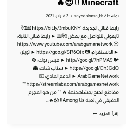
Minecraft !! 😍🔥
بواسطة
sayedalonso_bh
2 فبراير، 2021
رابط قناتي الجديدة: https://bit.ly/3mbuKNY 💌🥰
تابعوني لنتواصل مع بعض 🥰💌 ► رابط قناتي الثانية:
😍 https://www.youtube.com/arabgamenetwork
► الانستغرام: 📷 https://goo.gl/SR6Qfx ► تويتر:
🐦 http://goo.gl/7hPMA9 ► فيس بوك: 🔄
https://goo.gl/Oh3CdQ ► سناب شات: 👻
ArabGameNetwork ► الدعم المادي: 💵
https://streamlabs.com/arabgamesnetwork “”
مقاطع انصح بمشاهدتها: 🔥 “” من هو المجرم
الحقيقي في لعبة Among Us !! 😱🔥…
ماين
إقرأ المزيد
كرافت
مودات
:كيف