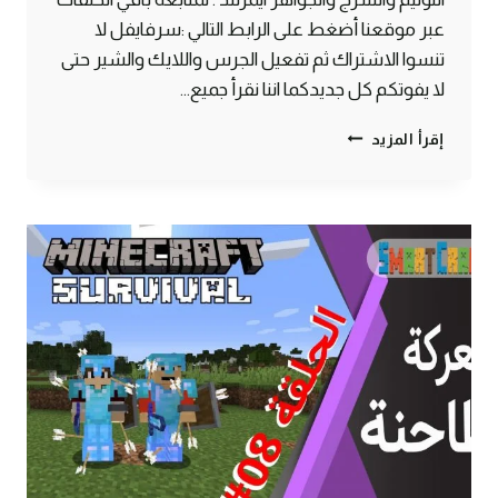
عبر موقعنا أضغط على الرابط التالي :سرفايفل لا
تنسوا الاشتراك ثم تفعيل الجرس واللايك والشير حتى
لا يفوتكم كل جديدكما اننا نقرأ جميع…
الحلقة
إقرأ المزيد
#9
موب
تراب
الغزاة
بلجر
–
سرفايفل
(1.14.4)
ماين
كرافت
#SMARTCRAFT