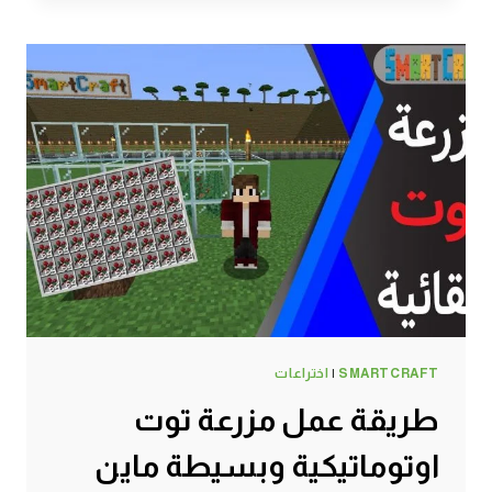
موب
تراب
زومبي
ودايموند
وسحر
وسلايم
وصبار
–
سرفايفل
(1.14.4)
ماين
كرافت
#SMARTCRAFT
SMARTCRAFT
|
اختراعات
طريقة عمل مزرعة توت
اوتوماتيكية وبسيطة ماين