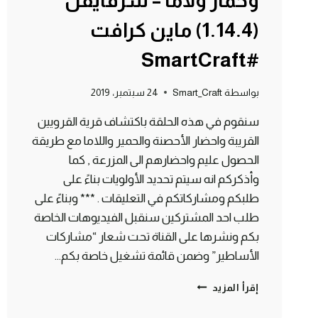
وحمار ولاما – سرفايفل
(1.14.4) ماين كرافت
#SmartCraft
بواسطة
Smart_Craft
24 سبتمبر، 2019
سنقوم في هذه الحلقة باكتشاف قرية القرويين
القريبة واحضار الأحصنة والحمير واللاما مع طريقة
الحصول عليم واحضارهم الى المزرعة , كما
وأذكركم انه سيتم تحديد الأولويات بناءً على
طلبكم ومشاركاتكم في التعليقات . *** وبناءً على
طلب احد المشتركين سنقبل الفيديوهات الخاصة
بكم ونشرها على القناة تحت شعار “مشاركات
الأساطير” وضمن قائمة تشغيل خاصة بكم…
الحلقة
إقرأ المزيد
#2
اكتشاف