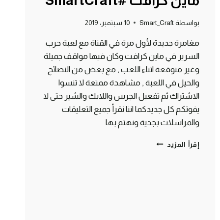
ماين كرافت #SmartCraft
بواسطة
Smart_Craft
10 سبتمبر، 2019
مغامرة جديدة لأول مرة في القناة مع لعبة حرب
السرير في ماين كرافت وكان فيها مواقف جميلة
وغير متوقعة اثناء اللعب , مع بعض من النصائح
والحيل في اللعبة , مشاهدة ممتعة لا تنسوا
الاشتراك ثم تفعيل الجرس واللايك والشير حتى لا
يفوتكم كل جديدكما اننا نقرأ جميع التعليقات
والمراسلات بجدية ونهتم بها
حرب
إقرأ المزيد
السرير
في
مغامرة
جديدة
لأول
مرة
على