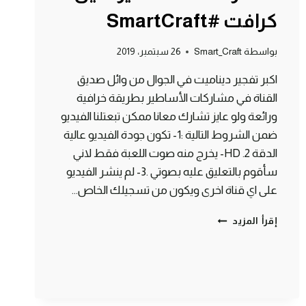
كرافت #SmartCraft
بواسطة
Smart_Craft
26 سبتمبر، 2019
اكبر تفجير ديناميت في الجوال من وائل صديق
القناة في مشاركات الأساطير بطريقة خرافية
ورائعة ولو عايز تشارك معانا ممكن تبعتلنا الفيديو
ضمن الشروط التالية :1- تكون جودة الفيديو عالية
الدقة HD .2- يخرج منه صوت اللعبة فقط لاني
سأقوم بالتعليق عليه بصوتي .3- لم ينشر الفيديو
على اي قناة اخرى ويكون من تسجيلك الخاص…
اكبر
إقرأ المزيد
تفجير
في
الجوال
من
مشاركات
الأساطير