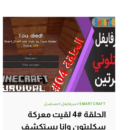
SMARTCRAFT
|
سرفايفل
|
مسلسل
الحلقة #4 لقيت معركة
سكليتون وانا بستكشف