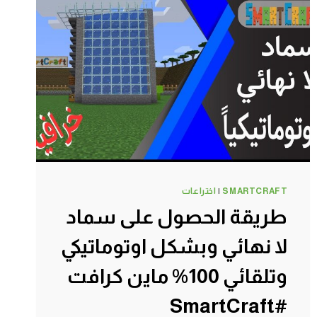
ماين
كرافت
#SMARTCRAFT
SMARTCRAFT
|
اختراعات
طريقة الحصول على سماد
لا نهائي وبشكل اوتوماتيكي
وتلقائي 100% ماين كرافت
#SmartCraft