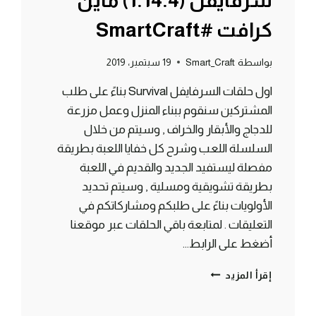
سرفايفل (1.14.4) ماين
كرافت #SmartCraft
بواسطة
Smart_Craft
19 سبتمبر، 2019
اول حلقات السرفايفل Survival بناءً على طلب
المشتركين سنقوم ببناء المنزل وعمل مزرعة
للدجاج والأبقار والخراف , وسيتم من خلال
السلسلة اللعب وشرح كل خفايا اللعبة بطريقة
مفصلة ليستفيد الجديد والقديم في اللعبة
بطريقة تشويقية ومسلية , وسيتم تحديد
الأولويات بناءً على طلبكم ومشاركاتكم في
التعليقات . لمتابعة باقي الحلقات عبر موقعنا
أضغط على الرابط…
الحلقة
إقرأ المزيد
#1
البداية