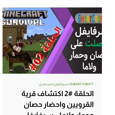
معركة
سكليتون
وانا
بستكشف
المنجم
–
سرفايفل
(1.14.4)
ماين
كرافت
#SMARTCRAFT
SMARTCRAFT
|
سرفايفل
|
مسلسل
الحلقة #2 اكتشاف قرية
القرويين واحضار حصان