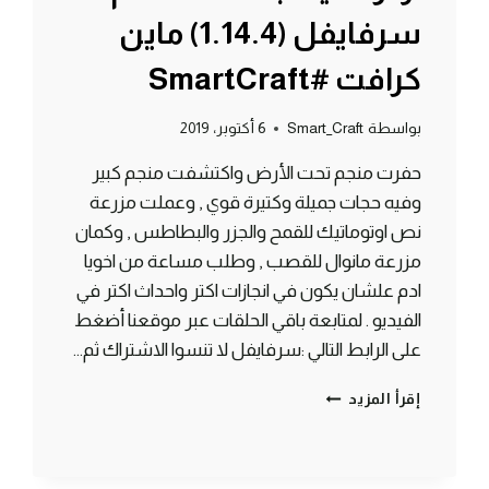
سرفايفل (1.14.4) ماين
كرافت #SmartCraft
بواسطة
Smart_Craft
6 أكتوبر، 2019
حفرت منجم تحت الأرض واكتشفت منجم كبير
وفيه حجات جميلة وكتيرة قوي , وعملت مزرعة
نص اوتوماتيك للقمح والجزر والبطاطس , وكمان
مزرعة مانوال للقصب , وطلب مساعة من اخويا
ادم علشان يكون في انجازات اكتر واحداث اكتر في
الفيديو . لمتابعة باقي الحلقات عبر موقعنا أضغط
على الرابط التالي :سرفايفل لا تنسوا الاشتراك ثم…
الحلقة
إقرأ المزيد
#3
عملت
مزرعة
نص