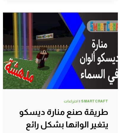
قرية
القرويين
واحضار
حصان
وحمار
ولاما
–
سرفايفل
(1.14.4)
ماين
كرافت
#SMARTCRAFT
SMARTCRAFT
|
اختراعات
طريقة صنع منارة ديسكو
يتغير الوانها بشكل رائع