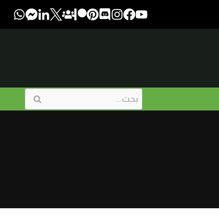
البحث
عن: