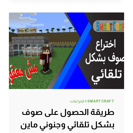
بناء
المنزل
وتربية
دجاج
وبقر
وخراف
–
سرفايفل
(1.14.4)
ماين
كرافت
#SMARTCRAFT
SMARTCRAFT
|
اختراعات
طريقة الحصول على صوف
بشكل تلقائي وجنوني ماين