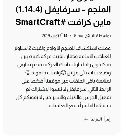
المنجم – سرفايفل (1.14.4)
ماين كرافت #SmartCraft
بواسطة
Smart_Craft
14 أكتوبر، 2019
عملت استكشاف للمنجم انا وادم ولقيت 2 سباونر
للعناكب السامه وكمان لقيت عركة كبيرة بين
سكليتون ولما حاولت افك العركة بينهم قتلوني
وضيعت اشيائي مرتين 🙁ولقيت دايموند 🙂
لمتابعة باقي الحلقات عبر موقعنا أضغط على
الرابط التالي :سرفايفل لا تنسوا الاشتراك ثم
تفعيل الجرس واللايك والشير حتى لا يفوتكم كل
جديدكما اننا نقرأ جميع التعليقات…
الحلقة
إقرأ المزيد
#4
لقيت