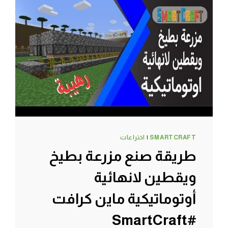
ماين
كرافت
#SMARTCRAFT
SMARTCRAFT
|
اختراعات
طريقة صنع مزرعة بطيخ
ويقطين لانهائية
أوتوماتيكية ماين كرافت
#SmartCraft