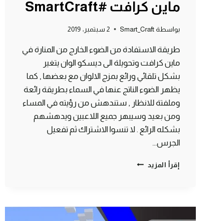
ماين كرافت #SmartCraft
بواسطة
Smart_Craft
2 سبتمبر، 2019
طريقة الاستفادة من الضوء الخارج من المنارة في
ماين كرافت وتحويلة الى ديسكو الوان يتغير
بشكل تلقائي ورائع بمزج الالوان مع بعضها , كما
يظهر الضوء الناتج عنها في السماء بطريقة رائعة
وملفتة للانظار , ستندهش من رؤيته في المساء
ومن بعيد وسيبهر جميع اللاعبين ويدهشهم
بشكله الرائع . لا تنسوا الاشتراك ثم تفعيل
الجرس…
طريقة
إقرأ المزيد
صنع
منارة
ديسكو
يتغير
الوانها