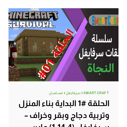
اوتوماتيك
بمساعدة
أدم
–
سرفايفل
(1.14.4)
ماين
كرافت
#SMARTCRAFT
SMARTCRAFT
|
سرفايفل
|
مسلسل
الحلقة #1 البداية بناء المنزل
وتربية دجاج وبقر وخراف –