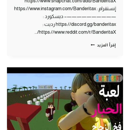
https://www.snapchat.com/add/BanderitaX
إنستقرام : https://www.instagram.com/Banderitax
——————————– ديسكورد :
https://discord.gg/banderitax رديت :
https://www.reddit.com/r/BanderitaX/…
ماين
إقرأ المزيد
كرافت
بلوك
الحظ
:
ون
بلوك
|
MINECRAFT
ONE
LUCKY
BLOCK