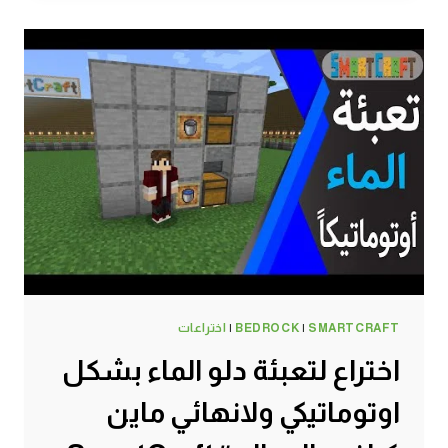
خطير
يصل
لمسافات
بعيدة
في
ماين
كرافت
الجوال
#SMARTCRAFT
SMARTCRAFT
|
BEDROCK
|
اختراعات
اختراع لتعبئة دلو الماء بشكل
اوتوماتيكي ولانهائي ماين