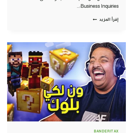
Business Inquiries:…
ماين
إقرأ المزيد
كرافت
بلوك
الحظ
#2:
النحس
النهائي
|
MINECRAFT
ONE
LUCKY
BLOCK
BANDERITAX