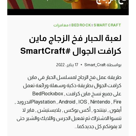
SMARTCRAFT
|
BEDROCK
|
مغامرات
لعبة الحبار فخ الزجاج ماين
كرافت الجوال #SmartCraft
بواسطة
Smart_Craft
17 يناير، 2022
طريقة عمل فخ الزجاج لمسلسل الحبار في ماين
كرافت الجوال بطريقة ذكية وسهلة ورائعة تعمل
على جميع نسخ ماين كرافت BedRockxbox ,
Playstation , Android , IOS , Nintendo , Fireاندرويد ,
أيفون , نينتندو , أكس بوكس , بلايستيشن , فاير لا
تنسوا الاشتراك ثم تفعيل الجرس واللايك والشير حتى
لا يفوتكم كل جديدكما…