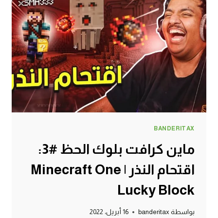
غير
متوقع
😧
|
MINECRAFT
ONE
LUCKY
BLOCK
BANDERITAX
ماين كرافت بلوك الحظ #3:
اقتحام النذر | Minecraft One
Lucky Block
بواسطة
banderitax
16 أبريل، 2022