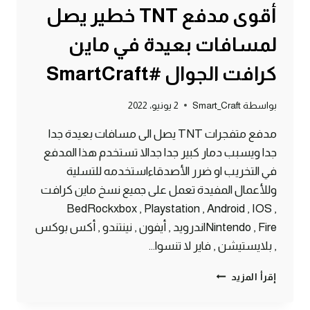
أقوى مدفع TNT خطير يصل
لمسافات بعيدة في ماين
كرافت الجوال #SmartCraft
بواسطة
Smart_Craft
2 يونيو، 2022
مدفع متفجرات TNT يصل الى مسافات بعيدة جدا
جدا ويسبب دمار كبير جدا جدالا تستخدم هذا المدفع
في التخريب او ضرر الأصدقاءاستخدمه للتسلية
وللأعمال المفيدة تعمل على جميع نسخ ماين كرافت
BedRockxbox , Playstation , Android , IOS ,
Nintendo , Fireاندرويد , أيفون , نينتندو , أكس بوكس
, بلايستيشن , فاير لا تنسوا…
أقوى
إقرأ المزيد
مدفع
TNT