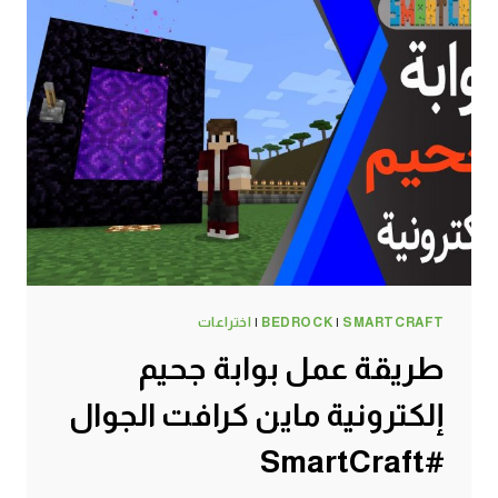
لتسخين
الطعام
ماين
كرافت
الجوال
#SMARTCRAFT
SMARTCRAFT
|
BEDROCK
|
اختراعات
طريقة عمل بوابة جحيم
إلكترونية ماين كرافت الجوال
#SmartCraft