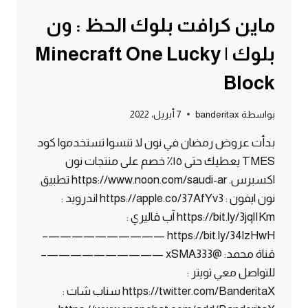
ماين كرافت بلوك الحظ : ون
بلوك | Minecraft One Lucky
Block
بواسطة
banderitax
7 أبريل، 2022
بدأت عروض رمضان في نون لا تنسوا تستخدموا كود
TMES يعطيك حتى ١٥٪؜ خصم على منتجات نون
اكسبرس. https://www.noon.com/saudi-ar تطبيق
نون ايفون : https://apple.co/37AfYv3 اندرويد :
https://bit.ly/3jqlIKm آب قاليري :
https://bit.ly/34lzHwH ——————————–
قناة محمد: @xSMA333 ——————————–
للتواصل معي تويتر :
https://twitter.com/BanderitaX سناب شات :