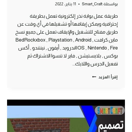
بواسطة
Smart_Craft
11 يناير، 2022
طريقة عمل بوابة نذر إلكترونية تعمل بطريقة
إحترافية ويمكن إيقافها أو تشغيلها في أي وقت عن
طريق مفتاح للتشغيل والإيقاف تعمل على جميع نسخ
ماين كرافت BedRockxbox , Playstation , Android ,
IOS , Nintendo , Fireاندرويد , أيفون , نينتندو , أكس
بوكس , بلايستيشن , فاير لا تنسوا الاشتراك ثم
تفعيل الجرس واللايك…
طريقة
إقرأ المزيد
عمل
بوابة
جحيم
إلكترونية
ماين
كرافت
الجوال
#SMARTCRAFT