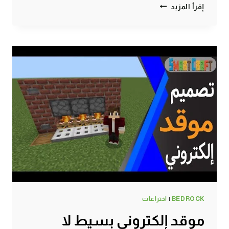
لعبة
إقرأ المزيد
الحبار
فخ
الزجاج
ماين
كرافت
الجوال
#SMARTCRAFT
BEDROCK
|
اختراعات
موقد إلكتروني بسيط لا