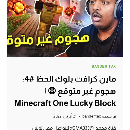
كرافت
الجوال
#SMARTCRAFT
BANDERITAX
ماين كرافت بلوك الحظ #4:
هجوم غير متوقع 😧 |
Minecraft One Lucky Block
بواسطة
banderitax
21 أبريل، 2022
قناة محمد: @xSMA333 للتواصل معي تويتر :