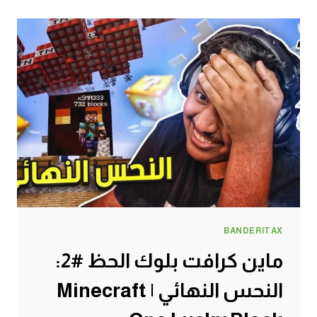
الحظ
#3:
اقتحام
النذر
|
MINECRAFT
ONE
LUCKY
BLOCK
BANDERITAX
ماين كرافت بلوك الحظ #2:
النحس النهائي | Minecraft