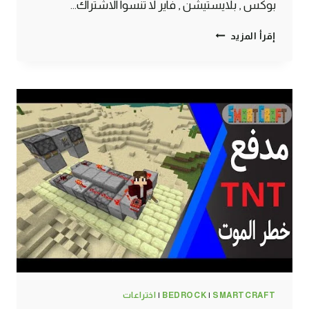
بوكس , بلايستيشن , فاير لا تنسوا الاشتراك…
طريقة
إقرأ المزيد
الحصول
على
بلوك
الضفادع
المضيء
بشكل
تلقائي
في
ماين
كرافت
الجوال
#SMARTCRAFT
SMARTCRAFT
|
BEDROCK
|
اختراعات