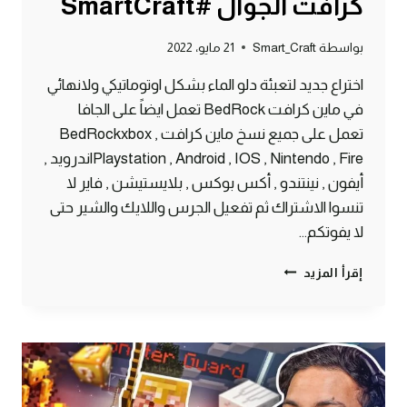
كرافت الجوال #SmartCraft
بواسطة
Smart_Craft
21 مايو، 2022
اختراع جديد لتعبئة دلو الماء بشكل اوتوماتيكي ولانهائي
في ماين كرافت BedRock تعمل ايضاً على الجافا
تعمل على جميع نسخ ماين كرافت BedRockxbox ,
Playstation , Android , IOS , Nintendo , Fireاندرويد ,
أيفون , نينتندو , أكس بوكس , بلايستيشن , فاير لا
تنسوا الاشتراك ثم تفعيل الجرس واللايك والشير حتى
لا يفوتكم…
اختراع
إقرأ المزيد
لتعبئة
دلو
الماء
بشكل
اوتوماتيكي
ولانهائي
ماين