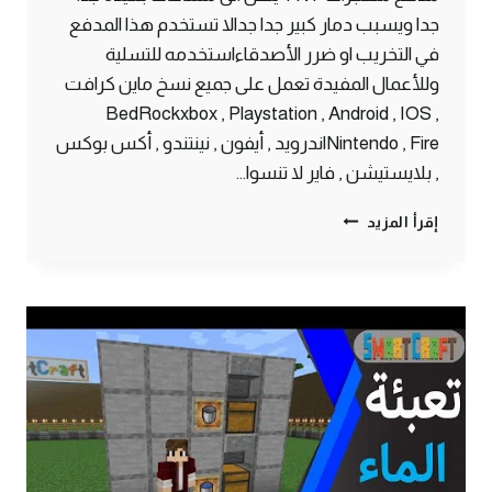
جدا ويسبب دمار كبير جدا جدالا تستخدم هذا المدفع
في التخريب او ضرر الأصدقاءاستخدمه للتسلية
وللأعمال المفيدة تعمل على جميع نسخ ماين كرافت
BedRockxbox , Playstation , Android , IOS ,
Nintendo , Fireاندرويد , أيفون , نينتندو , أكس بوكس
, بلايستيشن , فاير لا تنسوا…
أقوى
إقرأ المزيد
مدفع
TNT
خطير
يصل
لمسافات
بعيدة
في
ماين
كرافت
الجوال
#SMARTCRAFT