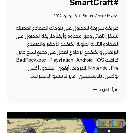
#SmartCraft
بواسطة
Smart_Craft
16 يونيو، 2022
طريقة سريقة للحصول على بلوكات الضفادع المضيئه
بشكل تلقائي وغير محدود وأيضاً طريقة الحصول على
الضفادع الثلاثة الملونة الضفدع الأخضر والضفدع
البرتقالي والضفدع الرمادي تعمل على جميع نسخ ماين
كرافت BedRockxbox , Playstation , Android , IOS
, Nintendo , Fireاندرويد , أيفون , نينتندو , أكس
بوكس , بلايستيشن , فاير لا تنسوا الاشتراك…
طريقة
إقرأ المزيد
الحصول
على
بلوك
الضفادع
المضيء
بشكل
تلقائي