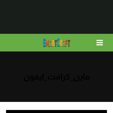
لتجاوز
لى
لمحتوى
ماين_كرافت_ايفون