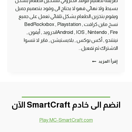
طريقة تصميم موقد الكتروني لتسخين الطعام بشكل
بسيط ولا نهائي فهو لا يحتاج الى وقود بتصميم جميل
ويقوم بتخزين الطعام بشكل تلقائي تعمل على جميع
نسخ ماين كرافت BedRockxbox , Playstation ,
Android , IOS , Nintendo , Fireاندرويد , أيفون ,
نينتندو , أكس بوكس , بلايستيشن , فاير لا تنسوا
الاشتراك ثم تفعيل…
موقد
إقرأ المزيد
إلكتروني
بسيط
لا
نهائي
لتسخين
الطعام
انضم الى خادم SmartCraft الآن
ماين
كرافت
الجوال
Play.MC-SmartCraft.com
#SMARTCRAFT