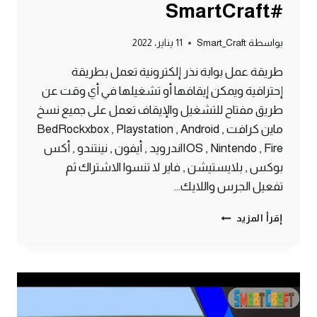
#SmartCraft
بواسطة
Smart_Craft
11 يناير، 2022
طريقة عمل بوابة نذر إلكترونية تعمل بطريقة
إحترافية ويمكن إيقافها أو تشغيلها في أي وقت عن
طريق مفتاح للتشغيل والإيقاف تعمل على جميع نسخ
ماين كرافت BedRockxbox , Playstation , Android ,
IOS , Nintendo , Fireاندرويد , أيفون , نينتندو , أكس
بوكس , بلايستيشن , فاير لا تنسوا الاشتراك ثم
تفعيل الجرس واللايك…
طريقة
إقرأ المزيد
عمل
بوابة
جحيم
إلكترونية
ماين
كرافت