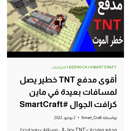
في
ماين
كرافت
الجوال
#SMARTCRAFT
SMARTCRAFT
|
BEDROCK
|
اختراعات
أقوى مدفع TNT خطير يصل
لمسافات بعيدة في ماين
كرافت الجوال #SmartCraft
بواسطة
Smart_Craft
2 يونيو، 2022
مدفع متفجرات TNT يصل الى مسافات بعيدة جدا