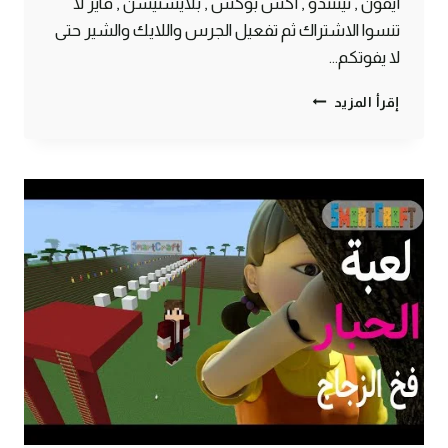
أيفون , نينتندو , أكس بوكس , بلايستيشن , فاير لا
تنسوا الاشتراك ثم تفعيل الجرس واللايك والشير حتى
لا يفوتكم…
اختراع
إقرأ المزيد
لتعبئة
دلو
الماء
بشكل
اوتوماتيكي
ولانهائي
ماين
كرافت
الجوال
#SMARTCRAFT