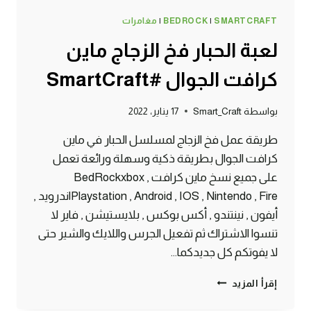
SMARTCRAFT
|
BEDROCK
|
مغامرات
لعبة الحبار فخ الزجاج ماين
كرافت الجوال #SmartCraft
بواسطة
Smart_Craft
17 يناير، 2022
طريقة عمل فخ الزجاج لمسلسل الحبار في ماين
كرافت الجوال بطريقة ذكية وسهلة ورائعة تعمل
على جميع نسخ ماين كرافت BedRockxbox ,
Playstation , Android , IOS , Nintendo , Fireاندرويد ,
أيفون , نينتندو , أكس بوكس , بلايستيشن , فاير لا
تنسوا الاشتراك ثم تفعيل الجرس واللايك والشير حتى
لا يفوتكم كل جديدكما…
لعبة
إقرأ المزيد
الحبار
فخ