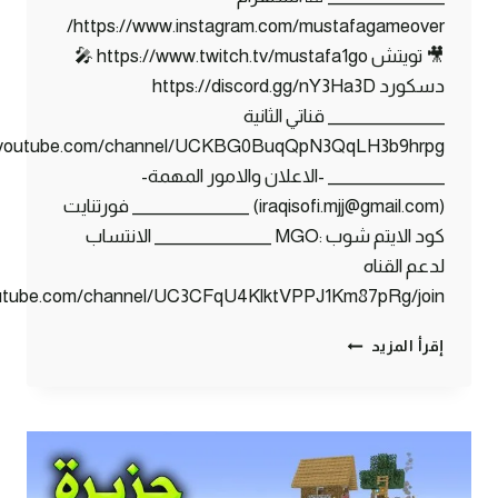
https://www.instagram.com/mustafagameover/
🎥 تويتش https://www.twitch.tv/mustafa1go 🎤
دسكورد https://discord.gg/nY3Ha3D
_______________ قناتي الثانية
w.youtube.com/channel/UCKBG0BuqQpN3QqLH3b9hrpg
_______________ -الاعلان والامور المهمة-
(iraqisofi.mjj@gmail.com) _______________ فورتنايت
كود الايتم شوب :MGO _______________ الانتساب
لدعم القناه
outube.com/channel/UC3CFqU4KlktVPPJ1Km87pRg/join
سكاي
إقرأ المزيد
بلوك
#6
زواج
القرويين
!!