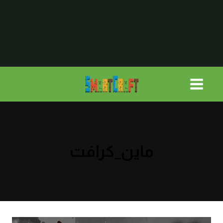
لتجاوز
لى
لمحتوى
ماين_كرافت