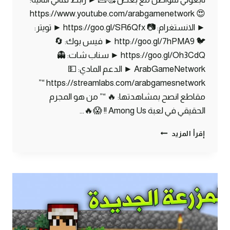
😍 https://www.youtube.com/arabgamenetwork
► الانستغرام: 📷 https://goo.gl/SR6Qfx ► تويتر:
🐦 http://goo.gl/7hPMA9 ► فيس بوك: 🔄
https://goo.gl/Oh3CdQ ► سناب شات: 👻
ArabGameNetwork ► الدعم المادي: 💵
https://streamlabs.com/arabgamesnetwork “”
مقاطع انصح بمشاهدتها: 🔥 “” من هو المجرم
الحقيقي في لعبة Among Us !! 😱🔥…
ماين
إقرأ المزيد
كرافت
مودات
:
رجعت
اغراضي
الثمينة
اخيراً
|
MINECRAFT