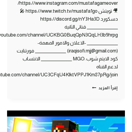
https://www.instagram.com/mustafagameover/
🎥 تويتش https://www.twitch.tv/mustafa1go 🎤
دسكورد https://discord.gg/nY3Ha3D
_______________ قناتي الثانية
w.youtube.com/channel/UCKBG0BuqQpN3QqLH3b9hrpg
_______________ -الاعلان والامور المهمة-
(iraqisofi.mjj@gmail.com) _______________ فورتنايت
كود الايتم شوب :MGO _______________ الانتساب
لدعم القناه
outube.com/channel/UC3CFqU4KlktVPPJ1Km87pRg/join
سكاي
إقرأ المزيد
بلوك
#4
بناء
موب
تراب
اسطوري
!!؟