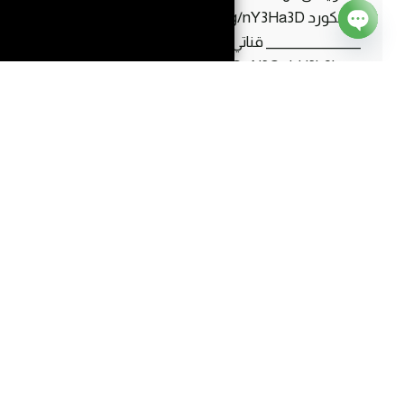
دسكورد https://discord.gg/nY3Ha3D
_______________ قناتي الثانية
Open
w.youtube.com/channel/UCKBG0BuqQpN3QqLH3b9hrpg
chaty
_______________ -الاعلان والامور المهمة-
(iraqisofi.mjj@gmail.com) _______________ فورتنايت
كود الايتم شوب :MGO _______________ الانتساب
لدعم القناه
outube.com/channel/UC3CFqU4KlktVPPJ1Km87pRg/join
سكاي
إقرأ المزيد
بلوك
#3
سوينا
مزرعه
جديده
ولكن
…