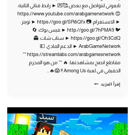
تابعوني لنتواصل مع بعض 🥰💌 ► رابط قناتي الثانية:
😍 https://www.youtube.com/arabgamenetwork
► الانستغرام: 📷 https://goo.gl/SR6Qfx ► تويتر:
🐦 http://goo.gl/7hPMA9 ► فيس بوك: 🔄
https://goo.gl/Oh3CdQ ► سناب شات: 👻
ArabGameNetwork ► الدعم المادي: 💵
https://streamlabs.com/arabgamesnetwork “”
مقاطع انصح بمشاهدتها: 🔥 “” من هو المجرم
الحقيقي في لعبة Among Us !! 😱🔥…
ماين
إقرأ المزيد
كرافت
مودات
:
صنعت
المكنسة
العجيبة
|
MINECRAFT