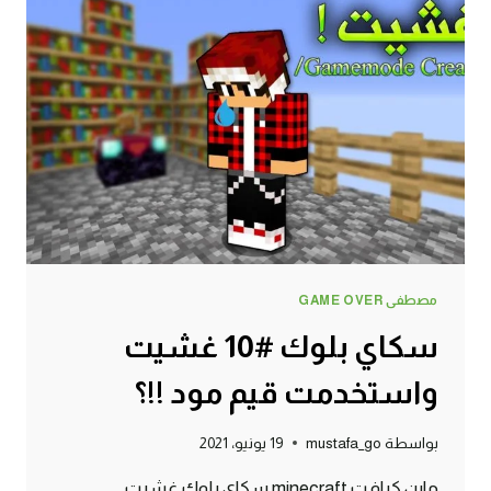
النذر
!!؟
مصطفى GAME OVER
سكاي بلوك #10 غشيت
واستخدمت قيم مود !!؟
بواسطة
mustafa_go
19 يونيو، 2021
ماين كرافت minecraft سكاي بلوك غشيت