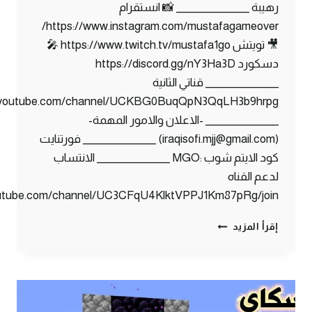
رهيبة _______________ 📸 انستقرام
https://www.instagram.com/mustafagameover/
🎥 تويتش https://www.twitch.tv/mustafa1go 🎤
دسكورد https://discord.gg/nY3Ha3D
_______________ قناتي الثانية
w.youtube.com/channel/UCKBG0BuqQpN3QqLH3b9hrpg
_______________ -الاعلان والامور المهمة-
(iraqisofi.mjj@gmail.com) _______________ فورتنايت
كود الايتم شوب :MGO _______________ الانتساب
لدعم القناه
outube.com/channel/UC3CFqU4KlktVPPJ1Km87pRg/join
سكاي
إقرأ المزيد
بلوك
#8
حصلنا
موارد
رهيبة
!!؟