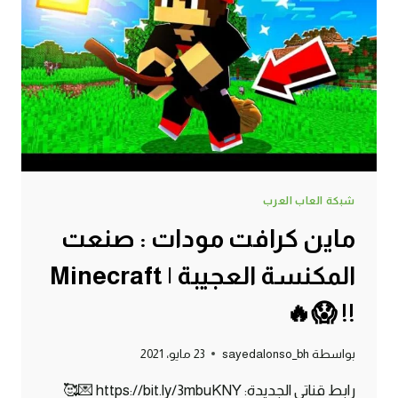
شبكة العاب العرب
ماين كرافت مودات : صنعت
المكنسة العجيبة | Minecraft
!! 😱🔥
بواسطة
sayedalonso_bh
23 مايو، 2021
رابط قناتي الجديدة: https://bit.ly/3mbuKNY 💌🥰