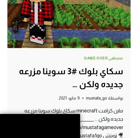
!!
😱
🔥
مصطفى GAME OVER
سكاي بلوك #3 سوينا مزرعه
جديده ولكن …
بواسطة
mustafa_go
9 مايو، 2021
ماين كرافت minecraft سكاي بلوك سوينا مزرعه
جديده ولكن … _______________ 📸 انستقرام
https://www.instagram.com/mustafagameover/
🎥 تويتش https://www.twitch.tv/mustafa1go 🎤