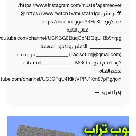
https://www.instagram.com/mustafagameover/
🎥 تويتش https://www.twitch.tv/mustafa1go 🎤
دسكورد https://discord.gg/nY3Ha3D
_______________ قناتي الثانية
w.youtube.com/channel/UCKBG0BuqQpN3QqLH3b9hrpg
_______________ -الاعلان والامور المهمة-
(iraqisofi.mjj@gmail.com) _______________ فورتنايت
كود الايتم شوب :MGO _______________ الانتساب
لدعم القناه
outube.com/channel/UC3CFqU4KlktVPPJ1Km87pRg/join
سكاي
إقرأ المزيد
بلوك
#5
سافرنا
للجزيرة
البعيدة
!!؟