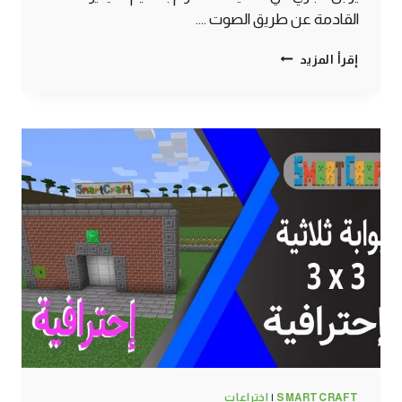
القادمة عن طريق الصوت ….
طريقة
إقرأ المزيد
الحصول
على
صوف
بشكل
تلقائي
وجنوني
ماين
كرافت
#SMARTCRAFT
SMARTCRAFT
|
اختراعات