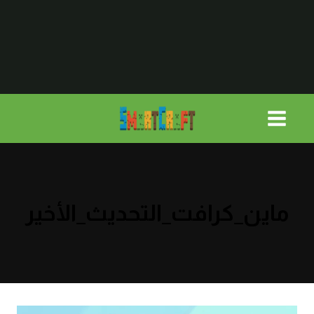
لتجاوز
لى
لمحتوى
ماين_كرافت_التحديث_الأخير