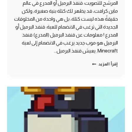
المرشح للتصويت: قنفذ البرميل أو المدرع في عالم
ماين كرافت، قد يظهر لك كتلة بنية صغيرة، ولكن
حقيقةً هذه ليست كتلة، بل هي واحدة من المخلوقات
الجديدة التي ترغب في الانضمام للعبة: قنفذ البرميل أو
المدرع ! معلومات عن قنفذ البرميل (المدرع) قنفذ
البرميل هو موب جديد يرغب في الانضمام إلى لعبة
Minecraft. يعيش قنفذ البرميل…
مخلوق
إقرأ المزيد
المدرع
او
قنفذ
البرميل
في
ماين
كرافت