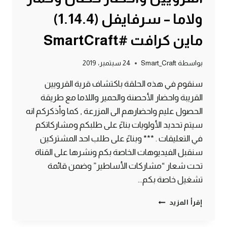
ولاما – سرفايفل (1.14.4)
ماين كرافت #SmartCraft
بواسطة
Smart_Craft
24 سبتمبر، 2019
سنقوم في هذه الحلقة باكتشاف قرية القرويين
القريبة واحضار الأحصنة والحمير واللاما مع طريقة
الحصول عليم واحضارهم الى المزرعة , كما وأذكركم انه
سيتم تحديد الأولويات بناءً على طلبكم ومشاركاتكم
في التعليقات . *** وبناءً على طلب احد المشتركين
سنقبل الفيديوهات الخاصة بكم ونشرها على القناة
تحت شعار “مشاركات الأساطير” وضمن قائمة
تشغيل خاصة بكم…
الحلقة
إقرأ المزيد
#2
اكتشاف