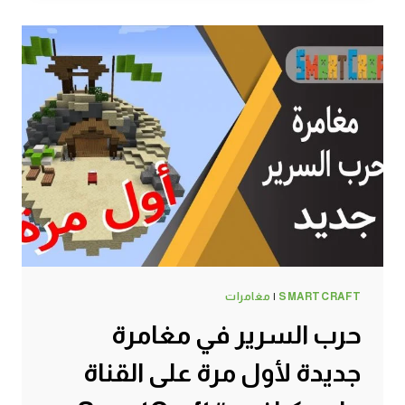
قرية
القرويين
واحضار
حصان
وحمار
ولاما
–
سرفايفل
(1.14.4)
ماين
كرافت
#SMARTCRAFT
SMARTCRAFT
|
مغامرات
حرب السرير في مغامرة
جديدة لأول مرة على القناة