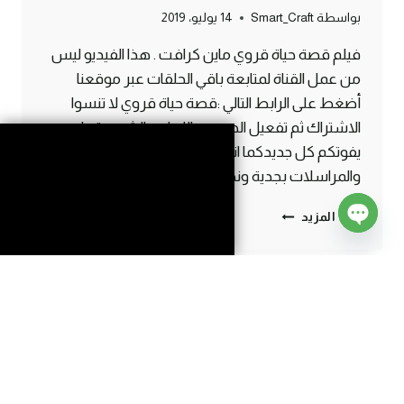
بواسطة
Smart_Craft
14 يوليو، 2019
فيلم قصة حياة قروي ماين كرافت . هذا الفيديو ليس
من عمل القناة لمتابعة باقي الحلقات عبر موقعنا
أضغط على الرابط التالي :قصة حياة قروي لا تنسوا
الاشتراك ثم تفعيل الجرس واللايك والشير حتى لا
يفوتكم كل جديدكما اننا نقرأ جميع التعليقات
والمراسلات بجدية ونهتم بها
مسلسل
إقرأ المزيد
قصة
Open
حياة
chaty
قروي
–
End of content
الحلقة
الثانية
ماين
كرافت
#SMARTCRAFT