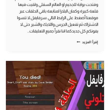
وفتحت بوابة للجحيم او العالم السفلي ولقيت فيها
قلعة كبيرة وكمان البلازا لمتابعة باقي الحلقات عبر
موقعنا أضغط على الرابط التالي :سرفايفل لا تنسوا
الاشتراك ثم تفعيل الجرس واللايك والشير حتى لا
يفوتكم كل جديدكما اننا نقرأ جميع التعليقات…
الحلقة
إقرأ المزيد
#5
جهزت
المنجم
وفتحت
بوابة
للجحيم
–
سرفايفل
(1.14.4)
ماين
كرافت
#SMARTCRAFT