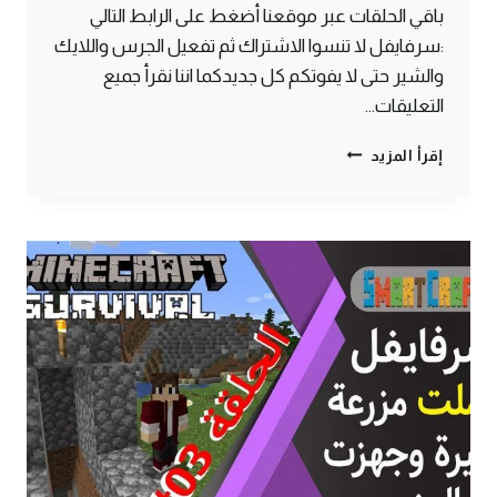
باقي الحلقات عبر موقعنا أضغط على الرابط التالي
:سرفايفل لا تنسوا الاشتراك ثم تفعيل الجرس واللايك
والشير حتى لا يفوتكم كل جديدكما اننا نقرأ جميع
التعليقات…
الحلقة
إقرأ المزيد
#4
لقيت
معركة
سكليتون
وانا
بستكشف
المنجم
–
سرفايفل
(1.14.4)
ماين
كرافت
#SMARTCRAFT