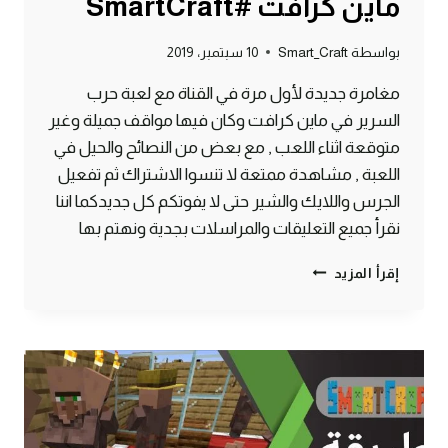
ماين كرافت #SmartCraft
بواسطة
Smart_Craft
10 سبتمبر، 2019
مغامرة جديدة لأول مرة في القناة مع لعبة حرب
السرير في ماين كرافت وكان فيها مواقف جميلة وغير
متوقعة اثناء اللعب , مع بعض من النصائح والحيل في
اللعبة , مشاهدة ممتعة لا تنسوا الاشتراك ثم تفعيل
الجرس واللايك والشير حتى لا يفوتكم كل جديدكما اننا
نقرأ جميع التعليقات والمراسلات بجدية ونهتم بها
حرب
إقرأ المزيد
السرير
في
مغامرة
جديدة
لأول
مرة
على
القناة