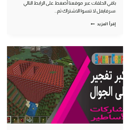
باقي الحلقات عبر موقعنا أضغط على الرابط التالي
:سرفايفل لا تنسوا الاشتراك ثم…
الحلقة
إقرأ المزيد
#3
عملت
مزرعة
نص
اوتوماتيك
بمساعدة
أدم
–
سرفايفل
(1.14.4)
ماين
كرافت
#SMARTCRAFT