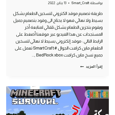
بواسطة
Smart_Craft
13 يناير، 2022
طريقة تصميم موقد الكتروني لتسخين الطعام بشكل
بسيط ولا نهائي فهو لا يحتاج الى وقود بتصميم جميل
ويقوم بتخزين الطعام بشكل تلقائي لمتابعة أخر
المستجدات عن هذا الفيديو عبر موقعنا أضغط على
الرابط التالي : موقد إلكتروني بسيط لا نهائي لتسخين
الطعام ماين كرافت الجوال #SmartCraft تعمل على
جميع نسخ ماين كرافت BedRock xbox ,…
موقد
إقرأ المزيد
إلكتروني
بسيط
لا
نهائي
لتسخين
الطعام
ماين
كرافت
الجوال