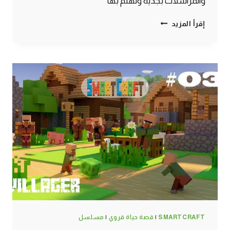
والمراسلات بجدية ونهتم بها
مسلسل
إقرأ المزيد
قصة
حياة
قروي
–
الحلقة
الخامسة
الأخيرة
ماين
كرافت
#SMARTCRAFT
SMARTCRAFT
|
قصة حياة قروي
|
مسلسل