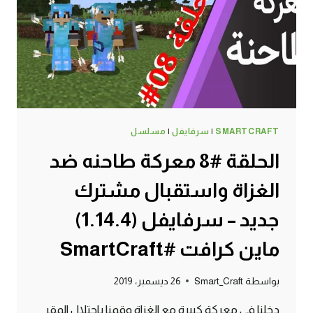
#SMARTCRAFT
SMARTCRAFT
|
سرفايفل
|
مسلسل
الحلقة #8 معركة طاحنه ضد
الغزاة واستقبال مشترك
جديد – سرفايفل (1.14.4)
ماين كرافت #SmartCraft
بواسطة
Smart_Craft
26 ديسمبر، 2019
دخلنا في معركة كبيرة مع الغزاة وقمنا باحتلال المقر