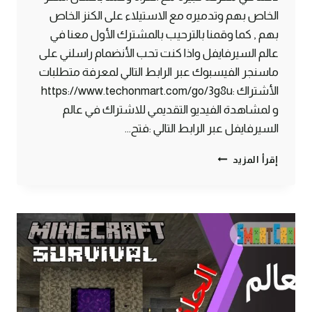
الخاص بهم وتدميره مع الاستيلاء على الكنز الخاص
بهم , كما وقمنا بالترحيب بالمشترك الأول معنا في
عالم السيرفايفل واذا كنت تحب الأنضمام راسلني على
ماسنجر الفيسبوك عبر الرابط التالي لمعرفة متطلبات
الأشتراك :https://www.techonmart.com/go/3g8u
و لمشاهدة الفيديو التقديمي للاشتراك في عالم
السيرفايفل عبر الرابط التالي :فتح…
الحلقة
إقرأ المزيد
#8
معركة
طاحنه
ضد
الغزاة
واستقبال
مشترك
جديد
–
سرفايفل