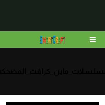
لتجاوز
لى
لمحتوى
سلسلات_ماين_كرافت_المضحكه