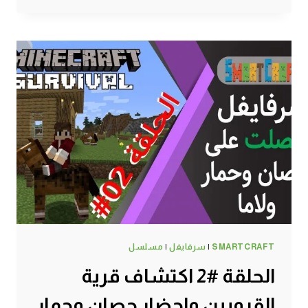
في
الجوال
من
مشاركات
الأساطير
ماين
كرافت
#SMARTCRAFT
SMARTCRAFT
|
سرفايفل
|
مسلسل
الحلقة #2 اكتشاف قرية
القرويين واحضار حصان وحمار