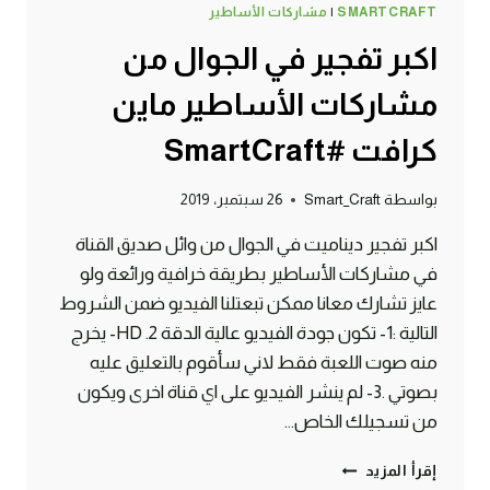
SMARTCRAFT
|
مشاركات الأساطير
اكبر تفجير في الجوال من
مشاركات الأساطير ماين
كرافت #SmartCraft
بواسطة
Smart_Craft
26 سبتمبر، 2019
اكبر تفجير ديناميت في الجوال من وائل صديق القناة
في مشاركات الأساطير بطريقة خرافية ورائعة ولو
عايز تشارك معانا ممكن تبعتلنا الفيديو ضمن الشروط
التالية :1- تكون جودة الفيديو عالية الدقة HD .2- يخرج
منه صوت اللعبة فقط لاني سأقوم بالتعليق عليه
بصوتي .3- لم ينشر الفيديو على اي قناة اخرى ويكون
من تسجيلك الخاص…
اكبر
إقرأ المزيد
تفجير