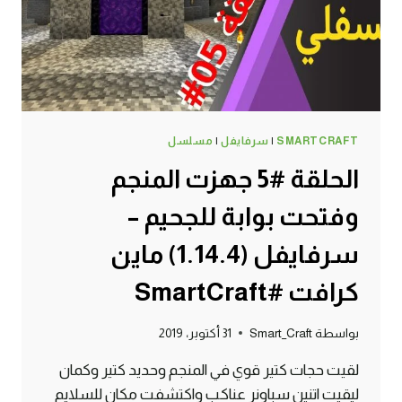
(1.14.4)
ماين
كرافت
#SMARTCRAFT
SMARTCRAFT
|
سرفايفل
|
مسلسل
الحلقة #5 جهزت المنجم
وفتحت بوابة للجحيم –
سرفايفل (1.14.4) ماين
كرافت #SmartCraft
بواسطة
Smart_Craft
31 أكتوبر، 2019
لقيت حجات كتير قوي في المنجم وحديد كتير وكمان
ليقيت اتنين سباونر عناكب واكتشفت مكان للسلايم