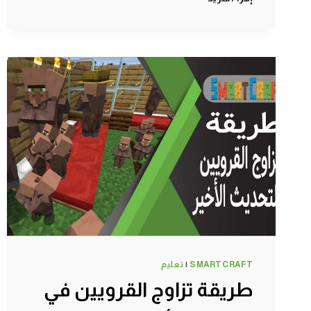
#2
اكتشاف
قرية
القرويين
واحضار
حصان
وحمار
ولاما
–
سرفايفل
(1.14.4)
ماين
كرافت
#SMARTCRAFT
SMARTCRAFT
|
تعليم
طريقة تزاوج القرويين في