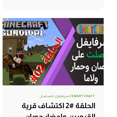
#5
جهزت
المنجم
وفتحت
بوابة
للجحيم
–
سرفايفل
(1.14.4)
ماين
كرافت
#SMARTCRAFT
SMARTCRAFT
|
سرفايفل
|
مسلسل
الحلقة #2 اكتشاف قرية
القرويين واحضار حصان