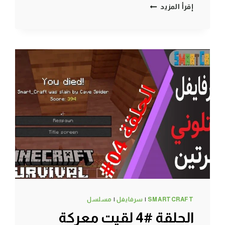
الحلقة
إقرأ المزيد
#8
معركة
طاحنه
ضد
الغزاة
واستقبال
مشترك
جديد
–
سرفايفل
(1.14.4)
ماين
كرافت
#SMARTCRAFT
SMARTCRAFT
|
سرفايفل
|
مسلسل
الحلقة #4 لقيت معركة