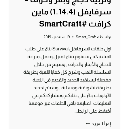
سرفايفل (1.14.4) ماين
كرافت #SmartCraft
بواسطة
Smart_Craft
19 سبتمبر، 2019
اول حلقات السرفايفل Survival بناءً على طلب
المشتركين سنقوم ببناء المنزل وعمل مزرعة
للدجاج والأبقار والخراف , وسيتم من خلال
السلسلة اللعب وشرح كل خفايا اللعبة بطريقة
مفصلة ليستفيد الجديد والقديم في اللعبة
بطريقة تشويقية ومسلية , وسيتم تحديد
الأولويات بناءً على طلبكم ومشاركاتكم في
التعليقات . لمتابعة باقي الحلقات عبر موقعنا
أضغط على الرابط…
الحلقة
إقرأ المزيد
#1