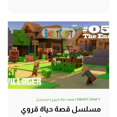
البداية
بناء
المنزل
وتربية
دجاج
وبقر
وخراف
–
سرفايفل
(1.14.4)
ماين
كرافت
#SMARTCRAFT
SMARTCRAFT
|
قصة حياة قروي
|
مسلسل
مسلسل قصة حياة قروي