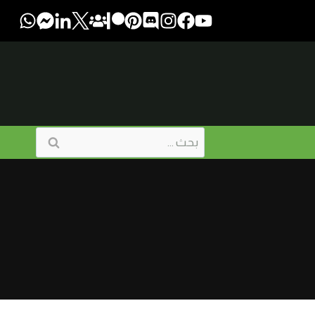
البحث
عن: