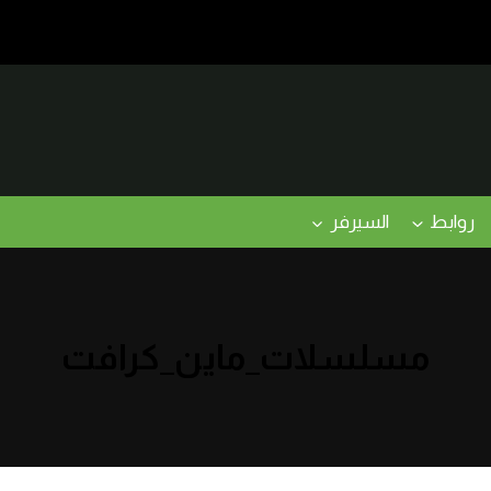
روابط
السيرفر
مسلسلات_ماين_كرافت