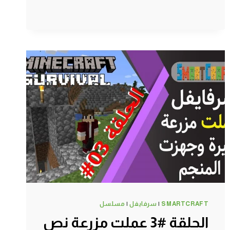
#6
تحسينات
ومعلومات
مهمه
والتجارة
مع
القرويين
–
سرفايفل
(1.14.4)
ماين
كرافت
#SMARTCRAFT
SMARTCRAFT
|
سرفايفل
|
مسلسل
الحلقة #3 عملت مزرعة نص