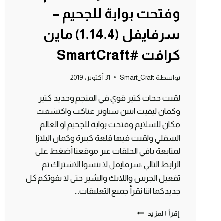
وفتحت بوابة للجحيم –
سرفايفل (1.14.4) ماين
كرافت #SmartCraft
بواسطة
Smart_Craft
31 أكتوبر، 2019
لقيت حجات كتير قوي في المنجم وحديد كتير
وكمان ليقيت اتنين سباونر عناكب واكتشفت
مكان للسلايم وفتحت بوابة للجحيم او العالم
السفلي ولقيت فيها قلعة كبيرة وكمان البلازا
لمتابعة باقي الحلقات عبر موقعنا أضغط على
الرابط التالي :سرفايفل لا تنسوا الاشتراك ثم
تفعيل الجرس واللايك والشير حتى لا يفوتكم كل
جديدكما اننا نقرأ جميع التعليقات…
الحلقة
إقرأ المزيد