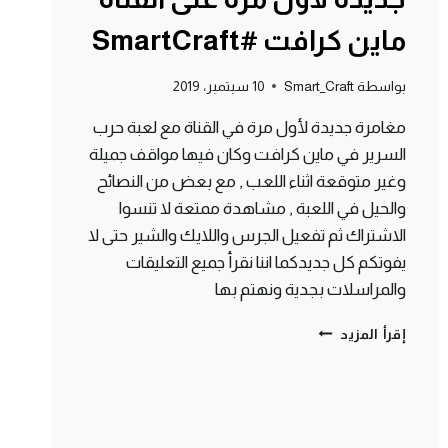
ماين كرافت #SmartCraft
بواسطة
Smart_Craft
10 سبتمبر، 2019
مغامرة جديدة لأول مرة في القناة مع لعبة حرب
السرير في ماين كرافت وكان فيها مواقف جميلة
وغير متوقعة اثناء اللعب , مع بعض من النصائح
والحيل في اللعبة , مشاهدة ممتعة لا تنسوا
الاشتراك ثم تفعيل الجرس واللايك والشير حتى لا
يفوتكم كل جديدكما اننا نقرأ جميع التعليقات
والمراسلات بجدية ونهتم بها
حرب
إقرأ المزيد
السرير
في
مغامرة
جديدة
لأول