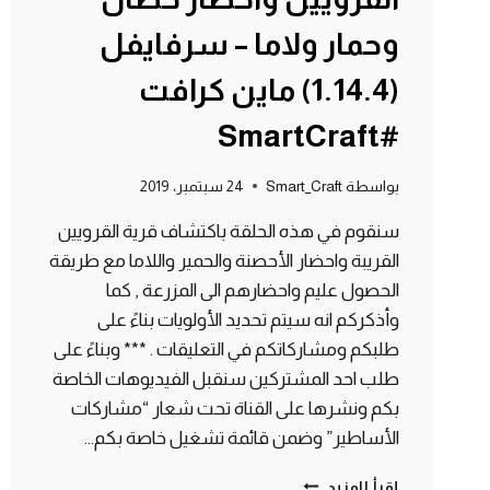
وحمار ولاما – سرفايفل
(1.14.4) ماين كرافت
#SmartCraft
بواسطة
Smart_Craft
24 سبتمبر، 2019
سنقوم في هذه الحلقة باكتشاف قرية القرويين
القريبة واحضار الأحصنة والحمير واللاما مع طريقة
الحصول عليم واحضارهم الى المزرعة , كما
وأذكركم انه سيتم تحديد الأولويات بناءً على
طلبكم ومشاركاتكم في التعليقات . *** وبناءً على
طلب احد المشتركين سنقبل الفيديوهات الخاصة
بكم ونشرها على القناة تحت شعار “مشاركات
الأساطير” وضمن قائمة تشغيل خاصة بكم…
الحلقة
إقرأ المزيد