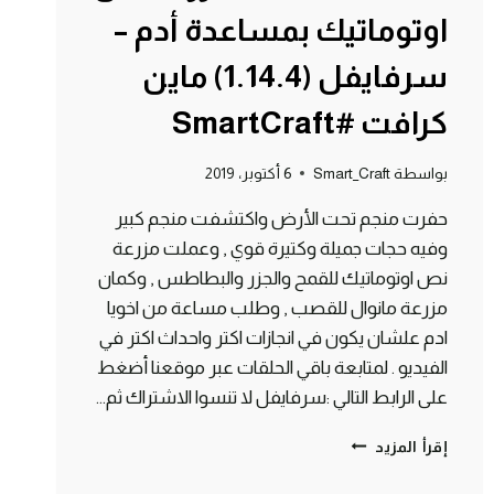
اوتوماتيك بمساعدة أدم –
سرفايفل (1.14.4) ماين
كرافت #SmartCraft
بواسطة
Smart_Craft
6 أكتوبر، 2019
حفرت منجم تحت الأرض واكتشفت منجم كبير
وفيه حجات جميلة وكتيرة قوي , وعملت مزرعة
نص اوتوماتيك للقمح والجزر والبطاطس , وكمان
مزرعة مانوال للقصب , وطلب مساعة من اخويا
ادم علشان يكون في انجازات اكتر واحداث اكتر في
الفيديو . لمتابعة باقي الحلقات عبر موقعنا أضغط
على الرابط التالي :سرفايفل لا تنسوا الاشتراك ثم…
الحلقة
إقرأ المزيد
#3
عملت