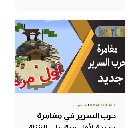
مزرعة
نص
اوتوماتيك
بمساعدة
أدم
–
سرفايفل
(1.14.4)
ماين
كرافت
#SMARTCRAFT
SMARTCRAFT
|
مغامرات
حرب السرير في مغامرة
جديدة لأول مرة على القناة