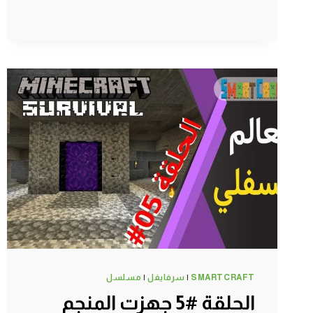
لا
نهائي
لتسخين
الطعام
ماين
كرافت
الجوال
#SMARTCRAFT
SMARTCRAFT
|
سرفايفل
|
مسلسل
الحلقة #5 جهزت المنجم