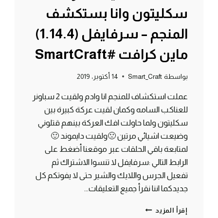
سكليتون وانا بستكشف
المنجم – سرفايفل (1.14.4)
ماين كرافت #SmartCraft
بواسطة
Smart_Craft
14 أكتوبر، 2019
عملت استكشاف للمنجم انا وادم ولقيت 2 سباونر
للعناكب السامه وكمان لقيت عركة كبيرة بين
سكليتون ولما حاولت افك العركة بينهم قتلوني
وضيعت اشيائي مرتين 🙁ولقيت دايموند 🙂
لمتابعة باقي الحلقات عبر موقعنا أضغط على
الرابط التالي :سرفايفل لا تنسوا الاشتراك ثم
تفعيل الجرس واللايك والشير حتى لا يفوتكم كل
جديدكما اننا نقرأ جميع التعليقات…
الحلقة
إقرأ المزيد