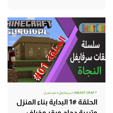
#4
لقيت
معركة
سكليتون
وانا
بستكشف
المنجم
–
سرفايفل
(1.14.4)
ماين
كرافت
#SMARTCRAFT
SMARTCRAFT
|
سرفايفل
|
مسلسل
الحلقة #1 البداية بناء المنزل
وتربية دجاج وبقر وخراف –