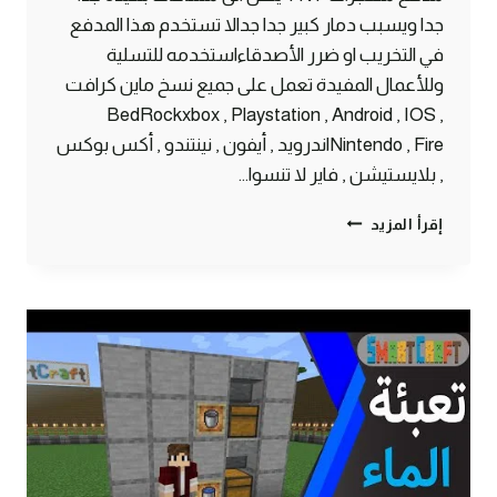
جدا ويسبب دمار كبير جدا جدالا تستخدم هذا المدفع
في التخريب او ضرر الأصدقاءاستخدمه للتسلية
وللأعمال المفيدة تعمل على جميع نسخ ماين كرافت
BedRockxbox , Playstation , Android , IOS ,
Nintendo , Fireاندرويد , أيفون , نينتندو , أكس بوكس
, بلايستيشن , فاير لا تنسوا…
أقوى
إقرأ المزيد
مدفع
TNT
خطير
يصل
لمسافات
بعيدة
في
ماين
كرافت
الجوال
#SMARTCRAFT