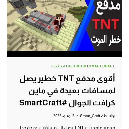
في
ماين
كرافت
الجوال
#SMARTCRAFT
SMARTCRAFT
|
BEDROCK
|
اختراعات
أقوى مدفع TNT خطير يصل
لمسافات بعيدة في ماين
كرافت الجوال #SmartCraft
بواسطة
Smart_Craft
2 يونيو، 2022
مدفع متفجرات TNT يصل الى مسافات بعيدة جدا