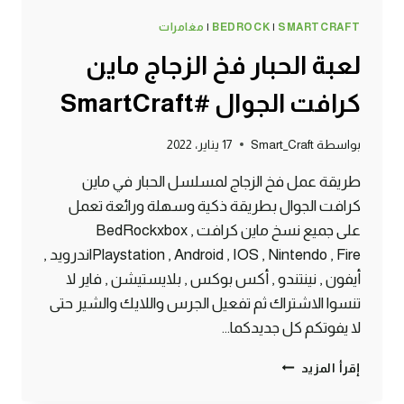
SMARTCRAFT
|
BEDROCK
|
مغامرات
لعبة الحبار فخ الزجاج ماين
كرافت الجوال #SmartCraft
بواسطة
Smart_Craft
17 يناير، 2022
طريقة عمل فخ الزجاج لمسلسل الحبار في ماين
كرافت الجوال بطريقة ذكية وسهلة ورائعة تعمل
على جميع نسخ ماين كرافت BedRockxbox ,
Playstation , Android , IOS , Nintendo , Fireاندرويد ,
أيفون , نينتندو , أكس بوكس , بلايستيشن , فاير لا
تنسوا الاشتراك ثم تفعيل الجرس واللايك والشير حتى
لا يفوتكم كل جديدكما…
لعبة
إقرأ المزيد
الحبار
فخ