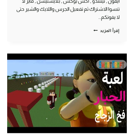
أيفون , نينتندو , أكس بوكس , بلايستيشن , فاير لا
تنسوا الاشتراك ثم تفعيل الجرس واللايك والشير حتى
لا يفوتكم…
اختراع
إقرأ المزيد
لتعبئة
دلو
الماء
بشكل
اوتوماتيكي
ولانهائي
ماين
كرافت
الجوال
#SMARTCRAFT