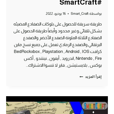
#SmartCraft
بواسطة
Smart_Craft
16 يونيو، 2022
طريقة سريقة للحصول على بلوكات الضفادع المضيئه
بشكل تلقائي وغير محدود وأيضاً طريقة الحصول على
الضفادع الثلاثة الملونة الضفدع الأخضر والضفدع
البرتقالي والضفدع الرمادي تعمل على جميع نسخ ماين
كرافت BedRockxbox , Playstation , Android , IOS
, Nintendo , Fireاندرويد , أيفون , نينتندو , أكس
بوكس , بلايستيشن , فاير لا تنسوا الاشتراك…
طريقة
إقرأ المزيد
الحصول
على
بلوك
الضفادع
المضيء
بشكل
تلقائي