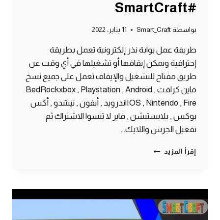
#SmartCraft
بواسطة
Smart_Craft
11 يناير، 2022
طريقة عمل بوابة نذر إلكترونية تعمل بطريقة
إحترافية ويمكن إيقافها أو تشغيلها في أي وقت عن
طريق مفتاح للتشغيل والإيقاف تعمل على جميع نسخ
ماين كرافت BedRockxbox , Playstation , Android ,
IOS , Nintendo , Fireاندرويد , أيفون , نينتندو , أكس
بوكس , بلايستيشن , فاير لا تنسوا الاشتراك ثم
تفعيل الجرس واللايك…
طريقة
إقرأ المزيد
عمل
بوابة
جحيم
إلكترونية
ماين
كرافت