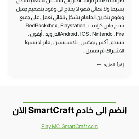
طريقة تصميم موقد الكتروني لتسخين الطعام بشكل
بسيط ولا نهائي فهو لا يحتاج الى وقود بتصميم جميل
ويقوم بتخزين الطعام بشكل تلقائي تعمل على جميع
نسخ ماين كرافت BedRockxbox , Playstation ,
Android , IOS , Nintendo , Fireاندرويد , أيفون ,
نينتندو , أكس بوكس , بلايستيشن , فاير لا تنسوا
الاشتراك ثم تفعيل…
موقد
إقرأ المزيد
إلكتروني
بسيط
لا
نهائي
لتسخين
الطعام
انضم الى خادم SmartCraft الآن
ماين
كرافت
الجوال
Play.MC-SmartCraft.com
#SMARTCRAFT