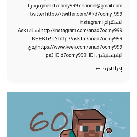
gmail d7oomy999.channel@gmail.com تويتر |
twitter https://twitter.com/#!/d7oomy_999
انستقرام | instagram
http://instagram.com/anad7oomy999 اسك | Ask
http://ask.fm/anad7oomy999 كيك | KEEK
https://www.keek.com/anad7oomy999 ايدي
البلايستيشن | ps3 ID d7oomy999HD
ماين
إقرأ المزيد
كرافت
:
ما
يحدث
في
البنوك
!
#61
|
61#