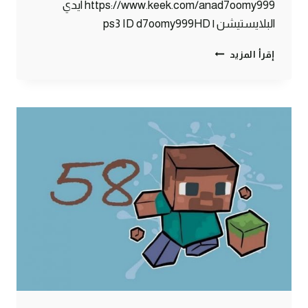
https://www.keek.com/anad7oomy999 ايدي
البلايستيشن | ps3 ID d7oomy999HD
ماين
إقرأ المزيد
كرافت
:
حصاني
الجميل
#59
|
59#
MINECRAFT
:
D7OOMY999