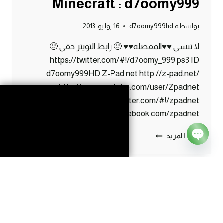
Minecraft : d7oomy999
بواسطة
d7oomy999hd
16 يوليو، 2013
لا تنسى ♥♥المفضلة♥♥ 🙂 رابط التويتر حقي 🙂
https://twitter.com/#!/d7oomy_999 ps3 ID
d7oomy999HD Z-Pad.net http://z-pad.net/
http://www.youtube.com/user/Zpadnet
https://twitter.com/#!/zpadnet
http://www.facebook.com/zpadnet
ماين
إقرأ المزيد
كرافت
Open
:
chaty
الحلقة
الرمضانية
#57
|
57#
MINECRAFT