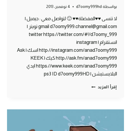
بواسطة
d7oomy999hd
4 نوفمبر، 2013
لا تنسى ♥♥المفضلة♥♥ 🙂 لتواصل معي : جيميل |
gmail d7oomy999.channel@gmail.com تويتر |
twitter https://twitter.com/#!/d7oomy_999
انستقرام | instagram
http://instagram.com/anad7oomy999 اسك | Ask
http://ask.fm/anad7oomy999 كيك | KEEK
https://www.keek.com/anad7oomy999 ايدي
البلايستيشن | ps3 ID d7oomy999HD
ماين
إقرأ المزيد
كرافت
:
بنك
دحومي999
الفرنسي
#62
|