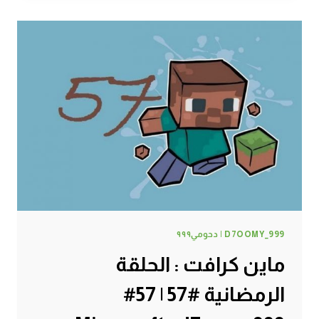
حظيرة
الدجاج
#58
|
58#
MINECRAFT
:
D7OOMY999
D7OOMY_999 | دحومي٩٩٩
ماين كرافت : الحلقة
الرمضانية #57 | 57#