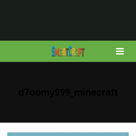
لتجاوز
لى
لمحتوى
d7oomy999_minecraft