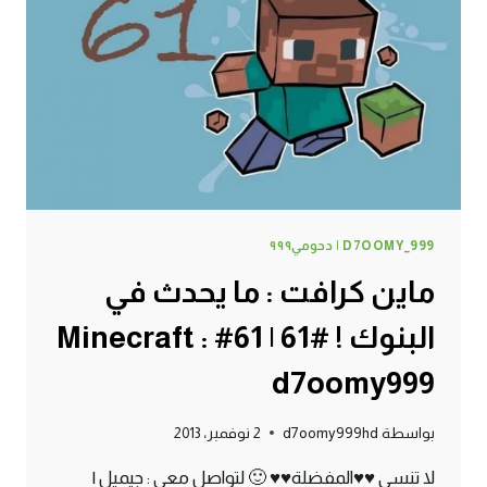
62#
MINECRAFT
:
D7OOMY999
D7OOMY_999 | دحومي٩٩٩
ماين كرافت : ما يحدث في
البنوك ! #61 | 61# Minecraft :
d7oomy999
بواسطة
d7oomy999hd
2 نوفمبر، 2013
لا تنسى ♥♥المفضلة♥♥ 🙂 لتواصل معي : جيميل |