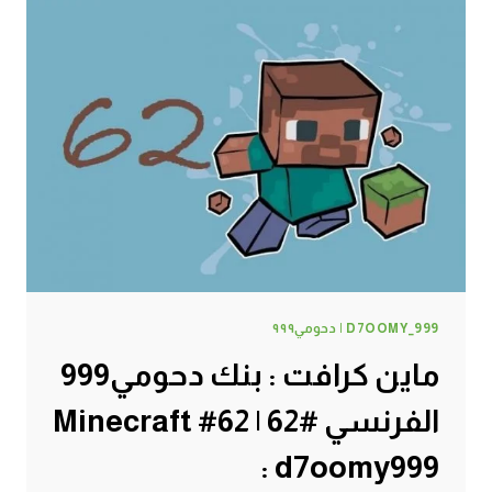
جح
بطيخ
رقي
#63
|
63#
MINECRAFT
:
D7OOMY999
D7OOMY_999 | دحومي٩٩٩
ماين كرافت : بنك دحومي999
الفرنسي #62 | 62# Minecraft
: d7oomy999