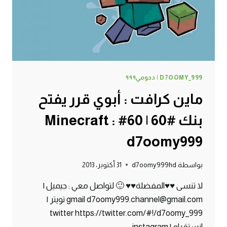
MINECRAFT
:
D7OOMY999
D7OOMY_999 | دحومي٩٩٩
ماين كرافت : أبوي قرر يفتح
بنك #60 | 60# Minecraft :
d7oomy999
بواسطة
d7oomy999hd
31 أكتوبر، 2013
لا تنسى ♥♥المفضلة♥♥ 🙂 لتواصل معي : جيميل |
gmail d7oomy999.channel@gmail.com تويتر |
twitter https://twitter.com/#!/d7oomy_999
انستقرام | instagram