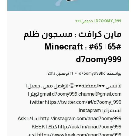
D7OOMY_999 | دحومي٩٩٩
ماين كرافت : مسجون ظلم
#65 | 65# Minecraft :
d7oomy999
بواسطة
d7oomy999hd
11 نوفمبر، 2013
لا تنسى ♥♥المفضلة♥♥ 🙂 لتواصل معي : جيميل |
gmail d7oomy999.channel@gmail.com تويتر |
twitter https://twitter.com/#!/d7oomy_999
انستقرام | instagram
http://instagram.com/anad7oomy999 اسك | Ask
http://ask.fm/anad7oomy999 كيك | KEEK
https://www.keek.com/anad7oomy999 ايدي