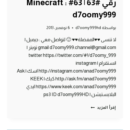
رقي #63 | 63# Minecraft :
d7oomy999
بواسطة
d7oomy999hd
6 نوفمبر، 2013
لا تنسى ♥♥المفضلة♥♥ 🙂 لتواصل معي : جيميل |
gmail d7oomy999.channel@gmail.com تويتر |
twitter https://twitter.com/#!/d7oomy_999
انستقرام | instagram
http://instagram.com/anad7oomy999 اسك | Ask
http://ask.fm/anad7oomy999 كيك | KEEK
https://www.keek.com/anad7oomy999 ايدي
البلايستيشن | ps3 ID d7oomy999HD
ماين
إقرأ المزيد
كرافت
:
حبحب