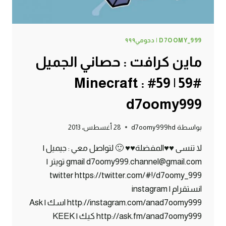
D7OOMY_999 | دحومي٩٩٩
ماين كرافت : حصاني الجميل
#59 | 59# Minecraft :
d7oomy999
بواسطة
d7oomy999hd
28 أغسطس، 2013
لا تنسى ♥♥المفضلة♥♥ 🙂 لتواصل معي : جيميل |
gmail d7oomy999.channel@gmail.com تويتر |
twitter https://twitter.com/#!/d7oomy_999
انستقرام | instagram
http://instagram.com/anad7oomy999 اسك | Ask
http://ask.fm/anad7oomy999 كيك | KEEK