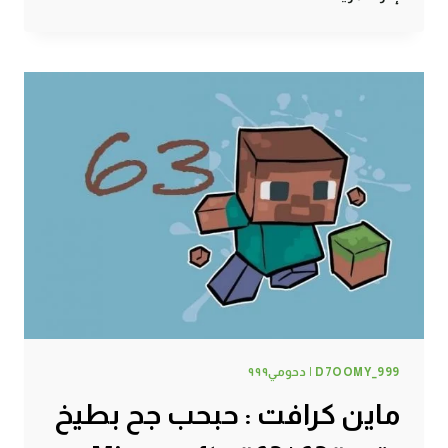
كرافت
:
أسرار
السجون
#64
|
64#
MINECRAFT
:
D7OOMY999
D7OOMY_999 | دحومي٩٩٩
ماين كرافت : حبحب جح بطيخ