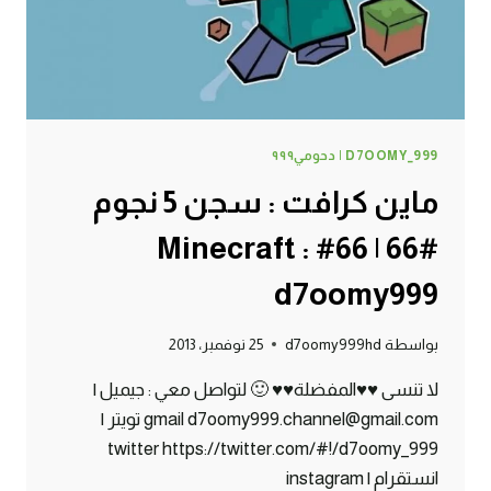
D7OOMY999
D7OOMY_999 | دحومي٩٩٩
ماين كرافت : سجن 5 نجوم
#66 | 66# Minecraft :
d7oomy999
بواسطة
d7oomy999hd
25 نوفمبر، 2013
لا تنسى ♥♥المفضلة♥♥ 🙂 لتواصل معي : جيميل |
gmail d7oomy999.channel@gmail.com تويتر |
twitter https://twitter.com/#!/d7oomy_999
انستقرام | instagram