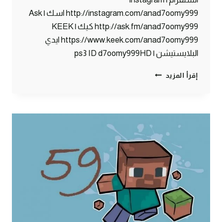
http://instagram.com/anad7oomy999 اسك | Ask
http://ask.fm/anad7oomy999 كيك | KEEK
https://www.keek.com/anad7oomy999 ايدي
البلايستيشن | ps3 ID d7oomy999HD
ماين
إقرأ المزيد
كرافت
:
أبوي
قرر
يفتح
بنك
#60
|
60#
MINECRAFT
:
D7OOMY999