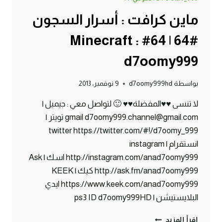
ماين كرافت : أسرار السجون
#64 | 64# Minecraft :
d7oomy999
بواسطة
d7oomy999hd
9 نوفمبر، 2013
لا تنسى ♥♥المفضلة♥♥ 🙂 لتواصل معي : جيميل |
gmail d7oomy999.channel@gmail.com تويتر |
twitter https://twitter.com/#!/d7oomy_999
انستقرام | instagram
http://instagram.com/anad7oomy999 اسك | Ask
http://ask.fm/anad7oomy999 كيك | KEEK
https://www.keek.com/anad7oomy999 ايدي
البلايستيشن | ps3 ID d7oomy999HD
ماين
إقرأ المزيد