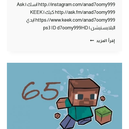
http://instagram.com/anad7oomy999 اسك | Ask
http://ask.fm/anad7oomy999 كيك | KEEK
https://www.keek.com/anad7oomy999 ايدي
البلايستيشن | ps3 ID d7oomy999HD
ماين
إقرأ المزيد
كرافت
:
سجن
5
نجوم
#66
|
66#
MINECRAFT
:
D7OOMY999