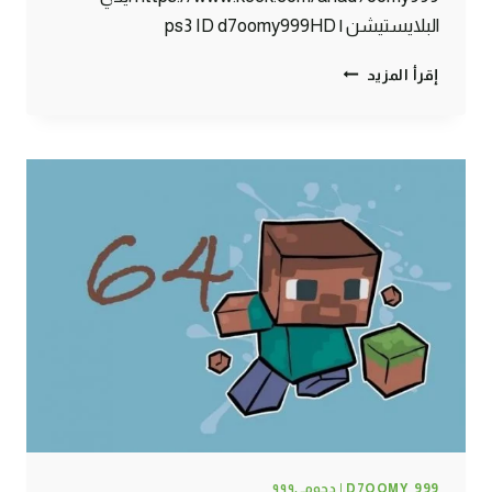
البلايستيشن | ps3 ID d7oomy999HD
ماين
إقرأ المزيد
كرافت
:
مسجون
ظلم
#65
|
65#
MINECRAFT
:
D7OOMY999
D7OOMY_999 | دحومي٩٩٩