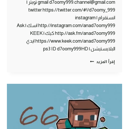
gmail d7oomy999.channel@gmail.com تويتر |
twitter https://twitter.com/#!/d7oomy_999
انستقرام | instagram
http://instagram.com/anad7oomy999 اسك | Ask
http://ask.fm/anad7oomy999 كيك | KEEK
https://www.keek.com/anad7oomy999 ايدي
البلايستيشن | ps3 ID d7oomy999HD
ماين
إقرأ المزيد
كرافت
:
زومبي
في
حارتنا
!!
#67
|
67#
MINECRAFT
: