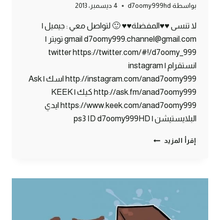
بواسطة
d7oomy999hd
4 ديسمبر، 2013
لا تنسى ♥♥المفضلة♥♥ 🙂 لتواصل معي : جيميل |
gmail d7oomy999.channel@gmail.com تويتر |
twitter https://twitter.com/#!/d7oomy_999
انستقرام | instagram
http://instagram.com/anad7oomy999 اسك | Ask
http://ask.fm/anad7oomy999 كيك | KEEK
https://www.keek.com/anad7oomy999 ايدي
البلايستيشن | ps3 ID d7oomy999HD
ماين
إقرأ المزيد
كرافت
:
حملت
العار
:)
#68
|