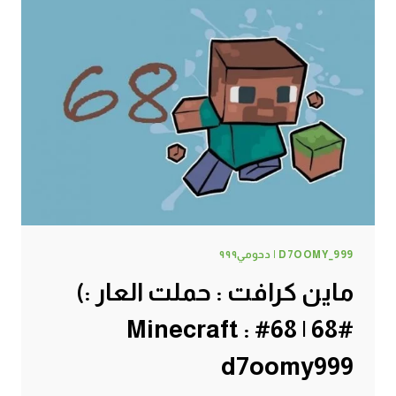
D7OOMY_999 | دحومي٩٩٩
ماين كرافت : حملت العار :)
#68 | 68# Minecraft :
d7oomy999