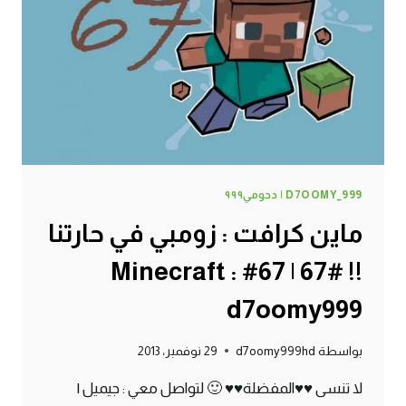
68#
MINECRAFT
:
D7OOMY999
D7OOMY_999 | دحومي٩٩٩
ماين كرافت : زومبي في حارتنا
!! #67 | 67# Minecraft :
d7oomy999
بواسطة
d7oomy999hd
29 نوفمبر، 2013
لا تنسى ♥♥المفضلة♥♥ 🙂 لتواصل معي : جيميل |