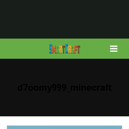
لتجاوز
لى
لمحتوى
d7oomy999_minecraft