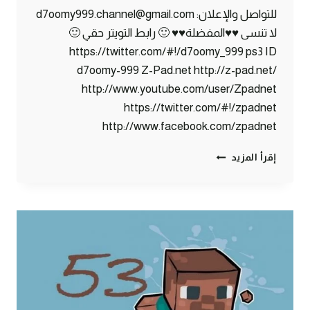
للتواصل والإعلان: d7oomy999.channel@gmail.com
لا تنسى ♥♥المفضلة♥♥ 🙂 رابط التويتر حقي 🙂
https://twitter.com/#!/d7oomy_999 ps3 ID
d7oomy-999 Z-Pad.net http://z-pad.net/
http://www.youtube.com/user/Zpadnet
https://twitter.com/#!/zpadnet
http://www.facebook.com/zpadnet
ماين
إقرأ المزيد
كرافت
:
الخطوة
الأخيرة
!
#54
|
54#
MINECRAFT
: