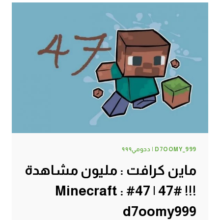
الموت
هههههه
#48
|
48#
MINECRAFT
:
D7OOMY999
D7OOMY_999 | دحومي٩٩٩
ماين كرافت : مليون مشاهدة
!!! #47 | 47# Minecraft :
d7oomy999