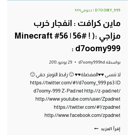
D7OOMY_999 | دحومي٩٩٩
ماين كرافت : انفجار خرب
مزاجي :( ! #56 | 56# Minecraft
: d7oomy999
بواسطة
d7oomy999hd
29 يونيو، 2013
لا تنسى ♥♥المفضلة♥♥ 🙂 رابط التويتر حقي 🙂
https://twitter.com/#!/d7oomy_999 ps3 ID
d7oomy-999 Z-Pad.net http://z-pad.net/
http://www.youtube.com/user/Zpadnet
https://twitter.com/#!/zpadnet
http://www.facebook.com/zpadnet
ماين
إقرأ المزيد
كرافت