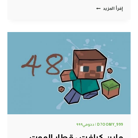
ماين
إقرأ المزيد
كرافت
:
صحاب
السوء
ضحكوا
عليا
#52
|
52#
MINECRAFT
:
D7OOMY999
D7OOMY_999 | دحومي٩٩٩
ماين كرافت : قطار الموت