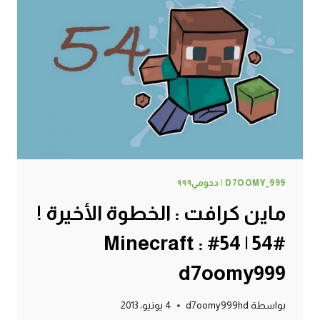
!
#55
|
55#
MINECRAFT
:
D7OOMY999
D7OOMY_999 | دحومي٩٩٩
ماين كرافت : الخطوة الأخيرة !
#54 | 54# Minecraft :
d7oomy999
بواسطة
d7oomy999hd
4 يونيو، 2013