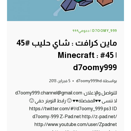
D7OOMY_999 | دحومي٩٩٩
ماين كرافت : شاي حليب #45
| 45# Minecraft :
d7oomy999
بواسطة
d7oomy999hd
5 فبراير، 2013
للتواصل والإعلان: d7oomy999.channel@gmail.com
لا تنسى ♥♥المفضلة♥♥ 🙂 رابط التويتر حقي 🙂
https://twitter.com/#!/d7oomy_999 ps3 ID
d7oomy-999 Z-Pad.net http://z-pad.net/
http://www.youtube.com/user/Zpadnet