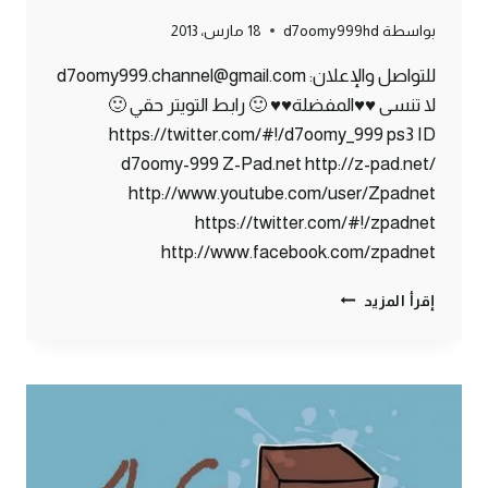
بواسطة
d7oomy999hd
18 مارس، 2013
للتواصل والإعلان: d7oomy999.channel@gmail.com
لا تنسى ♥♥المفضلة♥♥ 🙂 رابط التويتر حقي 🙂
https://twitter.com/#!/d7oomy_999 ps3 ID
d7oomy-999 Z-Pad.net http://z-pad.net/
http://www.youtube.com/user/Zpadnet
https://twitter.com/#!/zpadnet
http://www.facebook.com/zpadnet
ماين
إقرأ المزيد
كرافت
:
مليون
مشاهدة
!!!
#47
|
47#