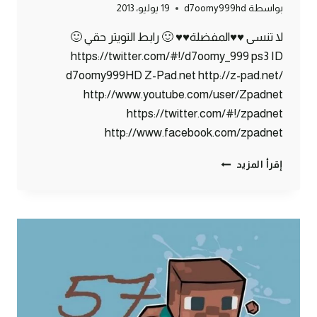
بواسطة
d7oomy999hd
19 يوليو، 2013
لا تنسى ♥♥المفضلة♥♥ 🙂 رابط التويتر حقي 🙂
https://twitter.com/#!/d7oomy_999 ps3 ID
d7oomy999HD Z-Pad.net http://z-pad.net/
http://www.youtube.com/user/Zpadnet
https://twitter.com/#!/zpadnet
http://www.facebook.com/zpadnet
ماين
إقرأ المزيد
كرافت
:
حظيرة
الدجاج
#58
|
58#
MINECRAFT
:
D7OOMY999