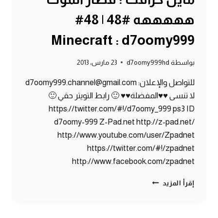
هههههه #48 | 48#
Minecraft : d7oomy999
بواسطة
d7oomy999hd
23 مارس، 2013
للتواصل والإعلان: d7oomy999.channel@gmail.com
لا تنسى ♥♥المفضلة♥♥ 🙂 رابط التويتر حقي 🙂
https://twitter.com/#!/d7oomy_999 ps3 ID
d7oomy-999 Z-Pad.net http://z-pad.net/
http://www.youtube.com/user/Zpadnet
https://twitter.com/#!/zpadnet
http://www.facebook.com/zpadnet
ماين
إقرأ المزيد
كرافت
:
قطار