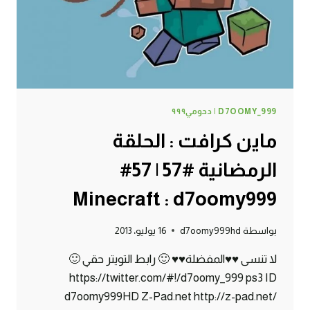
D7OOMY_999 | دحومي٩٩٩
ماين كرافت : الحلقة
الرمضانية #57 | 57#
Minecraft : d7oomy999
بواسطة
d7oomy999hd
16 يوليو، 2013
لا تنسى ♥♥المفضلة♥♥ 🙂 رابط التويتر حقي 🙂
https://twitter.com/#!/d7oomy_999 ps3 ID
d7oomy999HD Z-Pad.net http://z-pad.net/