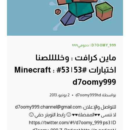
D7OOMY999
D7OOMY_999 | دحومي٩٩٩
ماين كرافت : وخللللصنا
اختبارات #53 | 53# Minecraft :
d7oomy999
بواسطة
d7oomy999hd
2 يونيو، 2013
للتواصل والإعلان: d7oomy999.channel@gmail.com
لا تنسى ♥♥المفضلة♥♥ 🙂 رابط التويتر حقي 🙂
https://twitter.com/#!/d7oomy_999 ps3 ID