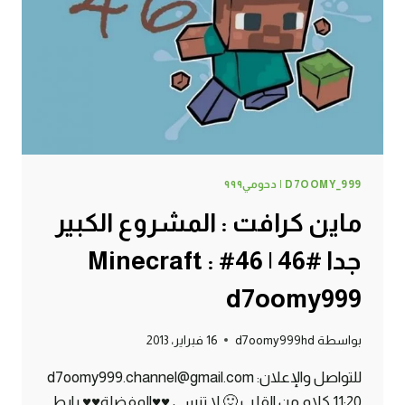
MINECRAFT
:
D7OOMY999
D7OOMY_999 | دحومي٩٩٩
ماين كرافت : المشروع الكبير
جدا #46 | 46# Minecraft :
d7oomy999
بواسطة
d7oomy999hd
16 فبراير، 2013
للتواصل والإعلان: d7oomy999.channel@gmail.com
11:20 كلام من القلب 🙂 لا تنسى ♥♥المفضلة♥♥ رابط