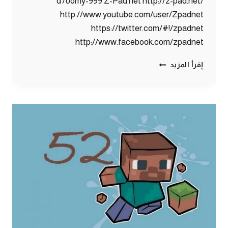
d7oomy-999 Z-Pad.net http://z-pad.net/
http://www.youtube.com/user/Zpadnet
https://twitter.com/#!/zpadnet
http://www.facebook.com/zpadnet
ماين
إقرأ المزيد
كرافت
:
وخللللصنا
اختبارات
#53
|
53#
MINECRAFT
:
D7OOMY999