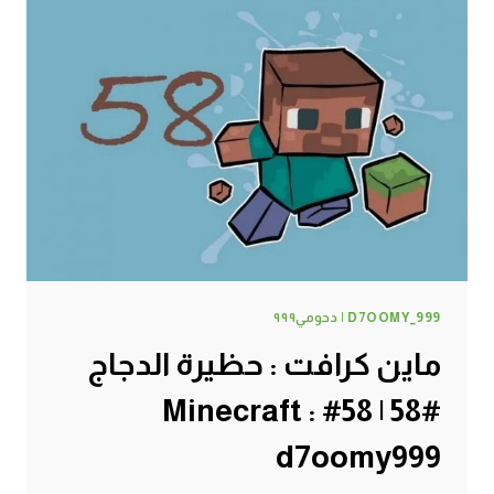
D7OOMY_999 | دحومي٩٩٩
ماين كرافت : حظيرة الدجاج
#58 | 58# Minecraft :
d7oomy999