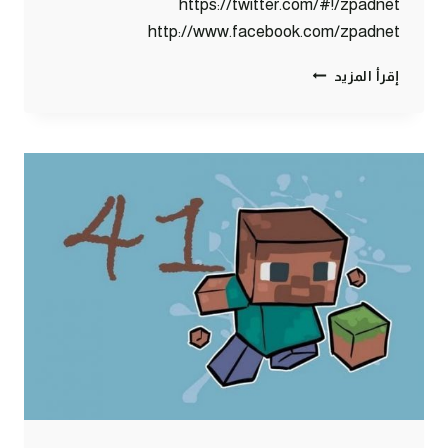
https://twitter.com/#!/zpadnet
http://www.facebook.com/zpadnet
ماين
إقرأ المزيد
كرافت
:
شاي
حليب
#45
|
45#
MINECRAFT
:
D7OOMY999