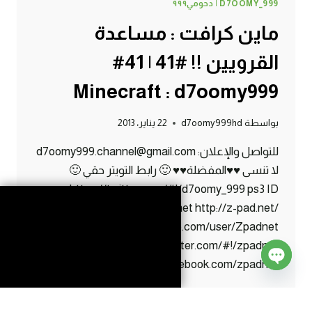
D7OOMY_999 | دحومي٩٩٩
ماين كرافت : مساعدة
القرويين !! #41 | 41#
Minecraft : d7oomy999
بواسطة
d7oomy999hd
22 يناير، 2013
للتواصل والإعلان: d7oomy999.channel@gmail.com
لا تنسى ♥♥المفضلة♥♥ 🙂 رابط التويتر حقي 🙂
https://twitter.com/#!/d7oomy_999 ps3 ID
d7oomy-999 Z-Pad.net http://z-pad.net/
http://www.youtube.com/user/Zpadnet
https://twitter.com/#!/zpadnet
http://www.facebook.com/zpadnet
Open
ماين
إقرأ المزيد
chaty
كرافت