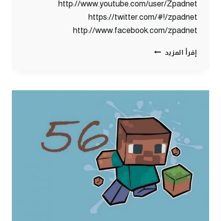
http://www.youtube.com/user/Zpadnet
https://twitter.com/#!/zpadnet
http://www.facebook.com/zpadnet
ماين
إقرأ المزيد
كرافت
:
الحلقة
الرمضانية
#57
|
57#
MINECRAFT
:
D7OOMY999