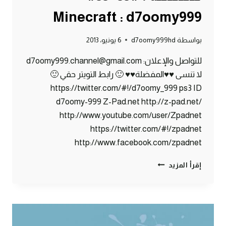
Minecraft : d7oomy999
بواسطة
d7oomy999hd
6 يونيو، 2013
للتواصل والإعلان: d7oomy999.channel@gmail.com
لا تنسى ♥♥المفضلة♥♥ 🙂 رابط التويتر حقي 🙂
https://twitter.com/#!/d7oomy_999 ps3 ID
d7oomy-999 Z-Pad.net http://z-pad.net/
http://www.youtube.com/user/Zpadnet
https://twitter.com/#!/zpadnet
http://www.facebook.com/zpadnet
ماين
إقرأ المزيد
كرافت
:
عرس
جماعي
ههههه