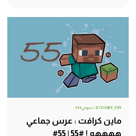
:
انفجار
خرب
مزاجي
:
(
!
#56
|
56#
MINECRAFT
:
D7OOMY999
D7OOMY_999 | دحومي٩٩٩
ماين كرافت : عرس جماعي
ههههه ! #55 | 55#