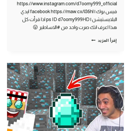
https://www.instagram.com/d7oomy999_official
فيس بوك | facebook https://maw.cx/l86hl ايدي
البلايستيشن | ps ID d7oomy999HD اذا قرأت كل
هذا اعرف انك صرت واحد من #الاساطير 😛
ماين
إقرأ المزيد
كرافت
#19
|
اخيراً
لقيت
القرية
النادرة
في
الصحراء
!