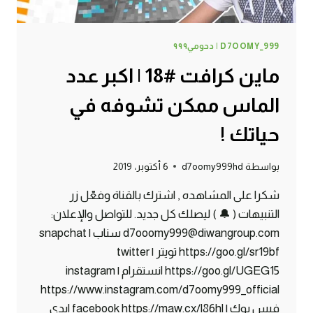
D7OOMY_999 | دحومي٩٩٩
ماين كرافت #18 | اكبر عدد
الماس ممكن تشوفه في
حياتك !
بواسطة
d7oomy999hd
6 أكتوبر، 2019
شكرا على المشاهده , اشترك بالقناة وفعّل زر
التنبيهات ( 🔔 ) ليصلك كل جديد. للتواصل والإعلان:
d7ooomy999@diwangroup.com سناب | snapchat
https://goo.gl/sr19bf تويتر | twitter
https://goo.gl/UGEG15 انستقرام | instagram
https://www.instagram.com/d7oomy999_official
فيس بوك | facebook https://maw.cx/l86hl ايدي