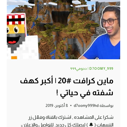
ايش
لقيت
في
هذا
الكهف
!
D7OOMY_999 | دحومي٩٩٩
ماين كرافت #20 | أكبر كهف
شفته في حياتي !
بواسطة
d7oomy999hd
8 أكتوبر، 2019
شكرا على المشاهده , اشترك بالقناة وفعّل زر
التنبيهات ( 🔔 ) ليصلك كل جديد. للتواصل والإعلان: