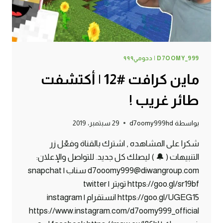
D7OOMY_999 | دحومي٩٩٩
ماين كرافت #12 | أكتشفت
طائر غريب !
بواسطة
d7oomy999hd
29 سبتمبر، 2019
شكرا على المشاهده , اشترك بالقناة وفعّل زر
التنبيهات ( 🔔 ) ليصلك كل جديد. للتواصل والإعلان:
d7ooomy999@diwangroup.com سناب | snapchat
https://goo.gl/sr19bf تويتر | twitter
https://goo.gl/UGEG15 انستقرام | instagram
https://www.instagram.com/d7oomy999_official