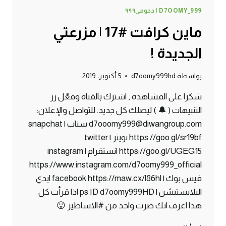
D7OOMY_999 | دحومي٩٩٩
ماين كرافت #17 | مزرعتي
الجديدة !
بواسطة
d7oomy999hd
5 أكتوبر، 2019
شكرا على المشاهده , اشترك بالقناة وفعّل زر
التنبيهات ( 🔔 ) ليصلك كل جديد. للتواصل والإعلان:
d7ooomy999@diwangroup.com سناب | snapchat
https://goo.gl/sr19bf تويتر | twitter
https://goo.gl/UGEG15 انستقرام | instagram
https://www.instagram.com/d7oomy999_official
فيس بوك | facebook https://maw.cx/l86hl ايدي
البلايستيشن | ps ID d7oomy999HD اذا قرأت كل
هذا اعرف انك صرت واحد من #الاساطير 😛
ماين