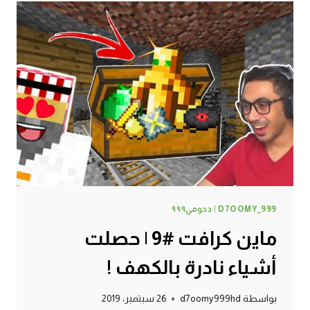
صار
شيء
مستحيل!
D7OOMY_999 | دحومي٩٩٩
ماين كرافت #9 | حصلت
أشياء نادرة بالكهف !
بواسطة
d7oomy999hd
26 سبتمبر، 2019