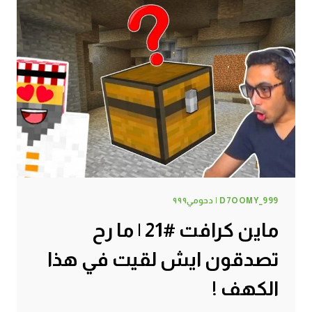
D7OOMY_999 | دحومي٩٩٩
ماين كرافت #21 | ما رح
تصدقون ايش لقيت في هذا
الكهف !