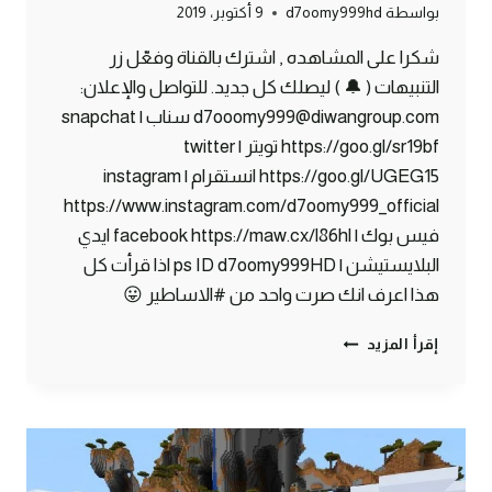
بواسطة
d7oomy999hd
9 أكتوبر، 2019
شكرا على المشاهده , اشترك بالقناة وفعّل زر
التنبيهات ( 🔔 ) ليصلك كل جديد. للتواصل والإعلان:
d7ooomy999@diwangroup.com سناب | snapchat
https://goo.gl/sr19bf تويتر | twitter
https://goo.gl/UGEG15 انستقرام | instagram
https://www.instagram.com/d7oomy999_official
فيس بوك | facebook https://maw.cx/l86hl ايدي
البلايستيشن | ps ID d7oomy999HD اذا قرأت كل
هذا اعرف انك صرت واحد من #الاساطير 😛
ماين
إقرأ المزيد
كرافت
#21
|
ما
رح
تصدقون