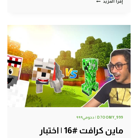
إقرأ المزيد
كرافت
#17
|
مزرعتي
الجديدة
!
D7OOMY_999 | دحومي٩٩٩
ماين كرافت #16 | اختبار