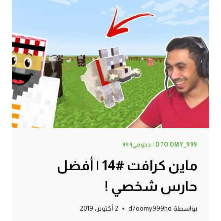
شجاعة
الكلب
!
D7OOMY_999 | دحومي٩٩٩
ماين كرافت #14 | أفضل
حارس شخصي !
بواسطة
d7oomy999hd
2 أكتوبر، 2019