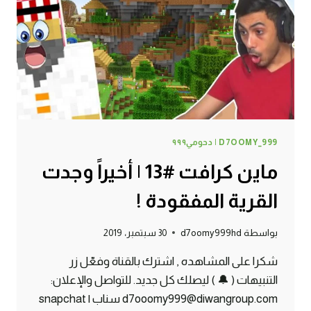
D7OOMY_999 | دحومي٩٩٩
ماين كرافت #13 | أخيراً وجدت
القرية المفقودة !
بواسطة
d7oomy999hd
30 سبتمبر، 2019
شكرا على المشاهده , اشترك بالقناة وفعّل زر
التنبيهات ( 🔔 ) ليصلك كل جديد. للتواصل والإعلان:
d7ooomy999@diwangroup.com سناب | snapchat