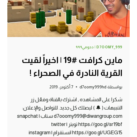
D7OOMY_999 | دحومي٩٩٩
ماين كرافت #19 | اخيراً لقيت
القرية النادرة في الصحراء !
بواسطة
d7oomy999hd
7 أكتوبر، 2019
شكرا على المشاهده , اشترك بالقناة وفعّل زر
التنبيهات ( 🔔 ) ليصلك كل جديد. للتواصل والإعلان:
d7ooomy999@diwangroup.com سناب | snapchat
https://goo.gl/sr19bf تويتر | twitter
https://goo.gl/UGEG15 انستقرام | instagram