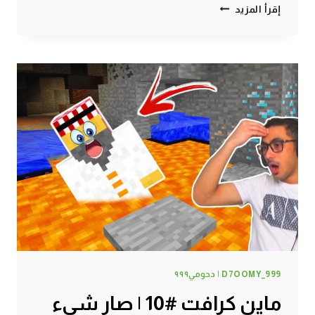
ماين
إقرأ المزيد
كرافت
#11
|
وأخيراً
بيتي
الاسطوري
🔥
D7OOMY_999 | دحومي٩٩٩
ماين كرافت #10 | صار شيء