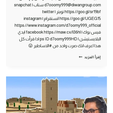
d7ooomy999@diwangroup.com سناب | snapchat
https://goo.gl/sr19bf تويتر | twitter
https://goo.gl/UGEG15 انستقرام | instagram
https://www.instagram.com/d7oomy999_official
فيس بوك | facebook https://maw.cx/l86hl ايدي
البلايستيشن | ps ID d7oomy999HD اذا قرأت كل
هذا اعرف انك صرت واحد من #الاساطير 😛
ماين
إقرأ المزيد
كرافت
#20
|
أكبر
كهف
شفته
في
حياتي
!