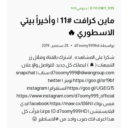
D7OOMY_999 | دحومي٩٩٩
ماين كرافت #11 | وأخيراً بيتي
الاسطوري 🔥
بواسطة
d7oomy999hd
28 سبتمبر، 2019
شكرا على المشاهده , اشترك بالقناة وفعّل زر
التنبيهات ( 🔔 ) ليصلك كل جديد. للتواصل والإعلان:
d7ooomy999@diwangroup.com سناب | snapchat
https://goo.gl/sr19bf تويتر | twitter
https://goo.gl/UGEG15 انستقرام | instagram
https://www.instagram.com/d7oomy999_official
فيس بوك | facebook https://maw.cx/l86hl ايدي
البلايستيشن | ps ID d7oomy999HD اذا قرأت كل
هذا اعرف انك صرت واحد من #الاساطير 😛