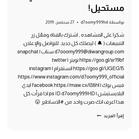
مستحيل!
بواسطة
d7oomy999hd
27 سبتمبر، 2019
شكرا على المشاهده , اشترك بالقناة وفعّل زر
التنبيهات ( 🔔 ) ليصلك كل جديد. للتواصل والإعلان:
d7ooomy999@diwangroup.com سناب | snapchat
https://goo.gl/sr19bf تويتر | twitter
https://goo.gl/UGEG15 انستقرام | instagram
https://www.instagram.com/d7oomy999_official
فيس بوك | facebook https://maw.cx/l86hl ايدي
البلايستيشن | ps ID d7oomy999HD اذا قرأت كل
هذا اعرف انك صرت واحد من #الاساطير 😛
ماين
إقرأ المزيد
كرافت
#10
|