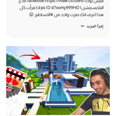
فيس بوك | facebook https://maw.cx/l86hl ايدي
البلايستيشن | ps ID d7oomy999HD اذا قرأت كل
هذا اعرف انك صرت واحد من #الاساطير 😛
ماين
إقرأ المزيد
كرافت
#12
|
أكتشفت
طائر
غريب
!