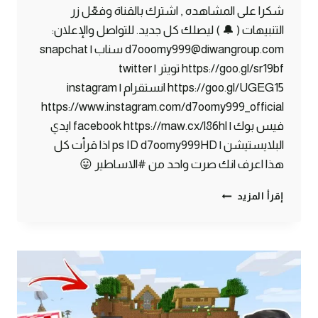
شكرا على المشاهده , اشترك بالقناة وفعّل زر
التنبيهات ( 🔔 ) ليصلك كل جديد. للتواصل والإعلان:
d7ooomy999@diwangroup.com سناب | snapchat
https://goo.gl/sr19bf تويتر | twitter
https://goo.gl/UGEG15 انستقرام | instagram
https://www.instagram.com/d7oomy999_official
فيس بوك | facebook https://maw.cx/l86hl ايدي
البلايستيشن | ps ID d7oomy999HD اذا قرأت كل
هذا اعرف انك صرت واحد من #الاساطير 😛
ماين
إقرأ المزيد
كرافت
#14
|
أفضل
حارس
شخصي
!