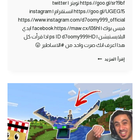
https://goo.gl/sr19bf تويتر | twitter
https://goo.gl/UGEG15 انستقرام | instagram
https://www.instagram.com/d7oomy999_official
فيس بوك | facebook https://maw.cx/l86hl ايدي
البلايستيشن | ps ID d7oomy999HD اذا قرأت كل
هذا اعرف انك صرت واحد من #الاساطير 😛
ماين
إقرأ المزيد
كرافت
#13
|
أخيراً
وجدت
القرية
المفقودة
!