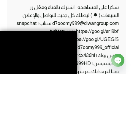
شكرا على المشاهده , اشترك بالقناة وفعّل زر
التنبيهات ( 🔔 ) ليصلك كل جديد. للتواصل والإعلان:
d7ooomy999@diwangroup.com سناب | snapchat
https://goo.gl/sr19bf تويتر | twitter
https://goo.gl/UGEG15 انستقرام | instagram
https://www.instagram.com/d7oomy999_official
فيس بوك | facebook https://maw.cx/l86hl ايدي
البلايستيشن | ps ID d7oomy999HD اذا قرأت كل
Open
هذا اعرف انك صرت واحد من #الاساطير 😛
chaty
ماين
إقرأ المزيد
كرافت
#9
|
حصلت
أشياء
نادرة
بالكهف