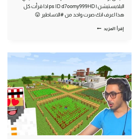
البلايستيشن | ps ID d7oomy999HD اذا قرأت كل
هذا اعرف انك صرت واحد من #الاساطير 😛
ماين
إقرأ المزيد
كرافت
#18
|
اكبر
عدد
الماس
ممكن
تشوفه
في
حياتك
!