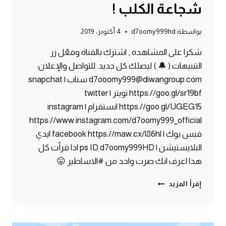
شجاعة الكلب !
بواسطة
d7oomy999hd
4 أكتوبر، 2019
شكرا على المشاهده , اشترك بالقناة وفعّل زر
التنبيهات ( 🔔 ) ليصلك كل جديد. للتواصل والإعلان:
d7ooomy999@diwangroup.com سناب | snapchat
https://goo.gl/sr19bf تويتر | twitter
https://goo.gl/UGEG15 انستقرام | instagram
https://www.instagram.com/d7oomy999_official
فيس بوك | facebook https://maw.cx/l86hl ايدي
البلايستيشن | ps ID d7oomy999HD اذا قرأت كل
هذا اعرف انك صرت واحد من #الاساطير 😛
ماين
إقرأ المزيد
كرافت
#16
|
اختبار