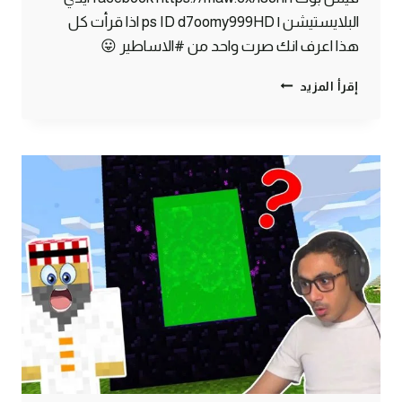
البلايستيشن | ps ID d7oomy999HD اذا قرأت كل
هذا اعرف انك صرت واحد من #الاساطير 😛
ماين
إقرأ المزيد
كرافت
#8
|
قلعة
النذر
المرعبة
!