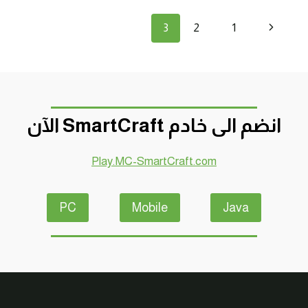
بداية
تنقل
الصفحة
3
2
1
صعبة
!
الصفحة
السابقة
انضم الى خادم SmartCraft الآن
Play.MC-SmartCraft.com
PC
Mobile
Java