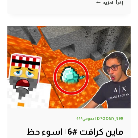
ماين
إقرأ المزيد
كرافت
#7
|
أغرب
بوابة
نذر
!
D7OOMY_999 | دحومي٩٩٩
ماين كرافت #6 | اسوء حظ