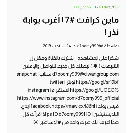
D7OOMY_999 | دحومي٩٩٩
ماين كرافت #7 | أغرب بوابة
نذر !
بواسطة
d7oomy999hd
24 سبتمبر، 2019
شكرا على المشاهده , اشترك بالقناة وفعّل زر
التنبيهات ( 🔔 ) ليصلك كل جديد. للتواصل والإعلان:
d7ooomy999@diwangroup.com سناب | snapchat
https://goo.gl/sr19bf تويتر | twitter
https://goo.gl/UGEG15 انستقرام | instagram
https://www.instagram.com/d7oomy999_official
فيس بوك | facebook https://maw.cx/l86hl ايدي
البلايستيشن | ps ID d7oomy999HD اذا قرأت كل
هذا اعرف انك صرت واحد من #الاساطير 😛