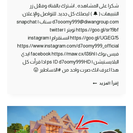
شكرا على المشاهده , اشترك بالقناة وفعّل زر
التنبيهات ( 🔔 ) ليصلك كل جديد. للتواصل والإعلان:
d7ooomy999@diwangroup.com سناب | snapchat
https://goo.gl/sr19bf تويتر | twitter
https://goo.gl/UGEG15 انستقرام | instagram
https://www.instagram.com/d7oomy999_official
فيس بوك | facebook https://maw.cx/l86hl ايدي
البلايستيشن | ps ID d7oomy999HD اذا قرأت كل
هذا اعرف انك صرت واحد من #الاساطير 😛
ماين
إقرأ المزيد
كرافت
#5
|
أكبر
منجم
الماس
في
ماين