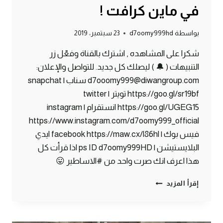
في ماين كرافت !
بواسطة
d7oomy999hd
23 سبتمبر، 2019
شكرا على المشاهده , اشترك بالقناة وفعّل زر
التنبيهات ( 🔔 ) ليصلك كل جديد. للتواصل والإعلان:
d7ooomy999@diwangroup.com سناب | snapchat
https://goo.gl/sr19bf تويتر | twitter
https://goo.gl/UGEG15 انستقرام | instagram
https://www.instagram.com/d7oomy999_official
فيس بوك | facebook https://maw.cx/l86hl ايدي
البلايستيشن | ps ID d7oomy999HD اذا قرأت كل
هذا اعرف انك صرت واحد من #الاساطير 😛
ماين
إقرأ المزيد
كرافت
#6
|
اسوء