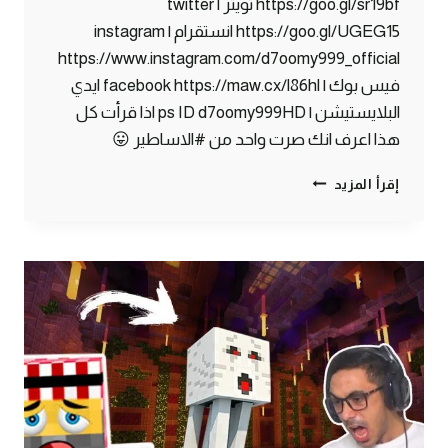
https://goo.gl/sr19bf تويتر | twitter
https://goo.gl/UGEG15 انستقرام | instagram
https://www.instagram.com/d7oomy999_official
فيس بوك | facebook https://maw.cx/l86hl ايدي
البلايستيشن | ps ID d7oomy999HD اذا قرأت كل
هذا اعرف انك صرت واحد من #الاساطير 😛
ماين
إقرأ المزيد
كرافت
#9
|
حصلت
أشياء
نادرة
بالكهف
!