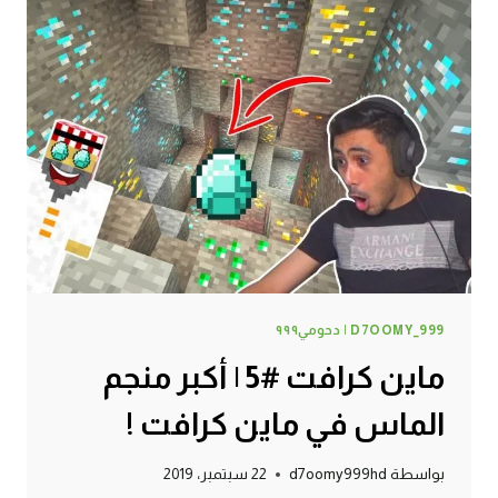
حظ
في
ماين
كرافت
!
D7OOMY_999 | دحومي٩٩٩
ماين كرافت #5 | أكبر منجم
الماس في ماين كرافت !
بواسطة
d7oomy999hd
22 سبتمبر، 2019