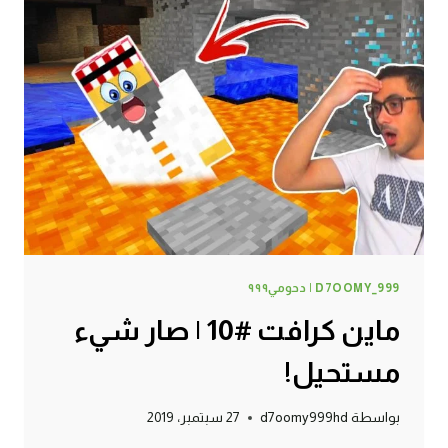
D7OOMY_999 | دحومي٩٩٩
ماين كرافت #10 | صار شيء
مستحيل!
بواسطة
d7oomy999hd
27 سبتمبر، 2019