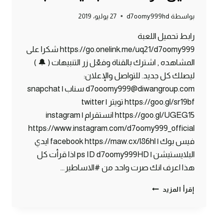
بواسطة
d7oomy999hd
27 يوليو، 2019
رابط تحميل اللعبة
https://go.onelink.me/uq21/d7oomy999 شكرا على
المشاهده , اشترك بالقناة وفعّل زر التنبيهات ( 🔔 )
ليصلك كل جديد. للتواصل والإعلان:
d7ooomy999@diwangroup.com سناب | snapchat
https://goo.gl/sr19bf تويتر | twitter
https://goo.gl/UGEG15 انستقرام | instagram
https://www.instagram.com/d7oomy999_official
فيس بوك | facebook https://maw.cx/l86hl ايدي
البلايستيشن | ps ID d7oomy999HD اذا قرأت كل
هذا اعرف انك صرت واحد من #الاساطير…
ماين
إقرأ المزيد
كرافت
#1
|