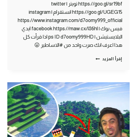
https://goo.gl/sr19bf تويتر | twitter
https://goo.gl/UGEG15 انستقرام | instagram
https://www.instagram.com/d7oomy999_official
فيس بوك | facebook https://maw.cx/l86hl ايدي
البلايستيشن | ps ID d7oomy999HD اذا قرأت كل
هذا اعرف انك صرت واحد من #الاساطير 😛
ماين
إقرأ المزيد
كرافت
#4
|
تجهيز
بناء
البيت
!