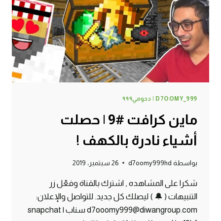
D7OOMY_999 | دحومي٩٩٩
ماين كرافت #9 | حصلت
أشياء نادرة بالكهف !
بواسطة
d7oomy999hd
26 سبتمبر، 2019
شكرا على المشاهده , اشترك بالقناة وفعّل زر
التنبيهات ( 🔔 ) ليصلك كل جديد. للتواصل والإعلان:
d7ooomy999@diwangroup.com سناب | snapchat