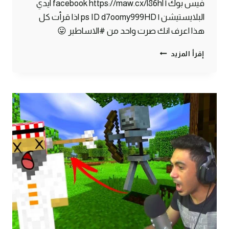
فيس بوك | facebook https://maw.cx/l86hl ايدي
البلايستيشن | ps ID d7oomy999HD اذا قرأت كل
هذا اعرف انك صرت واحد من #الاساطير 😛
ماين
إقرأ المزيد
كرافت
#3
|
هنا
رح
ابني
البيت
الجديد
!