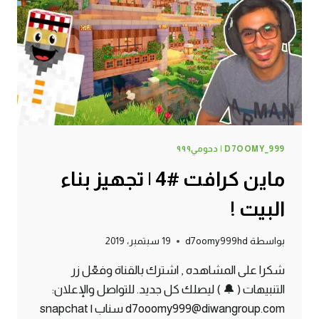
كرافت
!
D7OOMY_999 | دحومي٩٩٩
ماين كرافت #4 | تجهيز بناء
البيت !
بواسطة
d7oomy999hd
19 سبتمبر، 2019
شكرا على المشاهده , اشترك بالقناة وفعّل زر
التنبيهات ( 🔔 ) ليصلك كل جديد. للتواصل والإعلان:
d7ooomy999@diwangroup.com سناب | snapchat