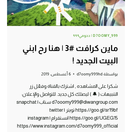
D7OOMY_999 | دحومي٩٩٩
ماين كرافت #3 | هنا رح ابني
البيت الجديد !
بواسطة
d7oomy999hd
6 أغسطس، 2019
شكرا على المشاهده , اشترك بالقناة وفعّل زر
التنبيهات ( 🔔 ) ليصلك كل جديد. للتواصل والإعلان:
d7ooomy999@diwangroup.com سناب | snapchat
https://goo.gl/sr19bf تويتر | twitter
https://goo.gl/UGEG15 انستقرام | instagram
https://www.instagram.com/d7oomy999_official