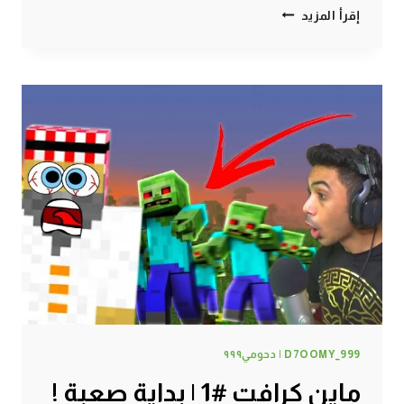
ماين
إقرأ المزيد
كرافت
#2
|
هذا
السكيلتون
دمر
حياتي
!
D7OOMY_999 | دحومي٩٩٩
ماين كرافت #1 | بداية صعبة !