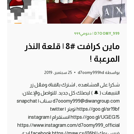
D7OOMY_999 | دحومي٩٩٩
ماين كرافت #8 | قلعة النذر
المرعبة !
بواسطة
d7oomy999hd
25 سبتمبر، 2019
شكرا على المشاهده , اشترك بالقناة وفعّل زر
التنبيهات ( 🔔 ) ليصلك كل جديد. للتواصل والإعلان:
d7ooomy999@diwangroup.com سناب | snapchat
https://goo.gl/sr19bf تويتر | twitter
https://goo.gl/UGEG15 انستقرام | instagram
https://www.instagram.com/d7oomy999_official
فيس بوك | facebook https://maw.cx/l86hl ايدي