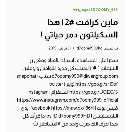
D7OOMY_999 | دحومي٩٩٩
ماين كرافت #2 | هذا
السكيلتون دمر حياتي !
بواسطة
d7oomy999hd
31 يوليو، 2019
شكرا على المشاهده , اشترك بالقناة وفعّل زر
التنبيهات ( 🔔 ) ليصلك كل جديد. للتواصل والإعلان:
d7ooomy999@diwangroup.com سناب | snapchat
https://goo.gl/sr19bf تويتر | twitter
https://goo.gl/UGEG15 انستقرام | instagram
https://www.instagram.com/d7oomy999_official
فيس بوك | facebook https://maw.cx/l86hl ايدي
البلايستيشن | ps ID d7oomy999HD اذا قرأت كل
هذا اعرف انك صرت واحد من #الاساطير 😛