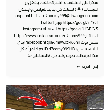
شكرا على المشاهده , اشترك بالقناة وفعّل زر
التنبيهات ( 🔔 ) ليصلك كل جديد. للتواصل والإعلان:
d7ooomy999@diwangroup.com سناب | snapchat
https://goo.gl/sr19bf تويتر | twitter
https://goo.gl/UGEG15 انستقرام | instagram
https://www.instagram.com/d7oomy999_official
فيس بوك | facebook https://maw.cx/l86hl ايدي
البلايستيشن | ps ID d7oomy999HD اذا قرأت كل
هذا اعرف انك صرت واحد من #الاساطير 😛
ماين
إقرأ المزيد
كرافت
#10
|
صار
شيء
مستحيل!