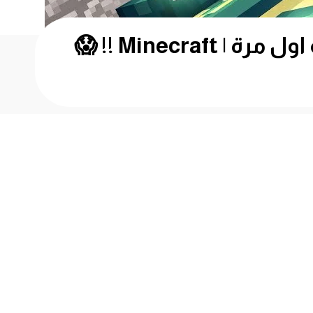
ماين كرافت مودات : البحث عن بوابة التنين – راح نختم اللعبة اول مرة | Minecraft !! 😱