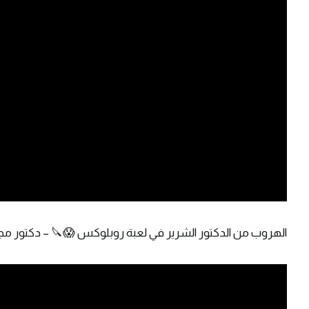
الهروب من الدكتور الشرير في لعبة روبلوكس 😱🔪 – دكتور مجنووون