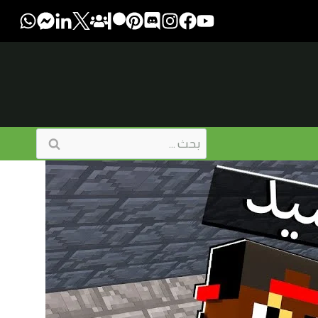
البحث
عن: