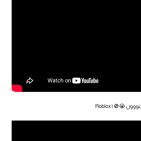
 😭🚫 | Roblox