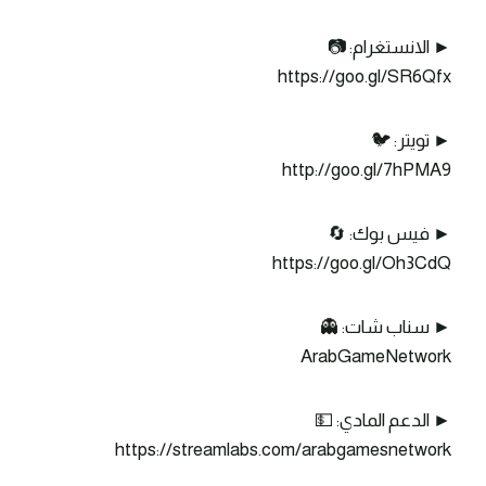
► الانستغرام: 📷
https://goo.gl/SR6Qfx
► تويتر: 🐦
http://goo.gl/7hPMA9
► فيس بوك: 🔄
https://goo.gl/Oh3CdQ
► سناب شات: 👻
ArabGameNetwork
► الدعم المادي: 💵
https://streamlabs.com/arabgamesnetwork