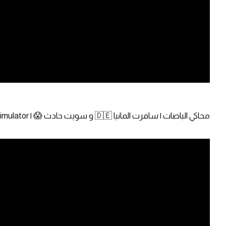
محاكي الباصات | سافرت المانيا 🇩🇪 و سويت حادث 😱 | Fernbus Simulator