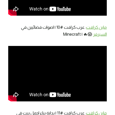
ماين كرافت
: عرب كرافت #10 | اصوات فضائيين في
السيرفر
😱🔥 | Minecraft
ماين كرافت
: عرب كرافت #11 | بداية بناء اجمل بيت في