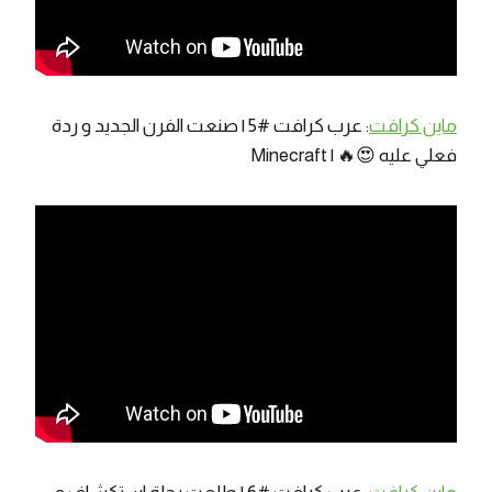
ماين كرافت
: عرب كرافت #5 | صنعت الفرن الجديد و ردة
فعلي عليه 😍🔥 | Minecraft