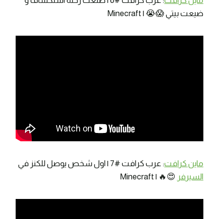
ماين كرافت
: عرب كرافت #6 | طلعت رحلة استكشاف و
ضيعت بيتي 😱😭 | Minecraft
ماين كرافت
: عرب كرافت #7 | اول شخص يوصل للكنز في
السيرفر
😍🔥 | Minecraft