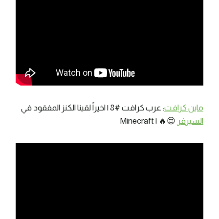
ماين كرافت
: عرب كرافت #8 | اخيراً لقينا الكنز المفقود في
السيرفر
😍🔥 | Minecraft