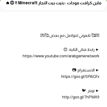
ماين كرافت مودات : بنيت بيت النجار Minecraft !! 😍🔥
💌🥰 تابعوني لنتواصل مع بعض 🥰💌
► رابط قناتي الثانية: 😍
https://www.youtube.com/arabgamenetwork
► الانستغرام: 📷
https://goo.gl/SR6Qfx
► تويتر: 🐦
http://goo.gl/7hPMA9