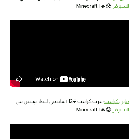
السيرفر
😱🔥 | Minecraft
ماين كرافت
: عرب كرافت #12 | هاجمني اخطر وحش في
السيرفر
😱🔥 | Minecraft