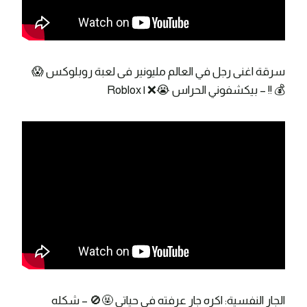
سرقة اغنى رجل في العالم مليونير فى لعبة روبلوكس 😱
💰 !! – بيكشفوني الحراس 😭❌ | Roblox
الجار النفسية: اكره جار عرفته في حياتي 🤬🚫 – شكله