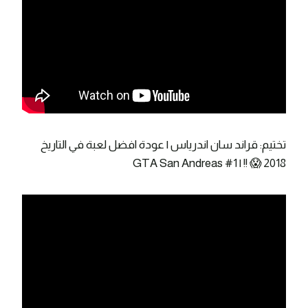
تختيم: قراند سان اندرياس | عودة افضل لعبة في التاريخ
2018 😱 !! | GTA San Andreas #1