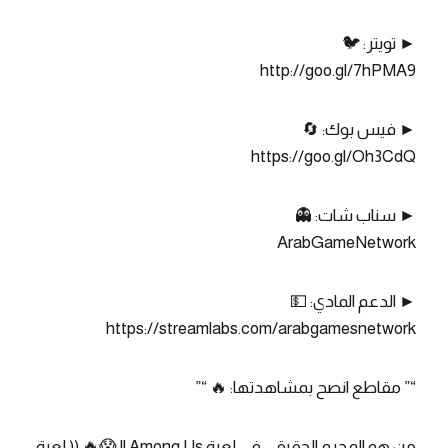
► تويتر: 🐦
http://goo.gl/7hPMA9
► فيس بوك: 🔄
https://goo.gl/Oh3CdQ
► سناب شات: 👻
ArabGameNetwork
► الدعم المادي: 💵
https://streamlabs.com/arabgamesnetwork
“” مقاطع انصح بمشاهدتها: 🔥 “”
من هو المجرم الحقيقي في لعبة Among Us !! 😱🔥 (( لعبة