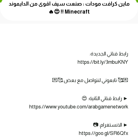
ماين كرافت مودات : صنعت سيف اقوى من الدايموند
Minecraft !! 😍🔥
رابط قناتي الجديدة:
https://bit.ly/3mbuKNY
💌🥰 تابعوني لنتواصل مع بعض 🥰💌
► رابط قناتي الثانية: 😍
https://www.youtube.com/arabgamenetwork
► الانستغرام: 📷
https://goo.gl/SR6Qfx