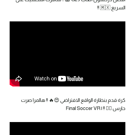
السريع 🇲🇽 !!
كرة قدم بنظارة الواقع الافتراضي 😍🔥 !! هالمرا صرت
حارس 👌🏼 !! | Final Soccer VR