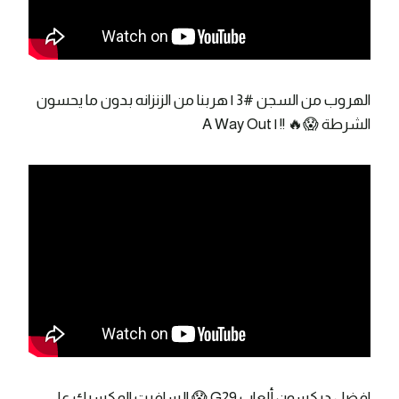
الهروب من السجن #3 | هربنا من الزنزانه بدون ما يحسون
الشرطة 😱🔥 !! | A Way Out
افضل دركسون ألعاب G29 😱 !! سافرت المكسيك على