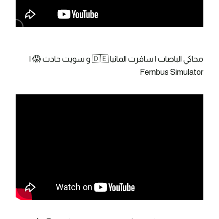
محاكي الباصات | سافرت المانيا 🇩🇪 و سويت حادث 😱 |
Fernbus Simulator