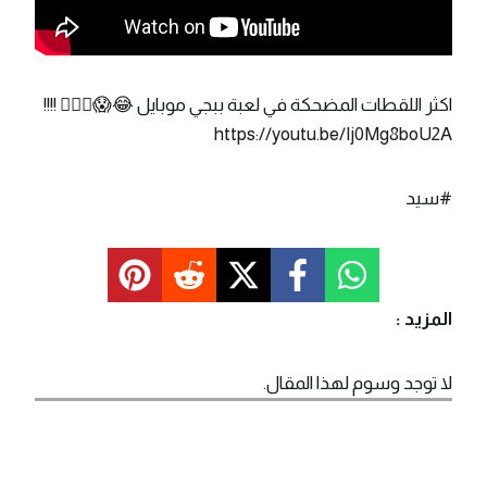
اكثر اللقطات المضحكة في لعبة ببجي موبايل 😂😱🤦🏻‍♂️ !!!!
https://youtu.be/Ij0Mg8boU2A
#سيد
المزيد :
لا توجد وسوم لهذا المقال.