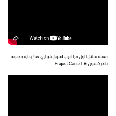
مهنة سائق | اول مرا اجرب اسوق فيراري 🚗 !! بداية مجنونه
بالدركسون 🔥 | Project Cars 2