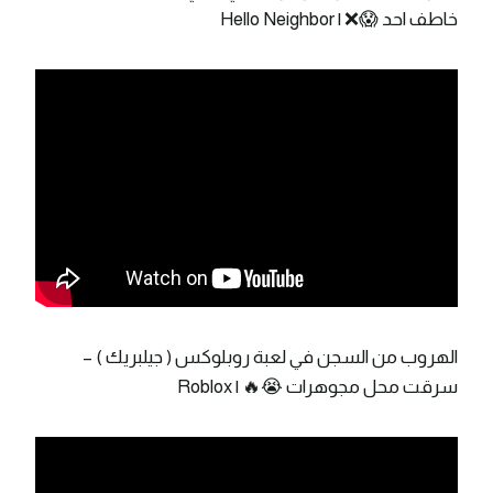
خاطف احد 😱❌ | Hello Neighbor
الهروب من السجن في لعبة روبلوكس ( جيلبريك ) –
سرقت محل مجوهرات 😭🔥 | Roblox