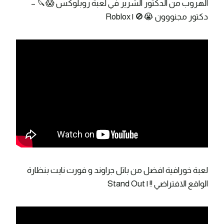
الهروب من الدكتور الشرير في لعبة روبلوكس 😱🔪 –
دكتور مجنووون 😭🚫 | Roblox
لعبة خورافية افضل من باتل جراوند و فورت نايت بنظارة
الواقع الافتراضي !! | Stand Out