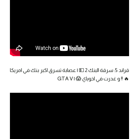
قراند 5: سرقة البنك 2 💵 | عصابة تسرق اكبر بنك في امريكا
🔥 !! و غدرت في اخوياي 😱 | GTA V