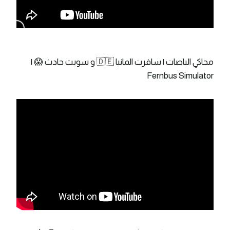
محاكي الباصات | سافرت المانيا 🇩🇪 و سويت حادث 😱 |
Fernbus Simulator