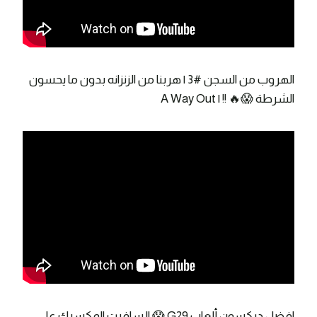
الهروب من السجن #3 | هربنا من الزنزانه بدون ما يحسون
الشرطة 😱🔥 !! | A Way Out
افضل دركسون ألعاب G29 😱 !! سافرت المكسيك على