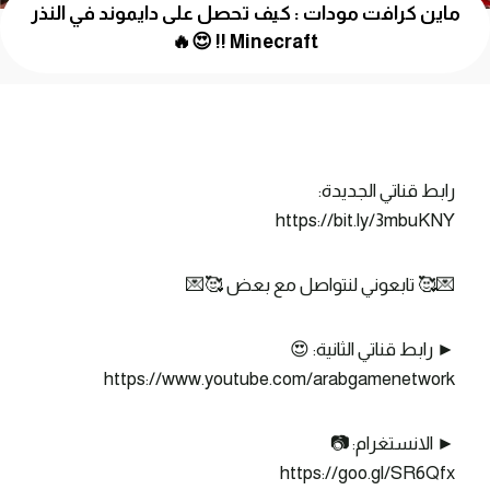
ماين كرافت مودات : كيف تحصل على دايموند في النذر
Minecraft !! 😍🔥
رابط قناتي الجديدة:
https://bit.ly/3mbuKNY
💌🥰 تابعوني لنتواصل مع بعض 🥰💌
► رابط قناتي الثانية: 😍
https://www.youtube.com/arabgamenetwork
► الانستغرام: 📷
https://goo.gl/SR6Qfx