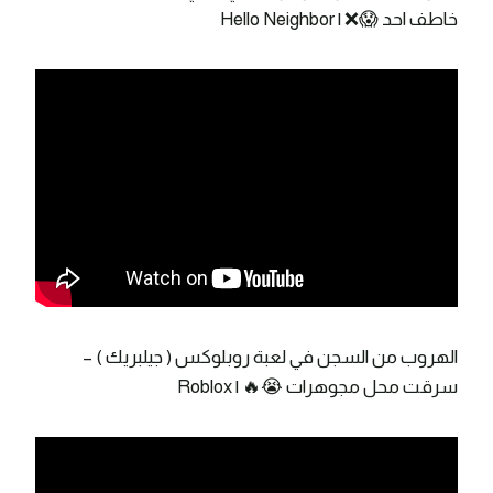
خاطف احد 😱❌ | Hello Neighbor
الهروب من السجن في لعبة روبلوكس ( جيلبريك ) –
سرقت محل مجوهرات 😭🔥 | Roblox