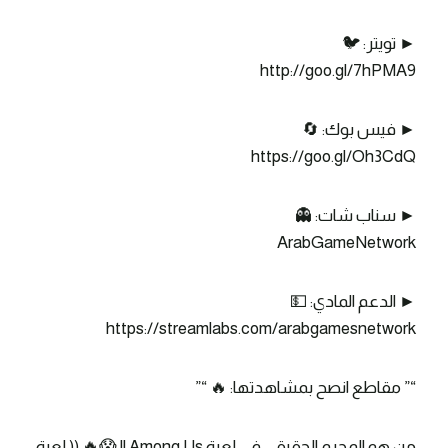
► تويتر: 🐦
http://goo.gl/7hPMA9
► فيس بوك: 🔄
https://goo.gl/Oh3CdQ
► سناب شات: 👻
ArabGameNetwork
► الدعم المادي: 💵
https://streamlabs.com/arabgamesnetwork
“” مقاطع انصح بمشاهدتها: 🔥 “”
من هو المجرم الحقيقي في لعبة Among Us !! 😱🔥 (( لعبة