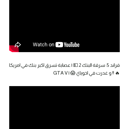
قراند 5: سرقة البنك 2 💵 | عصابة تسرق اكبر بنك في امريكا
🔥 !! و غدرت في اخوياي 😱 | GTA V