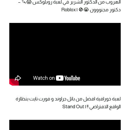
الهروب من الدكتور الشرير في لعبة روبلوكس 😱🔪 –
دكتور مجنووون 😭🚫 | Roblox
لعبة خورافية افضل من باتل جراوند و فورت نايت بنظارة
الواقع الافتراضي !! | Stand Out