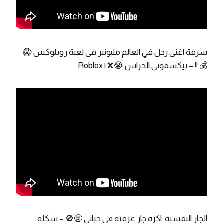
سرقة اغنى رجل في العالم مليونير فى لعبة روبلوكس 😱
💰 !! – بيكشفوني الحراس 😭❌ | Roblox
الجار النفسية: اكره جار عرفته في حياتي 🤬🚫 – شكله