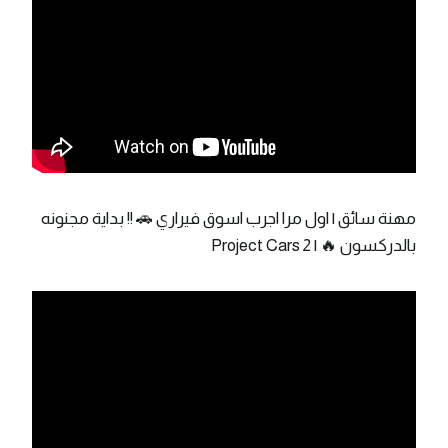
مهنة سائق | اول مرا اجرب اسوق فيراري 🚗 !! بداية مجنونه
بالدركسون 🔥 | Project Cars 2