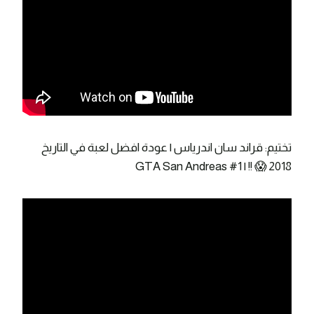
تختيم: قراند سان اندرياس | عودة افضل لعبة في التاريخ
2018 😱 !! | GTA San Andreas #1