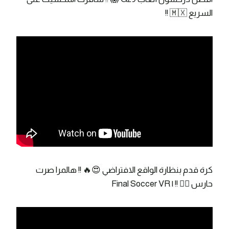
السريع 🇲🇽 !!
كرة قدم بنظارة الواقع الافتراضي 😍🔥 !! هالمرا صرت
حارس 👌🏼 !! | Final Soccer VR