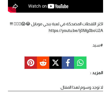
اكثر اللقطات المضحكة في لعبة ببجي موبايل 😂😱🤦🏻‍♂️ !!!!
https://youtu.be/Ij0Mg8boU2A
#سيد
المزيد :
لا توجد وسوم لهذا المقال.